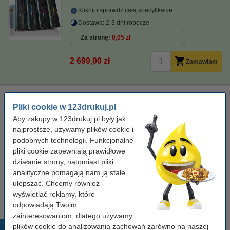
Kliknij i sprawdź całą specyfikacje
Dostawa: 2-3 dni robocze
Za stronę
0,05 zł
2 699,00 zł
Zamawiam
Ściereczka do czyszczenia drukarki laserowej
Pliki cookie w 123drukuj.pl
ściereczka do czyszczenia
43 x 32 cm
żółty
Aby zakupy w 123drukuj.pl były jak
999058
najprostsze, używamy plików cookie i
podobnych technologii. Funkcjonalne
Kliknij i sprawdź całą specyfikacje
pliki cookie zapewniają prawidłowe
Dostępny
działanie strony, natomiast pliki
Zamów na poniedziałek
analityczne pomagają nam ją stale
7,50 zł
ulepszać. Chcemy również
Zamawiam
wyświetlać reklamy, które
odpowiadają Twoim
zainteresowaniom, dlatego używamy
plików cookie do analizowania zachowań zarówno na naszej
Popularne produkty