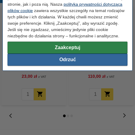
stronie, jak i poza nią. Nasza
polityka prywatności dotycząca
plików cookie
zawiera wszystkie szczegóły na temat rodzajów
tych plików i ich działania. W każdej chwili możesz zmienić
swoje preferencje. Kliknij „Zaakceptuj”, aby wyrazić zgodę.
Jeśli się nie zgadzasz, umieścimy jedynie pliki cookie
niezbędne do działania strony – funkcjonalne i analityczne.
Zaakceptuj
Papier ksero A4 80 g/m2 (500
Papier ksero A4 80 g/m2 (2500
Odrzuć
szt.), 123drukuj
szt.), 123drukuj (5 ryz)
23,00 zł
110,00 zł
z VAT
z VAT