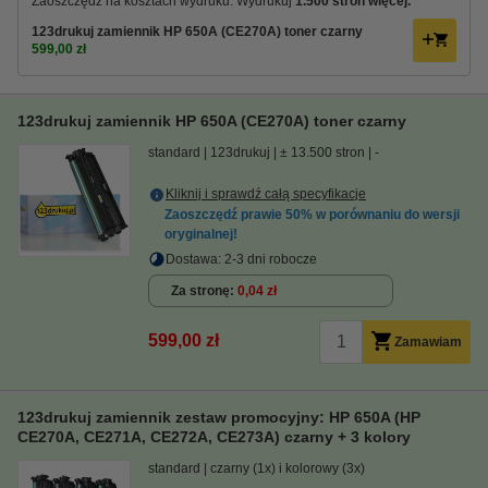
Zaoszczędź na kosztach wydruku. Wydrukuj
1.500 stron więcej.
123drukuj zamiennik HP 650A (CE270A) toner czarny
599,00 zł
123drukuj zamiennik HP 650A (CE270A) toner czarny
standard
123drukuj
± 13.500 stron
-
Kliknij i sprawdź całą specyfikacje
Zaoszczędź prawie
50%
w porównaniu do wersji
oryginalnej!
Dostawa: 2-3 dni robocze
Za stronę
0,04 zł
599,00 zł
Zamawiam
123drukuj zamiennik zestaw promocyjny: HP 650A (HP
CE270A, CE271A, CE272A, CE273A) czarny + 3 kolory
standard
czarny (1x) i kolorowy (3x)