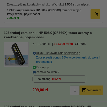
Zaoszczędź na kosztach wydruku. Wydrukuj
1.500 stron więcej
.
123drukuj zamiennik HP 508X (CF360X) toner czarny o
zwiększonej pojemności
299,00 zł
123drukuj zamiennik HP 508X (CF360X) toner czarny o
zwiększonej pojemności
XL
123drukuj
± 14.000 stron
CF360X
Kliknij i sprawdź całą specyfikacje
Zaoszczędź ponad
70%
w porównaniu do wersji
oryginalnej!
Dostępny
Zamów na wtorek
Za stronę
0,02 zł
299,00 zł
Zamawiam
123drukuj zamiennik zestaw promocyjny HP 508X: HP