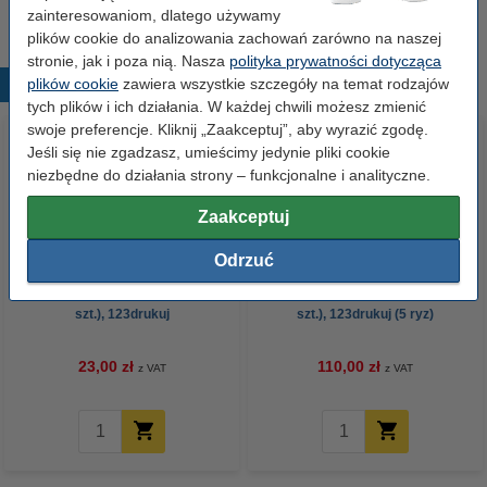
zainteresowaniom, dlatego używamy
plików cookie do analizowania zachowań zarówno na naszej
stronie, jak i poza nią. Nasza
polityka prywatności dotycząca
plików cookie
zawiera wszystkie szczegóły na temat rodzajów
Popularne produkty
tych plików i ich działania. W każdej chwili możesz zmienić
swoje preferencje. Kliknij „Zaakceptuj”, aby wyrazić zgodę.
Jeśli się nie zgadzasz, umieścimy jedynie pliki cookie
niezbędne do działania strony – funkcjonalne i analityczne.
Zaakceptuj
Odrzuć
Papier ksero A4 80 g/m2 (500
Papier ksero A4 80 g/m2 (2500
szt.), 123drukuj
szt.), 123drukuj (5 ryz)
23,00 zł
110,00 zł
z VAT
z VAT