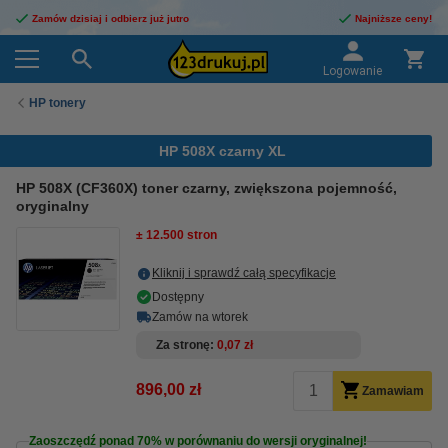
Zamów dzisiaj i odbierz już jutro
Najniższe ceny!
Logowanie
HP tonery
HP 508X czarny XL
HP 508X (CF360X) toner czarny, zwiększona pojemność,
oryginalny
± 12.500 stron
Kliknij i sprawdź całą specyfikacje
Dostępny
Zamów na wtorek
Za stronę
0,07 zł
896,00 zł
Zamawiam
Zaoszczędź ponad
70%
w porównaniu do wersji oryginalnej!