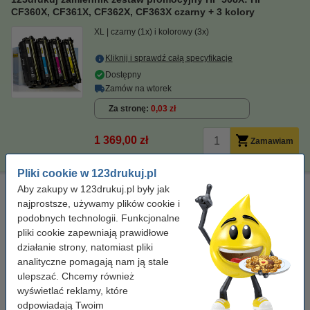
CF360X, CF361X, CF362X, CF363X czarny + 3 kolory
XL
czarny (1x) i kolorowy (3x)
Kliknij i sprawdź całą specyfikacje
Dostępny
Zamów na wtorek
Za stronę
0,03 zł
1 369,00 zł
Zamawiam
Pliki cookie w 123drukuj.pl
Ściereczka do czyszczenia drukarki laserowej
Aby zakupy w 123drukuj.pl były jak
najprostsze, używamy plików cookie i
ściereczka do czyszczenia
43 x 32 cm
żółty
podobnych technologii. Funkcjonalne
999058
pliki cookie zapewniają prawidłowe
działanie strony, natomiast pliki
Kliknij i sprawdź całą specyfikacje
analityczne pomagają nam ją stale
Dostępny
ulepszać. Chcemy również
Zamów na wtorek
wyświetlać reklamy, które
7,50 zł
odpowiadają Twoim
Zamawiam