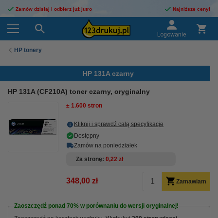
Zamów dzisiaj i odbierz już jutro
Najniższe ceny!
Logowanie
HP tonery
HP 131A czarny
HP 131A (CF210A) toner czarny, oryginalny
± 1.600 stron
Kliknij i sprawdź całą specyfikacje
Dostępny
Zamów na poniedziałek
Za stronę
0,22 zł
348,00 zł
Zamawiam
Zaoszczędź ponad
70%
w porównaniu do wersji oryginalnej!