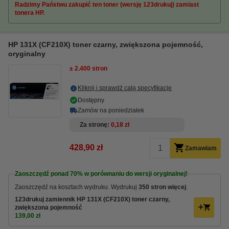
Radzimy Państwu zakupić ten toner (wersję 123drukuj) zamiast
tonera HP.
HP 131X (CF210X) toner czarny, zwiększona pojemność,
oryginalny
± 2.400 stron
Kliknij i sprawdź całą specyfikacje
Dostępny
Zamów na poniedziałek
Za stronę
0,18 zł
428,90 zł
Zamawiam
Zaoszczędź ponad
70%
w porównaniu do wersji oryginalnej!
Zaoszczędź na kosztach wydruku. Wydrukuj
350 stron więcej
.
123drukuj zamiennik HP 131X (CF210X) toner czarny,
zwiększona pojemność
139,00 zł