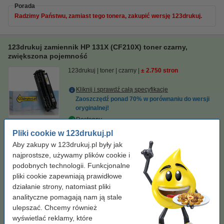
Porada
Radzimy Państwu, zamiast tego tonera, zakupić wersję 123drukuj.
123drukuj zamiennik HP 131X (CF210X) toner czarny,
zwiększona pojemność
123drukuj
toner
czarny
± 2.750 stron
Kliknij i sprawdź całą specyfikacje
Zaoszczędź ponad
70%
w porównaniu do wersji
oryginalnej!
Dostępny
Zamów na poniedziałek
Pliki cookie w 123drukuj.pl
Aby zakupy w 123drukuj.pl były jak
Za stronę
0,05 zł
najprostsze, używamy plików cookie i
podobnych technologii. Funkcjonalne
139,00 zł
Zamawiam
pliki cookie zapewniają prawidłowe
działanie strony, natomiast pliki
Porada
analityczne pomagają nam ją stale
Radzimy Państwu zakupić ten toner (wersję 123drukuj) zamiast
ulepszać. Chcemy również
tonera HP.
wyświetlać reklamy, które