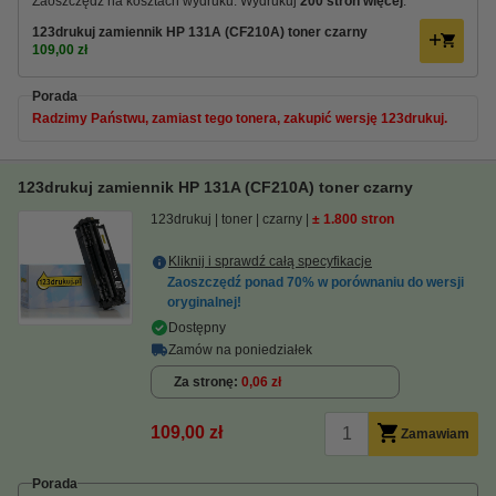
Zaoszczędź na kosztach wydruku. Wydrukuj
200 stron więcej
.
123drukuj zamiennik HP 131A (CF210A) toner czarny
109,00 zł
Porada
Radzimy Państwu, zamiast tego tonera, zakupić wersję 123drukuj.
123drukuj zamiennik HP 131A (CF210A) toner czarny
123drukuj
toner
czarny
± 1.800 stron
Kliknij i sprawdź całą specyfikacje
Zaoszczędź ponad
70%
w porównaniu do wersji
oryginalnej!
Dostępny
Zamów na poniedziałek
Za stronę
0,06 zł
109,00 zł
Zamawiam
Porada