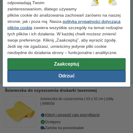
odpowiadają Twoim
zainteresowaniom, dlatego używamy
123drukuj zamiennik zestaw promocyjny: HP 131X / 131A -
CF210X, 211A, 212A, 213A toner czarny + 3 kolory
plików cookie do analizowania zachowań zarówno na naszej
stronie, jak i poza nią. Nasza
polityka prywatności dotycząca
XL
± 8.750 stron
czarny (1x) i kolorowy (3x)
plików cookie
zawiera wszystkie szczegóły na temat rodzajów
tych plików i ich działania. W każdej chwili możesz zmienić
Kliknij i sprawdź całą specyfikacje
swoje preferencje. Kliknij „Zaakceptuj”, aby wyrazić zgodę.
Dostępny
Jeśli się nie zgadzasz, umieścimy jedynie pliki cookie
Zamów na poniedziałek
niezbędne do działania strony – funkcjonalne i analityczne.
Za stronę
0,06 zł
Zaakceptuj
499,00 zł
Zamawiam
Odrzuć
Ściereczka do czyszczenia drukarki laserowej
ściereczka do czyszczenia
43 x 32 cm
żółty
999058
Kliknij i sprawdź całą specyfikacje
Dostępny
Zamów na poniedziałek