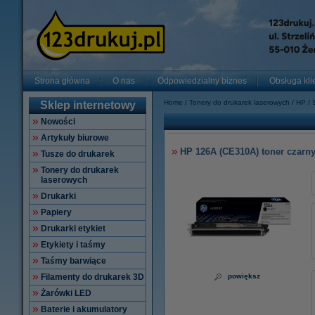
Strona główna
O nas
Odpowiedzialny biznes
Obsługa kli
Home
Tonery do drukarek laserowych
HP
Sklep internetowy
Nowości
Artykuły biurowe
HP 126A (CE310A) toner czarny
Tusze do drukarek
Tonery do drukarek
laserowych
Drukarki
Papiery
Drukarki etykiet
Etykiety i taśmy
Taśmy barwiące
Filamenty do drukarek 3D
powiększ
Żarówki LED
Baterie i akumulatory