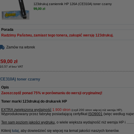
123drukuj zamiennik HP 126A (CE310A) toner czarny
99,00 zł
Porada
Radzimy Państwu, zamiast tego tonera, zakupić wersję 123drukuj.
Zamów na wtorek
259,00 zł
10,57 zł bez VAT
(CE310A) toner czarny
Opis
Zaoszczędź ponad
75%
w porównaniu do wersji oryginalnej!
Toner marki 123drukuj do drukarek HP
EXTRA zwiększona wydajność
1
.900 stron
.
(czyli 200 stron więcej niż wersja HP)
Wyprodukowany przez fabrykę posiadającą certyfikat
ISO9001
(więc według najwy
Ten sam poziom jakości wydruku
, o wiele większa wydajność niż wersja HP i ........
Kliknij
tutaj
, aby dowiedzieć się więcej na temat jakości naszych tonerów.