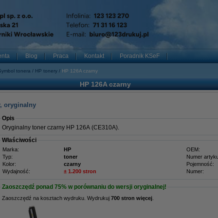
enta
Blog
Praca
Kontakt
Poradnik KSeF
Symbol tonera
HP tonery
HP 126A czarny
HP 126A czarny
, oryginalny
Opis
Oryginalny toner czarny HP 126A (CE310A).
Właściwości
Marka:
HP
OEM:
Typ:
toner
Numer artyku
Kolor:
czarny
Pojemność:
Wydajność:
± 1.200 stron
Numer:
Zaoszczędź ponad
75%
w porównaniu do wersji oryginalnej!
Zaoszczędź na kosztach wydruku. Wydrukuj
700 stron więcej
.