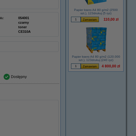
Papier ksero A4 80 g/m2 (2500
szt.), 123drukuj (5 ryz)
łu:
054001
110,00 zł
czarny
toner
CE310A
Papier ksero A4 80 g/m2 (120.000
szt.), 123drukuj (240 ryz)
4 800,00 zł
Dostępny