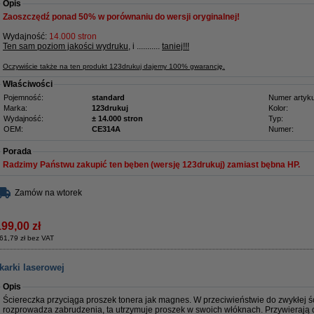
Opis
Zaoszczędź ponad
50%
w porównaniu do wersji oryginalnej!
Wydajność:
14.000 stron
Ten sam poziom jakości wydruku
, i ...........
taniej!!!
Oczywiście także na ten produkt 123drukuj dajemy 100% gwarancję.
Właściwości
Pojemność:
standard
Numer artyku
Marka:
123drukuj
Kolor:
Wydajność:
± 14.000 stron
Typ:
OEM:
CE314A
Numer:
Porada
Radzimy Państwu zakupić ten bęben (wersję 123drukuj) zamiast bębna HP.
Zamów na wtorek
199,00 zł
61,79 zł bez VAT
karki laserowej
Opis
Ściereczka przyciąga proszek tonera jak magnes. W przeciwieństwie do zwykłej ści
rozprowadza zabrudzenia, ta utrzymuje proszek w swoich włóknach. Przywierają 