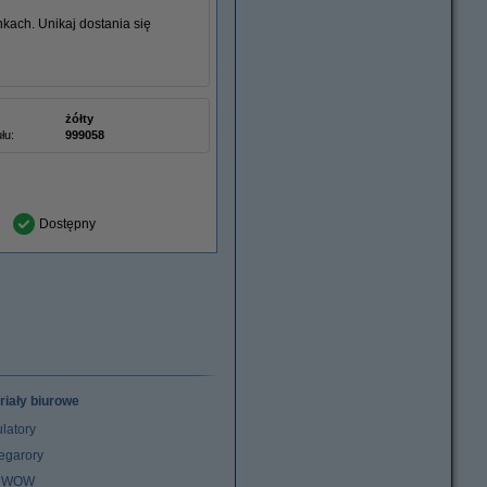
nkach. Unikaj dostania się
żółty
łu:
999058
Dostępny
riały biurowe
latory
egarory
z WOW