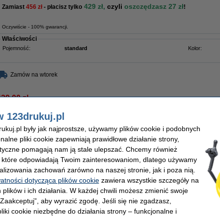
429 zł,
czyli
oszczędzasz 27 zł
Zamiast
45
6 zł
- płacisz tylko
!
Oczywiście - 100% gwarancji.
Właściwości
Pojemność:
standard
Kolor:
Zamów na wtorek
429,00 zł
48,78 zł bez VAT
w 123drukuj.pl
arancja na tonery marki 123drukuj
Darmowa dostawa od 500 zł
Ponad 60
kuj.pl były jak najprostsze, używamy plików cookie i podobnych
onalne pliki cookie zapewniają prawidłowe działanie strony,
lityczne pomagają nam ją stale ulepszać. Chcemy również
oczuły / drum, oryginalny
, które odpowiadają Twoim zainteresowaniom, dlatego używamy
Opis
alizowania zachowań zarówno na naszej stronie, jak i poza nią.
Oryginalny bęben światłoczuły HP 126A (CE314A).
watności dotycząca plików cookie
zawiera wszystkie szczegóły na
Wydajność:
około 14.000 stron
.
 plików i ich działania. W każdej chwili możesz zmienić swoje
Uwaga: to nie jest toner, ale bęben!
 „Zaakceptuj”, aby wyrazić zgodę. Jeśli się nie zgadzasz,
Bęben nie zastępuje pustego tonera. Zamawiaj bęben tylko wtedy, gdy drukarka 
wymaga wymiany.
liki cookie niezbędne do działania strony – funkcjonalne i