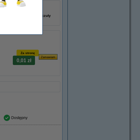
łu:
054008
-
bęben światłoczuły
126A
Za stronę
0,01 zł
Dostępny