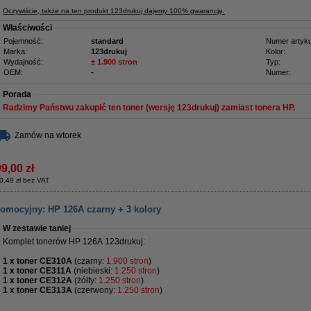
Oczywiście, także na ten produkt 123drukuj dajemy 100% gwarancję.
Właściwości
Pojemność:
standard
Numer artyku
Marka:
123drukuj
Kolor:
Wydajność:
± 1.900 stron
Typ:
OEM:
-
Numer:
Porada
Radzimy Państwu zakupić ten toner (wersję 123drukuj) zamiast tonera HP.
Zamów na wtorek
9,00 zł
0,49 zł bez VAT
romocyjny: HP 126A czarny + 3 kolory
W zestawie taniej
Komplet tonerów HP 126A 123drukuj:
1 x toner CE310A
(czarny:
1.900 stron
)
1 x toner CE311A
(niebieski:
1.250 stron
)
1 x toner CE312A
(żółty:
1.250 stron
)
1 x toner CE313A
(czerwony:
1.250 stron
)