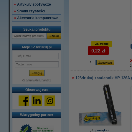
Artykuły spożywcze
Środki czystości
Akcesoria komputerowe
Szukaj produktu
Szukaj
Za stronę
Moje 123drukuj.pl
0,22 zł
2
123drukuj zamiennik HP 126A 
Zapomniałeś hasła?
Obserwuj nas
Wiarygodny partner
powiększ