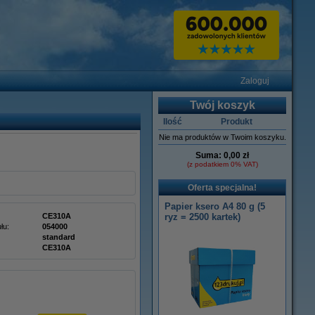
Zaloguj
Twój koszyk
Ilość
Produkt
Nie ma produktów w Twoim koszyku.
Suma:
0,00 zł
(z podatkiem 0% VAT)
Oferta specjalna!
Papier ksero A4 80 g (5
CE310A
ryz = 2500 kartek)
łu:
054000
standard
CE310A