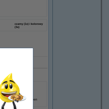
czarny (1x) i kolorowy
(3x)
Dostępny
0.000 klientów
laserowa wskazuje, że bęben