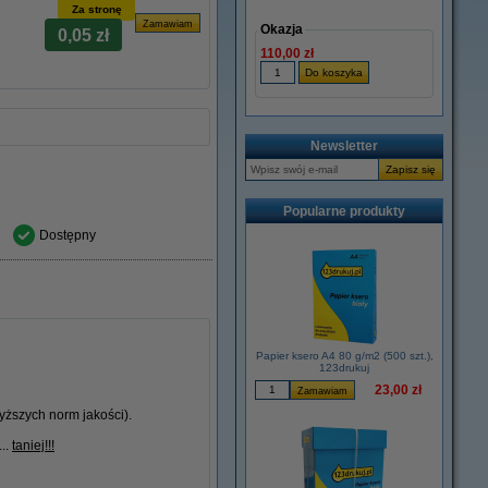
Za stronę
Okazja
0,05 zł
110,00 zł
Newsletter
Popularne produkty
Dostępny
Papier ksero A4 80 g/m2 (500 szt.),
123drukuj
23,00 zł
ższych norm jakości).
...
taniej!!!