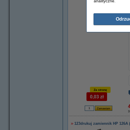
analityczne.
powiększ
Odrzu
Za stronę
0,03 zł
3
123drukuj zamiennik HP 126A 