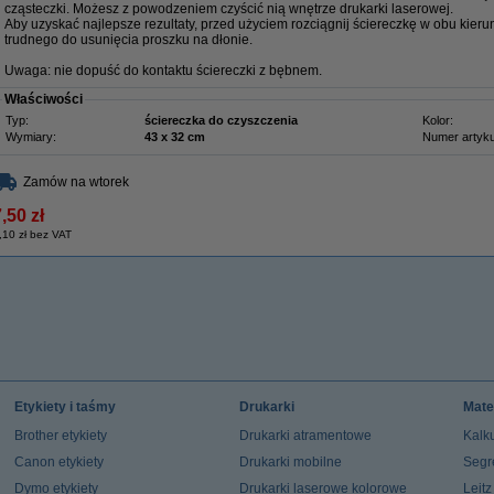
cząsteczki. Możesz z powodzeniem czyścić nią wnętrze drukarki laserowej.
Aby uzyskać najlepsze rezultaty, przed użyciem rozciągnij ściereczkę w obu kieru
trudnego do usunięcia proszku na dłonie.
Uwaga: nie dopuść do kontaktu ściereczki z bębnem.
Właściwości
Typ:
ściereczka do czyszczenia
Kolor:
Wymiary:
43 x 32 cm
Numer artyku
Zamów na wtorek
,50 zł
,10 zł bez VAT
Etykiety i taśmy
Drukarki
Mate
Brother etykiety
Drukarki atramentowe
Kalku
Canon etykiety
Drukarki mobilne
Segr
Dymo etykiety
Drukarki laserowe kolorowe
Leit