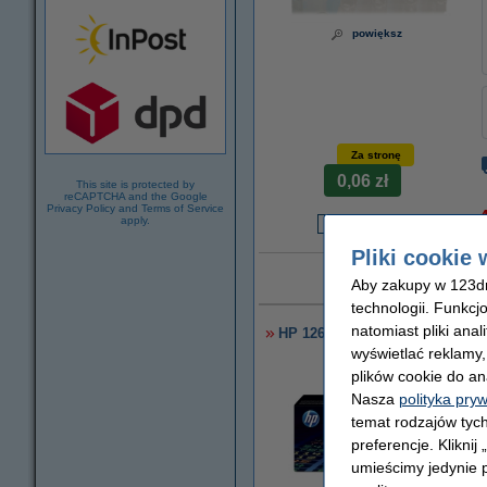
powiększ
Za stronę
0,06 zł
This site is protected by
reCAPTCHA and the Google
Privacy Policy
and
Terms of Service
apply.
3
Pliki cookie 
Dożywotnia gw
Aby zakupy w 123dru
technologii. Funkcj
natomiast pliki ana
HP 126A (CE314A) bęben światł
wyświetlać reklamy
plików cookie do an
Nasza
polityka pry
temat rodzajów tych
preferencje. Kliknij
umieścimy jedynie p