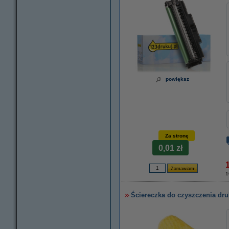
powiększ
Za stronę
0,01 zł
1
Ściereczka do czyszczenia dru