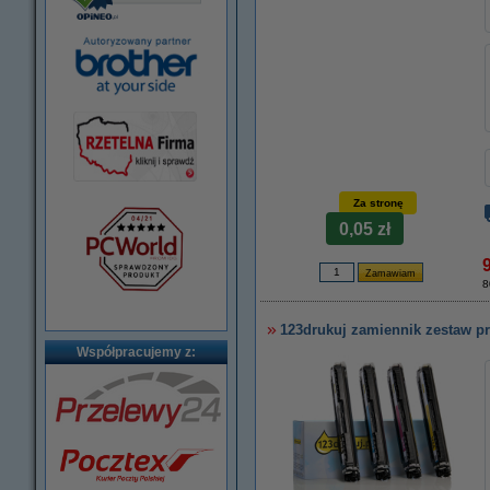
Za stronę
0,05 zł
9
8
123drukuj zamiennik zestaw p
Współpracujemy z: