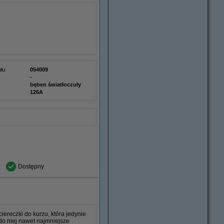
łu:
054009
-
bęben światłoczuły
126A
Dostępny
ereczki do kurzu, która jedynie
do niej nawet najmniejsze