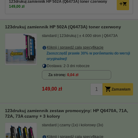
123drukuj zamiennik HP 502A (Q6473A) toner czerwony
149,00 zł
123drukuj zamiennik HP 502A (Q6473A) toner czerwony
standard
123drukuj
± 4.000 stron
Q6473A
Kliknij i sprawdź całą specyfikacje
Zaoszczędź prawie
30%
w porównaniu do wersji
oryginalnej!
Dostawa: 2-3 dni robocze
Za stronę
0,04 zł
149,00 zł
Zamawiam
123drukuj zamiennik zestaw promocyjny: HP Q6470A, 71A,
72A, 73A czarny + 3 kolory
standard
czarny (1x) i kolorowy (3x)
Kliknij i sprawdź całą specyfikacje