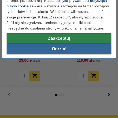
stronie, jak i poza nią. Nasza
polityka prywatności dotycząca
plików cookie
zawiera wszystkie szczegóły na temat rodzajów
tych plików i ich działania. W każdej chwili możesz zmienić
swoje preferencje. Kliknij „Zaakceptuj”, aby wyrazić zgodę.
Jeśli się nie zgadzasz, umieścimy jedynie pliki cookie
niezbędne do działania strony – funkcjonalne i analityczne.
Zaakceptuj
Papier ksero A4 80 g/m2 (500
Papier ksero A4 80 g/m2 (2500
szt.), 123drukuj
szt.), 123drukuj (5 ryz)
Odrzuć
23,00 zł
110,00 zł
z VAT
z VAT