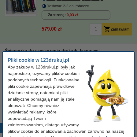
Dostawa: 2-3 dni robocze
Za stronę
0,03 zł
579,00 zł
Zamawiam
Ściereczka do czyszczenia drukarki laserowej
ściereczka do czyszczenia
43 x 32 cm
żółty
Pliki cookie w 123drukuj.pl
999058
Aby zakupy w 123drukuj.pl były jak
najprostsze, używamy plików cookie i
Kliknij i sprawdź całą specyfikacje
podobnych technologii. Funkcjonalne
Dostępny
pliki cookie zapewniają prawidłowe
Zamów z Pocztex na jutro!
działanie strony, natomiast pliki
analityczne pomagają nam ją stale
7,50 zł
Zamawiam
ulepszać. Chcemy również
wyświetlać reklamy, które
odpowiadają Twoim
zainteresowaniom, dlatego używamy
Popularne produkty
plików cookie do analizowania zachowań zarówno na naszej