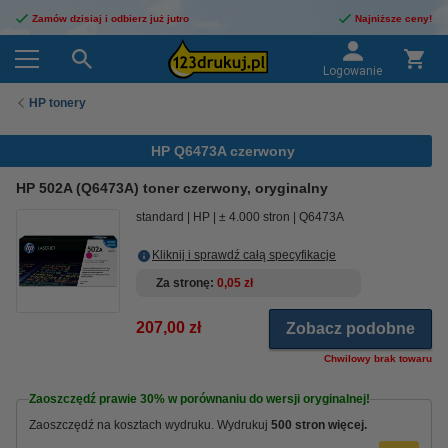
Zamów dzisiaj i odbierz już jutro
Najniższe ceny!
Logowanie
HP tonery
HP Q6473A czerwony
HP 502A (Q6473A) toner czerwony, oryginalny
standard
HP
± 4.000 stron
Q6473A
Kliknij i sprawdź całą specyfikacje
Za stronę
0,05 zł
207,00 zł
Zobacz podobne
Chwilowy brak towaru
Zaoszczędź prawie
30%
w porównaniu do wersji oryginalnej!
Zaoszczędź na kosztach wydruku. Wydrukuj
500 stron więcej.