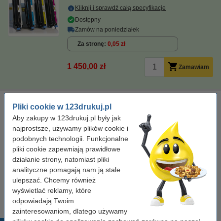
Kliknij i sprawdź całą specyfikacje
Dostępny
Zamów na poniedziałek
Za stronę
0,05 zł
1 450,00 zł
Zamawiam
Ściereczka do czyszczenia drukarki laserowej
Pliki cookie w 123drukuj.pl
ściereczka do czyszczenia
43 x 32 cm
żółty
Aby zakupy w 123drukuj.pl były jak
999058
najprostsze, używamy plików cookie i
podobnych technologii. Funkcjonalne
Kliknij i sprawdź całą specyfikacje
pliki cookie zapewniają prawidłowe
Dostępny
działanie strony, natomiast pliki
Zamów na poniedziałek
analityczne pomagają nam ją stale
ulepszać. Chcemy również
7,50 zł
Zamawiam
wyświetlać reklamy, które
odpowiadają Twoim
zainteresowaniom, dlatego używamy