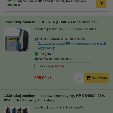
123drukuj zamiennik HP 642A (CB401A) toner niebieski
399,00 zł
123drukuj zamiennik HP 642A (CB401A) toner niebieski
standard
123drukuj
± 7.500 stron
CB401A
Kliknij i sprawdź całą specyfikacje
Zaoszczędź ponad
65%
w porównaniu do wersji
oryginalnej!
Dostępny
Zamów na poniedziałek
Za stronę
0,05 zł
399,00 zł
Zamawiam
123drukuj zamiennik zestaw promocyjny: HP CB400A, 01A,
02A, 03A - 1 czarny + 3 kolory
standard
czarny (1x) i kolorowy (3x)