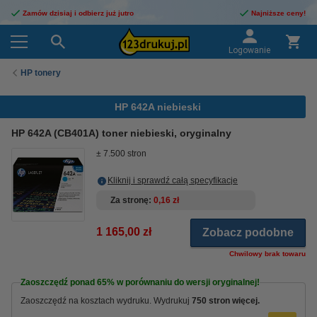
Zamów dzisiaj i odbierz już jutro
Najniższe ceny!
Logowanie
HP tonery
HP 642A niebieski
HP 642A (CB401A) toner niebieski, oryginalny
± 7.500 stron
Kliknij i sprawdź całą specyfikacje
Za stronę
0,16 zł
1 165,00 zł
Zobacz podobne
Chwilowy brak towaru
Zaoszczędź ponad
65%
w porównaniu do wersji oryginalnej!
Zaoszczędź na kosztach wydruku. Wydrukuj
750 stron więcej.