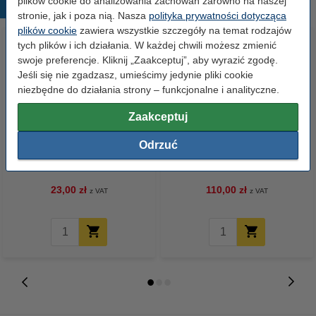
plików cookie do analizowania zachowań zarówno na naszej
Popularne produkty
stronie, jak i poza nią. Nasza
polityka prywatności dotycząca
plików cookie
zawiera wszystkie szczegóły na temat rodzajów
tych plików i ich działania. W każdej chwili możesz zmienić
swoje preferencje. Kliknij „Zaakceptuj”, aby wyrazić zgodę.
Jeśli się nie zgadzasz, umieścimy jedynie pliki cookie
niezbędne do działania strony – funkcjonalne i analityczne.
Zaakceptuj
Papier ksero A4 80 g/m2 (500
Papier ksero A4 80 g/m2 (2500
Odrzuć
szt.), 123drukuj
szt.), 123drukuj (5 ryz)
23,00 zł
110,00 zł
z VAT
z VAT