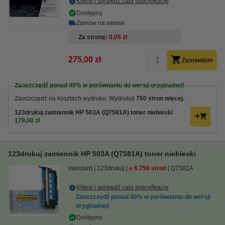
Kliknij i sprawdź całą specyfikacje
Dostępny
Zamów na wtorek
Za stronę
0,05 zł
275,00 zł
Zamawiam
Zaoszczędź ponad
40%
w porównaniu do wersji oryginalnej!
Zaoszczędź na kosztach wydruku. Wydrukuj
750 stron więcej.
123drukuj zamiennik HP 503A (Q7581A) toner niebieski
179,00 zł
123drukuj zamiennik HP 503A (Q7581A) toner niebieski
standard
123drukuj
± 6.750 stron
Q7581A
Kliknij i sprawdź całą specyfikacje
Zaoszczędź ponad
40%
w porównaniu do wersji
oryginalnej!
Dostępny