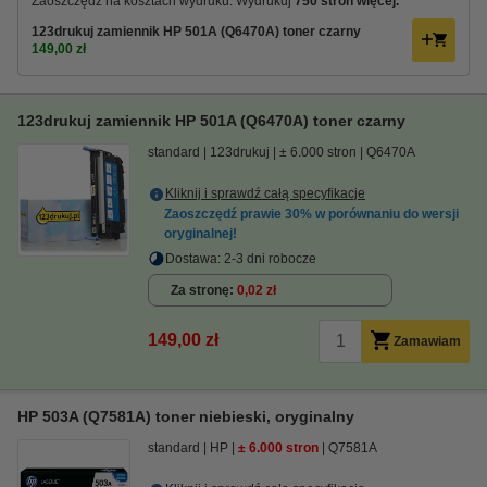
Zaoszczędź na kosztach wydruku. Wydrukuj
750 stron więcej.
123drukuj zamiennik HP 501A (Q6470A) toner czarny
149,00 zł
123drukuj zamiennik HP 501A (Q6470A) toner czarny
standard
123drukuj
± 6.000 stron
Q6470A
Kliknij i sprawdź całą specyfikacje
Zaoszczędź prawie
30%
w porównaniu do wersji
oryginalnej!
Dostawa: 2-3 dni robocze
Za stronę
0,02 zł
149,00 zł
Zamawiam
HP 503A (Q7581A) toner niebieski, oryginalny
standard
HP
± 6.000 stron
Q7581A