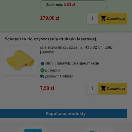
Za stronę
0,03 zł
179,00 zł
Zamawiam
Ściereczka do czyszczenia drukarki laserowej
ściereczka do czyszczenia
43 x 32 cm
żółty
999058
Kliknij i sprawdź całą specyfikacje
Dostępny
Zamów na wtorek
7,50 zł
Zamawiam
Popularne produkty