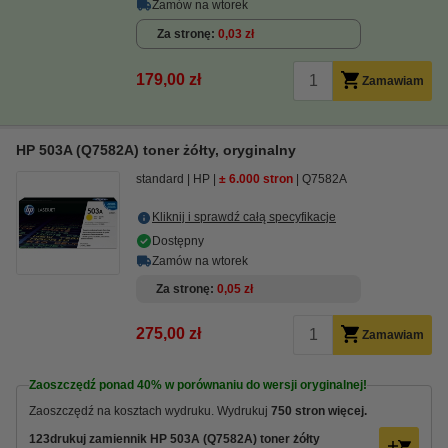
Zamów na wtorek
Za stronę
0,03 zł
179,00 zł
Zamawiam
HP 503A (Q7582A) toner żółty, oryginalny
standard
HP
± 6.000 stron
Q7582A
Kliknij i sprawdź całą specyfikacje
Dostępny
Zamów na wtorek
Za stronę
0,05 zł
275,00 zł
Zamawiam
Zaoszczędź ponad
40%
w porównaniu do wersji oryginalnej!
Zaoszczędź na kosztach wydruku. Wydrukuj
750 stron więcej.
123drukuj zamiennik HP 503A (Q7582A) toner żółty