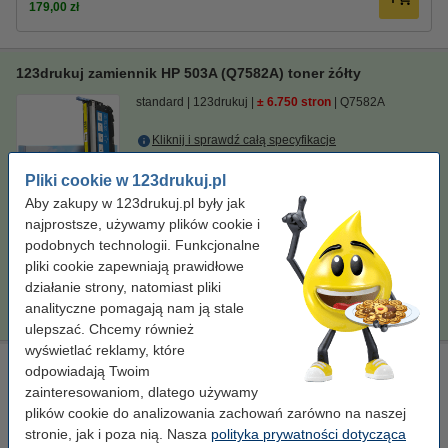
179,00 zł
123drukuj zamiennik HP 503A (Q7582A) toner żółty
standard
123drukuj
± 6.750 stron
Q7582A
Kliknij i sprawdź całą specyfikacje
Zaoszczędź ponad
40%
w porównaniu do wersji
oryginalnej!
Pliki cookie w 123drukuj.pl
Dostępny
Aby zakupy w 123drukuj.pl były jak
Zamów na wtorek
najprostsze, używamy plików cookie i
podobnych technologii. Funkcjonalne
Za stronę
0,03 zł
pliki cookie zapewniają prawidłowe
działanie strony, natomiast pliki
179,00 zł
Zamawiam
analityczne pomagają nam ją stale
ulepszać. Chcemy również
wyświetlać reklamy, które
HP 503A (Q7583A) toner czerwony, oryginalny
odpowiadają Twoim
zainteresowaniom, dlatego używamy
standard
HP
± 6.000 stron
Q7583A
plików cookie do analizowania zachowań zarówno na naszej
Kliknij i sprawdź całą specyfikacje
stronie, jak i poza nią. Nasza
polityka prywatności dotycząca