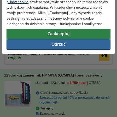
plików cookie
zawiera wszystkie szczegóły na temat rodzajów
Dostępny
tych plików i ich działania. W każdej chwili możesz zmienić
Zamów na wtorek
swoje preferencje. Kliknij „Zaakceptuj”, aby wyrazić zgodę.
Za stronę
0,05 zł
Jeśli się nie zgadzasz, umieścimy jedynie pliki cookie
niezbędne do działania strony – funkcjonalne i analityczne.
275,00 zł
Zamawiam
Zaakceptuj
Zaoszczędź ponad
40%
w porównaniu do wersji oryginalnej!
Odrzuć
Zaoszczędź na kosztach wydruku. Wydrukuj
750 stron więcej.
123drukuj zamiennik HP 503A (Q7583A) toner czerwony
179,00 zł
123drukuj zamiennik HP 503A (Q7583A) toner czerwony
standard
123drukuj
± 6.750 stron
Q7583A
Kliknij i sprawdź całą specyfikacje
Zaoszczędź ponad
40%
w porównaniu do wersji
oryginalnej!
Dostępny
Zamów na wtorek