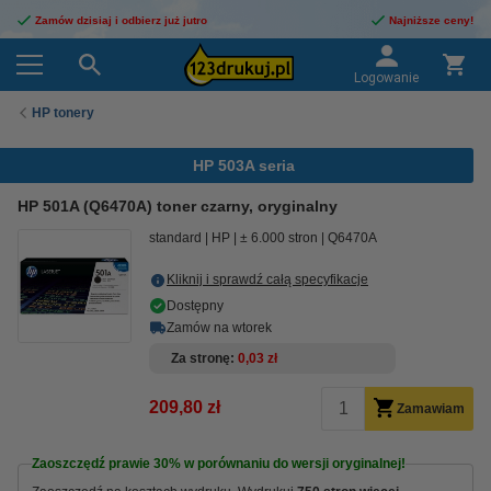
Zamów dzisiaj i odbierz już jutro
Najniższe ceny!
Logowanie
HP tonery
HP 503A seria
HP 501A (Q6470A) toner czarny, oryginalny
standard
HP
± 6.000 stron
Q6470A
Kliknij i sprawdź całą specyfikacje
Dostępny
Zamów na wtorek
Za stronę
0,03 zł
209,80 zł
Zamawiam
Zaoszczędź prawie
30%
w porównaniu do wersji oryginalnej!