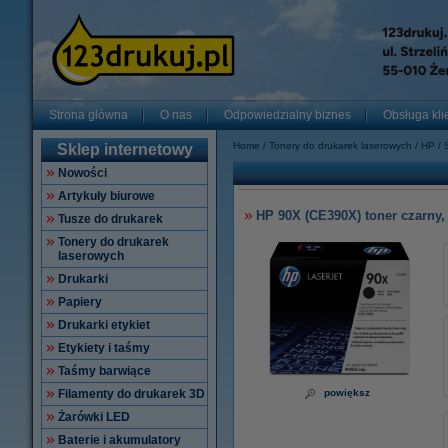
Strona główna
O nas
Odpowiedzialny biznes
Obsługa kli
Home
Tonery do drukarek laserowych
HP
Sklep internetowy
Nowości
Artykuły biurowe
HP 90X (CE390X) toner czarny
Tusze do drukarek
Tonery do drukarek
laserowych
Drukarki
Papiery
Drukarki etykiet
Etykiety i taśmy
Taśmy barwiące
Filamenty do drukarek 3D
powiększ
Żarówki LED
Baterie i akumulatory