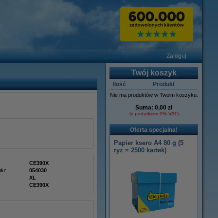
Zaloguj
Twój koszyk
Ilość
Produkt
Nie ma produktów w Twoim koszyku.
Suma:
0,00 zł
(z podatkiem 0% VAT)
Oferta specjalna!
Papier ksero A4 80 g (5
ryz = 2500 kartek)
CE390X
łu:
054030
XL
CE390X