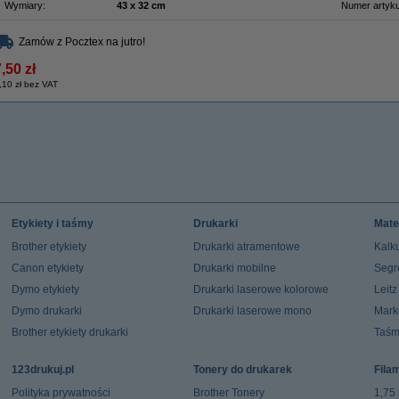
Wymiary:
43 x 32 cm
Numer artyku
Zamów z Pocztex na jutro!
,50 zł
,10 zł bez VAT
Etykiety i taśmy
Drukarki
Mate
Brother etykiety
Drukarki atramentowe
Kalku
Canon etykiety
Drukarki mobilne
Segr
Dymo etykiety
Drukarki laserowe kolorowe
Leit
Dymo drukarki
Drukarki laserowe mono
Mark
Brother etykiety drukarki
Taśm
123drukuj.pl
Tonery do drukarek
Fila
Polityka prywatności
Brother Tonery
1,75