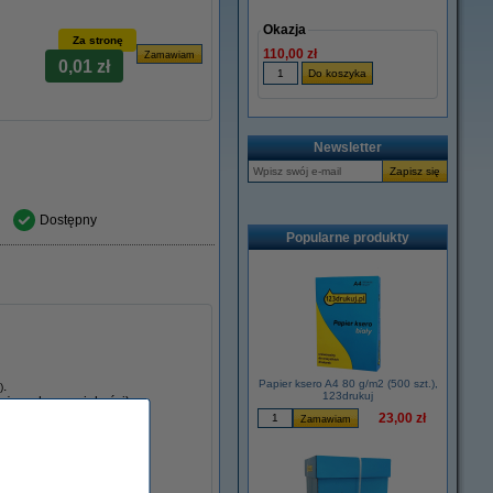
Okazja
Za stronę
110,00 zł
0,01 zł
Newsletter
Dostępny
Popularne produkty
Papier ksero A4 80 g/m2 (500 szt.),
.
)
123drukuj
ższych norm jakości).
23,00 zł
...
taniej!!!