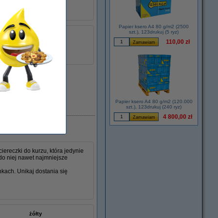
Papier ksero A4 80 g/m2 (2500
szt.), 123drukuj (5 ryz)
łu:
054031
110,00 zł
czarny
toner
CE390X
Papier ksero A4 80 g/m2 (120.000
Dostępny
szt.), 123drukuj (240 ryz)
4 800,00 zł
ereczki do kurzu, która jedynie
do niej nawet najmniejsze
nkach. Unikaj dostania się
żółty