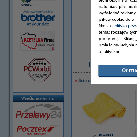
natomiast pliki ana
wyświetlać reklamy
plików cookie do an
Nasza
polityka pry
temat rodzajów tych
preferencje. Kliknij
umieścimy jedynie p
Za stronę
analityczne.
0,01 zł
2
Odrzu
Ściereczka do czyszczenia dru
Współpracujemy z:
powiększ