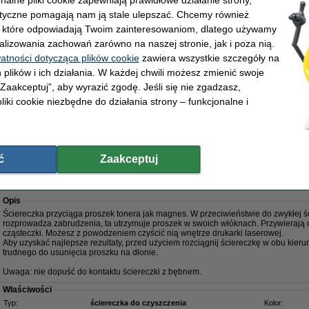
Kliknij
tutaj
, aby dowiedzieć się więcej na temat jakości naszych tonerów.
lityczne pomagają nam ją stale ulepszać. Chcemy również
Oczywiście, także na ten produkt 123drukuj dajemy 100% gwarancję.
, które odpowiadają Twoim zainteresowaniom, dlatego używamy
Właściwości
alizowania zachowań zarówno na naszej stronie, jak i poza nią.
Pojemność:
XL
Numer artyku
watności dotycząca plików cookie
zawiera wszystkie szczegóły na
Marka:
123drukuj
Kolor:
Wydajność:
± 26.500 stron
Typ:
 plików i ich działania. W każdej chwili możesz zmienić swoje
OEM:
-
Numer:
 „Zaakceptuj”, aby wyrazić zgodę. Jeśli się nie zgadzasz,
liki cookie niezbędne do działania strony – funkcjonalne i
Zamów z Pocztex na jutro!
359,00 zł
91,87 zł bez VAT
ć
Zaakceptuj
karki laserowej
Opis
Ściereczka przyciąga proszek tonera jak magnes. W przeciwieństwie do zwykłej ści
rozprowadza zabrudzenia, ta utrzymuje proszek w swoich włóknach. Przywierają 
cząsteczki. Możesz z powodzeniem czyścić nią wnętrze drukarki laserowej.
Aby uzyskać najlepsze rezultaty, przed użyciem rozciągnij ściereczkę w obu kieru
trudnego do usunięcia proszku na dłonie.
Uwaga: nie dopuść do kontaktu ściereczki z bębnem.
Właściwości
Typ:
ściereczka do czyszczenia
Kolor: