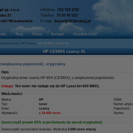
enta
Blog
Praca
Kontakt
Poradnik KSeF
Symbol tonera
HP tonery
HP CE390X czarny XL
HP CE390X czarny XL
, zwiększona pojemność, oryginalny
Opis
Oryginalny toner czarny HP 90X (CE390X), o zwiększonej pojemności.
Uwaga
: Ten toner nie nadaje się do HP LaserJet 600 M601.
Właściwości
Marka:
HP
OEM:
Typ:
toner
Numer artyku
Kolor:
czarny
Pojemność:
Wydajność:
± 24.000 stron
Numer:
Zaoszczędź prawie
65%
w porównaniu do wersji oryginalnej!
Zaoszczędź na kosztach wydruku. Wydrukuj
2.500 stron więcej.