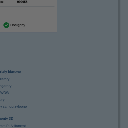
łu:
999058
Dostępny
riały biurowe
latory
egarory
z WOW
ery
y samoprzylepne
menty 3D
 mm PLA filament