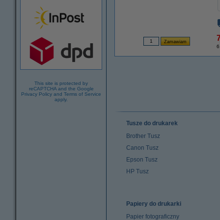
7
6
This site is protected by
reCAPTCHA and the Google
Privacy Policy
and
Terms of Service
apply.
Tusze do drukarek
Brother Tusz
Canon Tusz
Epson Tusz
HP Tusz
Papiery do drukarki
Papier fotograficzny