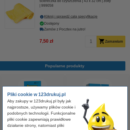
ściereczka do czyszczenia
43 x 32 cm
żółty
999058
Kliknij i sprawdź całą specyfikacje
Dostępny
Zamów z Pocztex na jutro!
7,50 zł
Zamawiam
Popularne produkty
Pliki cookie w 123drukuj.pl
Aby zakupy w 123drukuj.pl były jak
najprostsze, używamy plików cookie i
podobnych technologii. Funkcjonalne
pliki cookie zapewniają prawidłowe
Papier ksero A4 80 g/m2 (500
Papier ksero A4 80 g/m2 (2500
działanie strony, natomiast pliki
szt.), 123drukuj
szt.), 123drukuj (5 ryz)