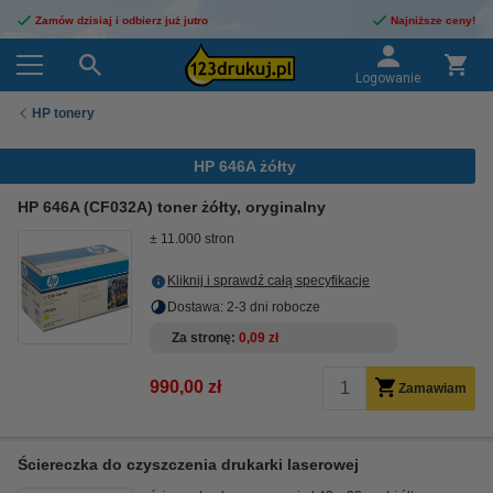
Zamów dzisiaj i odbierz już jutro
Najniższe ceny!
Logowanie
HP tonery
HP 646A żółty
HP 646A (CF032A) toner żółty, oryginalny
± 11.000 stron
Kliknij i sprawdź całą specyfikacje
Dostawa: 2-3 dni robocze
Za stronę
0,09 zł
990,00 zł
Zamawiam
Ściereczka do czyszczenia drukarki laserowej