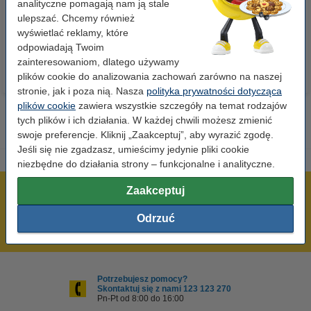
analityczne pomagają nam ją stale
ulepszać. Chcemy również
23,00 zł
110,00 zł
z VAT
z VAT
wyświetlać reklamy, które
odpowiadają Twoim
zainteresowaniom, dlatego używamy
plików cookie do analizowania zachowań zarówno na naszej
stronie, jak i poza nią. Nasza
polityka prywatności dotycząca
plików cookie
zawiera wszystkie szczegóły na temat rodzajów
tych plików i ich działania. W każdej chwili możesz zmienić
swoje preferencje. Kliknij „Zaakceptuj”, aby wyrazić zgodę.
Jeśli się nie zgadzasz, umieścimy jedynie pliki cookie
niezbędne do działania strony – funkcjonalne i analityczne.
Zaakceptuj
600 tysięcy zadowolonych klientów
Wysyłka już dzisiaj!
Odrzuć
Najniższe ceny!
Potrzebujesz pomocy?
Skontaktuj się z nami 123 123 270
Pn-Pt od 8:00 do 16:00