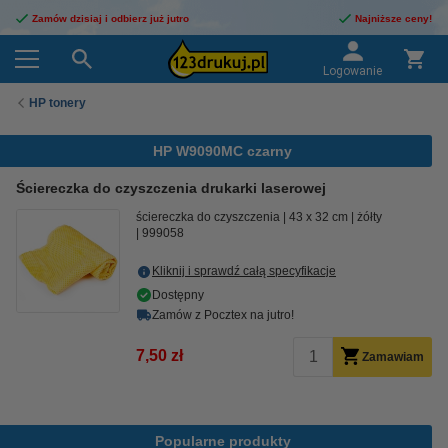
Zamów dzisiaj i odbierz już jutro
Najniższe ceny!
Logowanie
HP tonery
HP W9090MC czarny
Ściereczka do czyszczenia drukarki laserowej
ściereczka do czyszczenia
43 x 32 cm
żółty
999058
Kliknij i sprawdź całą specyfikacje
Dostępny
Zamów z Pocztex na jutro!
7,50 zł
Zamawiam
Popularne produkty