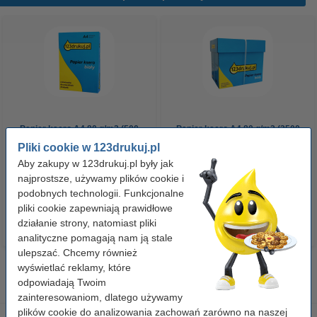
Papier ksero A4 80 g/m2 (500
Papier ksero A4 80 g/m2 (2500
szt.), 123drukuj
szt.), 123drukuj (5 ryz)
Pliki cookie w 123drukuj.pl
Aby zakupy w 123drukuj.pl były jak
najprostsze, używamy plików cookie i
23,00 zł
110,00 zł
z VAT
z VAT
podobnych technologii. Funkcjonalne
pliki cookie zapewniają prawidłowe
działanie strony, natomiast pliki
analityczne pomagają nam ją stale
ulepszać. Chcemy również
wyświetlać reklamy, które
odpowiadają Twoim
zainteresowaniom, dlatego używamy
plików cookie do analizowania zachowań zarówno na naszej