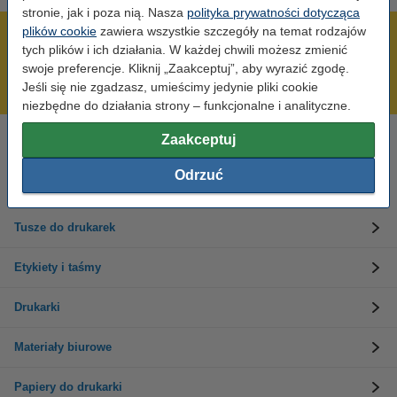
stronie, jak i poza nią. Nasza
polityka prywatności dotycząca
plików cookie
zawiera wszystkie szczegóły na temat rodzajów
600 tysięcy zadowolonych klientów
tych plików i ich działania. W każdej chwili możesz zmienić
Wysyłka już dzisiaj!
swoje preferencje. Kliknij „Zaakceptuj”, aby wyrazić zgodę.
Jeśli się nie zgadzasz, umieścimy jedynie pliki cookie
Najniższe ceny!
niezbędne do działania strony – funkcjonalne i analityczne.
Zaakceptuj
Potrzebujesz pomocy?
Skontaktuj się z nami 123 123 270
Odrzuć
Pn-Pt od 8:00 do 16:00
Tusze do drukarek
Etykiety i taśmy
Drukarki
Materiały biurowe
Papiery do drukarki