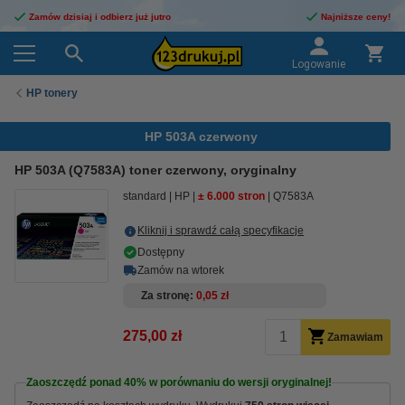
Zamów dzisiaj i odbierz już jutro
Najniższe ceny!
Logowanie
HP tonery
HP 503A czerwony
HP 503A (Q7583A) toner czerwony, oryginalny
standard
HP
± 6.000 stron
Q7583A
Kliknij i sprawdź całą specyfikacje
Dostępny
Zamów na wtorek
Za stronę
0,05 zł
275,00 zł
Zamawiam
Zaoszczędź ponad
40%
w porównaniu do wersji oryginalnej!