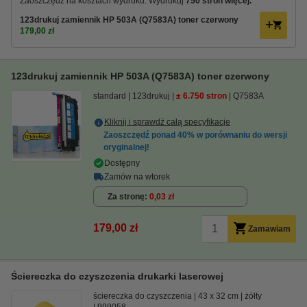
Zaoszczędź na kosztach wydruku. Wydrukuj
750 stron więcej.
123drukuj zamiennik HP 503A (Q7583A) toner czerwony
179,00 zł
123drukuj zamiennik HP 503A (Q7583A) toner czerwony
standard
123drukuj
± 6.750 stron
Q7583A
Kliknij i sprawdź całą specyfikacje
Zaoszczędź ponad
40%
w porównaniu do wersji
oryginalnej!
Dostępny
Zamów na wtorek
Za stronę
0,03 zł
179,00 zł
Zamawiam
Ściereczka do czyszczenia drukarki laserowej
ściereczka do czyszczenia
43 x 32 cm
żółty