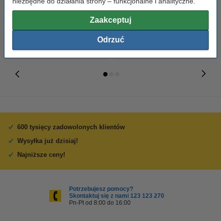
niezbędne do działania strony – funkcjonalne i analityczne.
23,00 zł
110,00 zł
z VAT
z VAT
Zaakceptuj
Odrzuć
600 tysięcy zadowolonych klientów
Wysyłka już dzisiaj!
Najniższe ceny!
Potrzebujesz pomocy?
Skontaktuj się z nami 123 123 270
Pn-Pt od 8:00 do 16:00