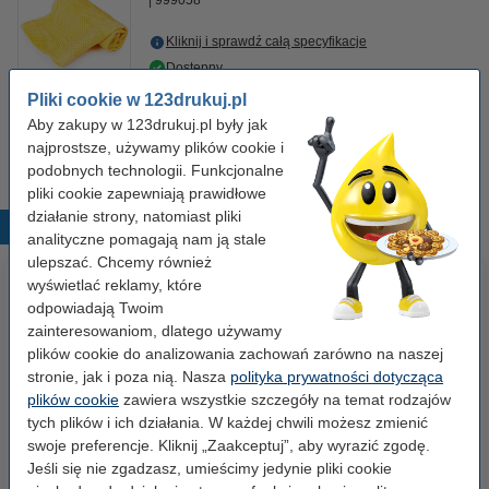
999058
Kliknij i sprawdź całą specyfikacje
Dostępny
Zamów na wtorek
Pliki cookie w 123drukuj.pl
Aby zakupy w 123drukuj.pl były jak
7,50 zł
Zamawiam
najprostsze, używamy plików cookie i
podobnych technologii. Funkcjonalne
pliki cookie zapewniają prawidłowe
działanie strony, natomiast pliki
Popularne produkty
analityczne pomagają nam ją stale
ulepszać. Chcemy również
wyświetlać reklamy, które
odpowiadają Twoim
zainteresowaniom, dlatego używamy
plików cookie do analizowania zachowań zarówno na naszej
stronie, jak i poza nią. Nasza
polityka prywatności dotycząca
plików cookie
zawiera wszystkie szczegóły na temat rodzajów
tych plików i ich działania. W każdej chwili możesz zmienić
Papier ksero A4 80 g/m2 (500
Papier ksero A4 80 g/m2 (2500
swoje preferencje. Kliknij „Zaakceptuj”, aby wyrazić zgodę.
szt.), 123drukuj
szt.), 123drukuj (5 ryz)
Jeśli się nie zgadzasz, umieścimy jedynie pliki cookie