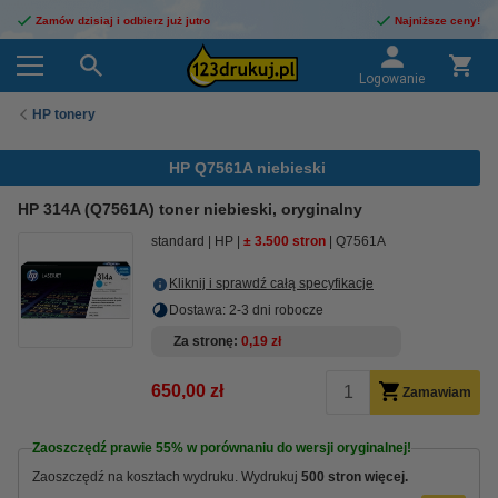
Zamów dzisiaj i odbierz już jutro
Najniższe ceny!
Logowanie
HP tonery
HP Q7561A niebieski
HP 314A (Q7561A) toner niebieski, oryginalny
standard
HP
± 3.500 stron
Q7561A
Kliknij i sprawdź całą specyfikacje
Dostawa: 2-3 dni robocze
Za stronę
0,19 zł
650,00 zł
Zamawiam
Zaoszczędź prawie
55%
w porównaniu do wersji oryginalnej!
Zaoszczędź na kosztach wydruku. Wydrukuj
500 stron więcej.