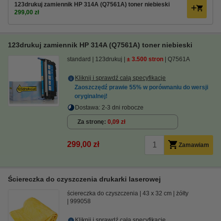
123drukuj zamiennik HP 314A (Q7561A) toner niebieski
299,00 zł
123drukuj zamiennik HP 314A (Q7561A) toner niebieski
standard
123drukuj
± 3.500 stron
Q7561A
Kliknij i sprawdź całą specyfikacje
Zaoszczędź prawie
55%
w porównaniu do wersji
oryginalnej!
Dostawa: 2-3 dni robocze
Za stronę
0,09 zł
299,00 zł
Zamawiam
Ściereczka do czyszczenia drukarki laserowej
ściereczka do czyszczenia
43 x 32 cm
żółty
999058
Kliknij i sprawdź całą specyfikacje