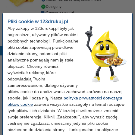
Dostępny
Zamów na wtorek
Pliki cookie w 123drukuj.pl
7,50 zł
Zamawiam
Aby zakupy w 123drukuj.pl były jak
najprostsze, używamy plików cookie i
podobnych technologii. Funkcjonalne
pliki cookie zapewniają prawidłowe
Popularne produkty
działanie strony, natomiast pliki
analityczne pomagają nam ją stale
ulepszać. Chcemy również
wyświetlać reklamy, które
odpowiadają Twoim
zainteresowaniom, dlatego używamy
plików cookie do analizowania zachowań zarówno na naszej
stronie, jak i poza nią. Nasza
polityka prywatności dotycząca
plików cookie
zawiera wszystkie szczegóły na temat rodzajów
Papier ksero A4 80 g/m2 (500
Papier ksero A4 80 g/m2 (2500
tych plików i ich działania. W każdej chwili możesz zmienić
szt.), 123drukuj
szt.), 123drukuj (5 ryz)
swoje preferencje. Kliknij „Zaakceptuj”, aby wyrazić zgodę.
Jeśli się nie zgadzasz, umieścimy jedynie pliki cookie
23,00 zł
110,00 zł
niezbędne do działania strony – funkcjonalne i analityczne.
z VAT
z VAT