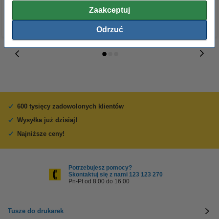
Zaakceptuj
Odrzuć
600 tysięcy zadowolonych klientów
Wysyłka już dzisiaj!
Najniższe ceny!
Potrzebujesz pomocy?
Skontaktuj się z nami 123 123 270
Pn-Pt od 8:00 do 16:00
Tusze do drukarek