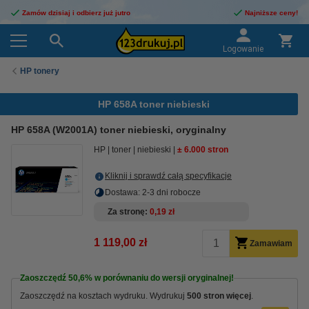
Zamów dzisiaj i odbierz już jutro
Najniższe ceny!
Logowanie
HP tonery
HP 658A toner niebieski
HP 658A (W2001A) toner niebieski, oryginalny
HP
toner
niebieski
± 6.000 stron
Kliknij i sprawdź całą specyfikacje
Dostawa: 2-3 dni robocze
Za stronę
0,19 zł
1 119,00 zł
Zamawiam
Zaoszczędź
50,6%
w porównaniu do wersji oryginalnej!
Zaoszczędź na kosztach wydruku. Wydrukuj
500 stron więcej
.