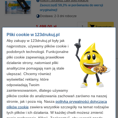
Kliknij i sprawdź całą specyfikacje
Zaoszczędź
59,3%
w porównaniu do wersji
oryginalnej!
Dostawa: 2-3 dni robocze
1 499,00 zł
Zamawiam
Pliki cookie w 123drukuj.pl
Porada
Aby zakupy w 123drukuj.pl były jak
Radzimy Państwu zakupić ten toner (wersję 123drukuj) zamiast
najprostsze, używamy plików cookie i
tonera HP.
podobnych technologii. Funkcjonalne
pliki cookie zapewniają prawidłowe
działanie strony, natomiast pliki
123drukuj zamiennik zestaw promocyjny HP 658X: HP
analityczne pomagają nam ją stale
W2000X, W2001X, W2002X, W2003X czarny + 3 kolory
ulepszać. Chcemy również
XL
123drukuj
± 123.000 stron
wyświetlać reklamy, które
czarny (1x) i kolorowy (3x)
odpowiadają Twoim
zainteresowaniom, dlatego używamy
Kliknij i sprawdź całą specyfikacje
plików cookie do analizowania zachowań zarówno na naszej
Dostawa: 2-3 dni robocze
stronie, jak i poza nią. Nasza
polityka prywatności dotycząca
plików cookie
zawiera wszystkie szczegóły na temat rodzajów
5 399,00 zł
Zamawiam
tych plików i ich działania. W każdej chwili możesz zmienić
swoje preferencje. Kliknij „Zaakceptuj”, aby wyrazić zgodę.