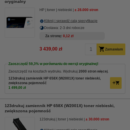
oryginalny
HP
toner
niebieski
± 28.000 stron
Kliknij i sprawdź całą specyfikacje
Dostawa: 2-3 dni robocze
Za stronę
0,12 zł
3 439,00 zł
Zamawiam
Zaoszczędź
59,3%
w porównaniu do wersji oryginalnej!
Zaoszczędź na kosztach wydruku. Wydrukuj
2000 stron więcej
.
123drukuj zamiennik HP 658X (W2001X) toner niebieski,
zwiększona pojemność
1 499,00 zł
123drukuj zamiennik HP 658X (W2001X) toner niebieski,
zwiększona pojemność
123drukuj
toner
niebieski
± 30.000 stron