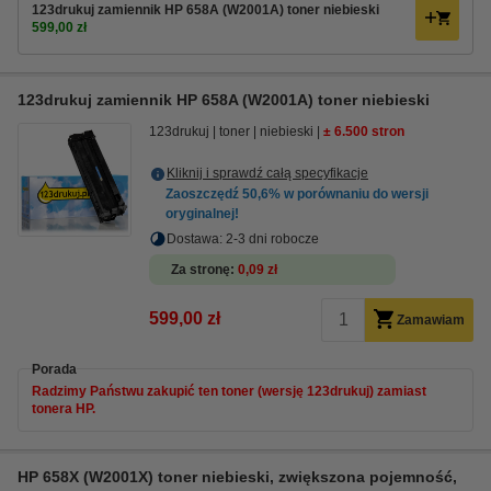
123drukuj zamiennik HP 658A (W2001A) toner niebieski
599,00 zł
123drukuj zamiennik HP 658A (W2001A) toner niebieski
123drukuj
toner
niebieski
± 6.500 stron
Kliknij i sprawdź całą specyfikacje
Zaoszczędź
50,6%
w porównaniu do wersji
oryginalnej!
Dostawa: 2-3 dni robocze
Za stronę
0,09 zł
599,00 zł
Zamawiam
Porada
Radzimy Państwu zakupić ten toner (wersję 123drukuj) zamiast
tonera HP.
HP 658X (W2001X) toner niebieski, zwiększona pojemność,