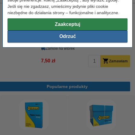
Jeśli się nie zgadzasz, umieścimy jedynie pliki cookie
Ściereczka do czyszczenia drukarki laserowej
niezbędne do działania strony – funkcjonalne i analityczne.
ściereczka do czyszczenia
43 x 32 cm
żółty
Zaakceptuj
999058
Kliknij i sprawdź całą specyfikacje
Odrzuć
Dostępny
Zamów na wtorek
7,50 zł
Zamawiam
Popularne produkty