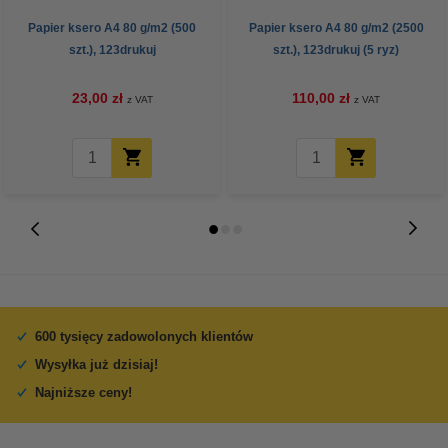
Papier ksero A4 80 g/m2 (500
Papier ksero A4 80 g/m2 (2500
szt.), 123drukuj
szt.), 123drukuj (5 ryz)
23,00 zł
110,00 zł
z VAT
z VAT
600 tysięcy zadowolonych klientów
Wysyłka już dzisiaj!
Najniższe ceny!