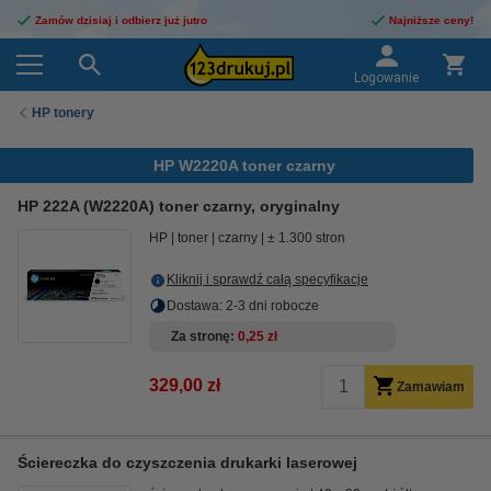
Zamów dzisiaj i odbierz już jutro
Najniższe ceny!
Logowanie
HP tonery
HP W2220A toner czarny
HP 222A (W2220A) toner czarny, oryginalny
HP
toner
czarny
± 1.300 stron
Kliknij i sprawdź całą specyfikacje
Dostawa: 2-3 dni robocze
Za stronę
0,25 zł
329,00 zł
Zamawiam
Ściereczka do czyszczenia drukarki laserowej