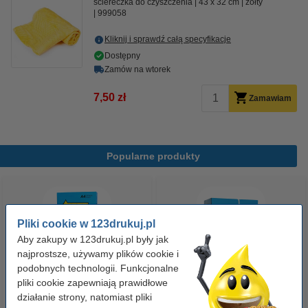
ściereczka do czyszczenia
43 x 32 cm
żółty
999058
Kliknij i sprawdź całą specyfikacje
Dostępny
Zamów na wtorek
7,50 zł
Zamawiam
Popularne produkty
Pliki cookie w 123drukuj.pl
Aby zakupy w 123drukuj.pl były jak
najprostsze, używamy plików cookie i
podobnych technologii. Funkcjonalne
pliki cookie zapewniają prawidłowe
Papier ksero A4 80 g/m2 (500
Papier ksero A4 80 g/m2 (2500
działanie strony, natomiast pliki
szt.), 123drukuj
szt.), 123drukuj (5 ryz)