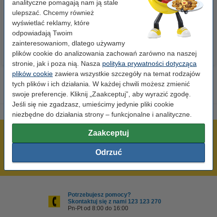
analityczne pomagają nam ją stale
ulepszać. Chcemy również
23,00 zł
110,00 zł
z VAT
z VAT
wyświetlać reklamy, które
odpowiadają Twoim
zainteresowaniom, dlatego używamy
plików cookie do analizowania zachowań zarówno na naszej
stronie, jak i poza nią. Nasza
polityka prywatności dotycząca
plików cookie
zawiera wszystkie szczegóły na temat rodzajów
tych plików i ich działania. W każdej chwili możesz zmienić
swoje preferencje. Kliknij „Zaakceptuj”, aby wyrazić zgodę.
Jeśli się nie zgadzasz, umieścimy jedynie pliki cookie
niezbędne do działania strony – funkcjonalne i analityczne.
Zaakceptuj
600 tysięcy zadowolonych klientów
Wysyłka już dzisiaj!
Odrzuć
Najniższe ceny!
Potrzebujesz pomocy?
Skontaktuj się z nami 123 123 270
Pn-Pt od 8:00 do 16:00