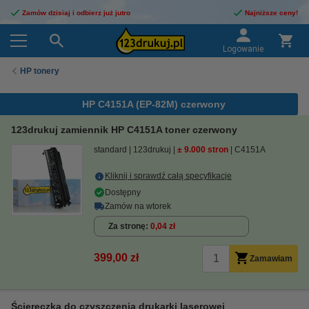
Zamów dzisiaj i odbierz już jutro
Najniższe ceny!
Logowanie
HP tonery
HP C4151A (EP-82M) czerwony
123drukuj zamiennik HP C4151A toner czerwony
standard
123drukuj
± 9.000 stron
C4151A
Kliknij i sprawdź całą specyfikacje
Dostępny
Zamów na wtorek
Za stronę
0,04 zł
399,00 zł
Zamawiam
Ściereczka do czyszczenia drukarki laserowej