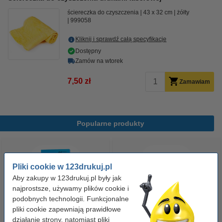
ściereczka do czyszczenia
43 x 32 cm
żółty
999058
Kliknij i sprawdź całą specyfikacje
Dostępny
Zamów na wtorek
7,50 zł
Zamawiam
Popularne produkty
Pliki cookie w 123drukuj.pl
Aby zakupy w 123drukuj.pl były jak
najprostsze, używamy plików cookie i
podobnych technologii. Funkcjonalne
pliki cookie zapewniają prawidłowe
Papier ksero A4 80 g/m2 (500
Papier ksero A4 80 g/m2 (2500
działanie strony, natomiast pliki