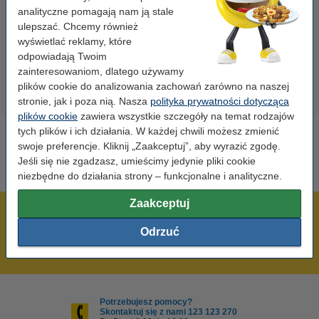
szt.), 123drukuj
szt.), 123drukuj (5 ryz)
analityczne pomagają nam ją stale
ulepszać. Chcemy również
wyświetlać reklamy, które
23,00 zł
110,00 zł
z VAT
z VAT
odpowiadają Twoim
zainteresowaniom, dlatego używamy
plików cookie do analizowania zachowań zarówno na naszej
stronie, jak i poza nią. Nasza
polityka prywatności dotycząca
plików cookie
zawiera wszystkie szczegóły na temat rodzajów
tych plików i ich działania. W każdej chwili możesz zmienić
swoje preferencje. Kliknij „Zaakceptuj”, aby wyrazić zgodę.
Jeśli się nie zgadzasz, umieścimy jedynie pliki cookie
niezbędne do działania strony – funkcjonalne i analityczne.
Zaakceptuj
600 tysięcy zadowolonych klientów
Odrzuć
Wysyłka już dzisiaj!
Najniższe ceny!
Potrzebujesz pomocy?
Skontaktuj się z nami 123 123 270