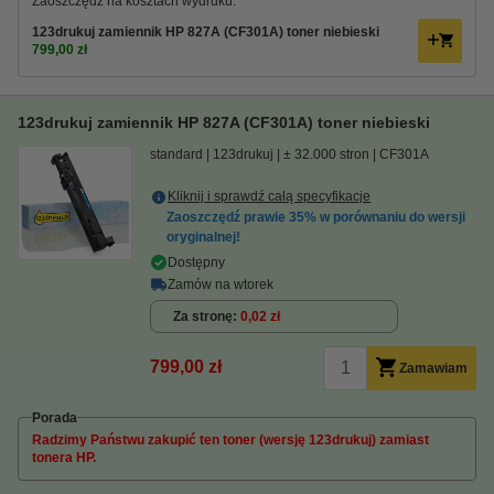
Zaoszczędź na kosztach wydruku.
123drukuj zamiennik HP 827A (CF301A) toner niebieski
799,00 zł
123drukuj zamiennik HP 827A (CF301A) toner niebieski
standard
123drukuj
± 32.000 stron
CF301A
Kliknij i sprawdź całą specyfikacje
Zaoszczędź prawie
35%
w porównaniu do wersji
oryginalnej!
Dostępny
Zamów na wtorek
Za stronę
0,02 zł
799,00 zł
Zamawiam
Porada
Radzimy Państwu zakupić ten toner (wersję 123drukuj) zamiast
tonera HP.