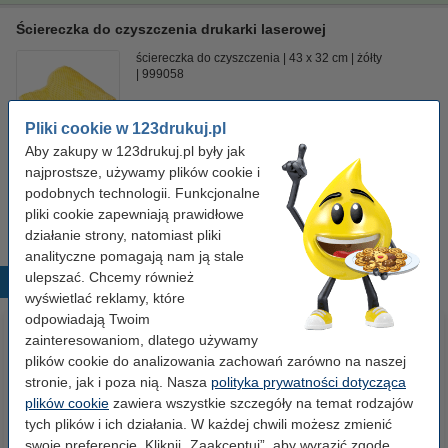
Ściereczka do czyszczenia drukarki laserowej
ściereczka do czyszczenia
43 x 32 cm
żółty
999058
Kliknij i sprawdź całą specyfikacje
Pliki cookie w 123drukuj.pl
Dostępny
Aby zakupy w 123drukuj.pl były jak
Zamów na wtorek
najprostsze, używamy plików cookie i
podobnych technologii. Funkcjonalne
7,50 zł
Zamawiam
pliki cookie zapewniają prawidłowe
działanie strony, natomiast pliki
analityczne pomagają nam ją stale
ulepszać. Chcemy również
Popularne produkty
wyświetlać reklamy, które
odpowiadają Twoim
zainteresowaniom, dlatego używamy
plików cookie do analizowania zachowań zarówno na naszej
stronie, jak i poza nią. Nasza
polityka prywatności dotycząca
plików cookie
zawiera wszystkie szczegóły na temat rodzajów
tych plików i ich działania. W każdej chwili możesz zmienić
swoje preferencje. Kliknij „Zaakceptuj”, aby wyrazić zgodę.