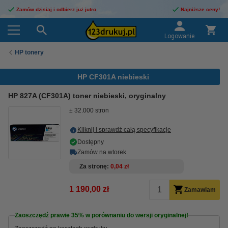
Zamów dzisiaj i odbierz już jutro
Najniższe ceny!
Logowanie
HP tonery
HP CF301A niebieski
HP 827A (CF301A) toner niebieski, oryginalny
± 32.000 stron
Kliknij i sprawdź całą specyfikacje
Dostępny
Zamów na wtorek
Za stronę
0,04 zł
1 190,00 zł
Zamawiam
Zaoszczędź prawie
35%
w porównaniu do wersji oryginalnej!