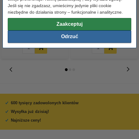
Jeśli się nie zgadzasz, umieścimy jedynie pliki cookie
Papier ksero A4 80 g/m2 (500
Papier ksero A4 80 g/m2 (2500
niezbędne do działania strony – funkcjonalne i analityczne.
szt.), 123drukuj
szt.), 123drukuj (5 ryz)
Zaakceptuj
23,00 zł
110,00 zł
z VAT
z VAT
Odrzuć
600 tysięcy zadowolonych klientów
Wysyłka już dzisiaj!
Najniższe ceny!