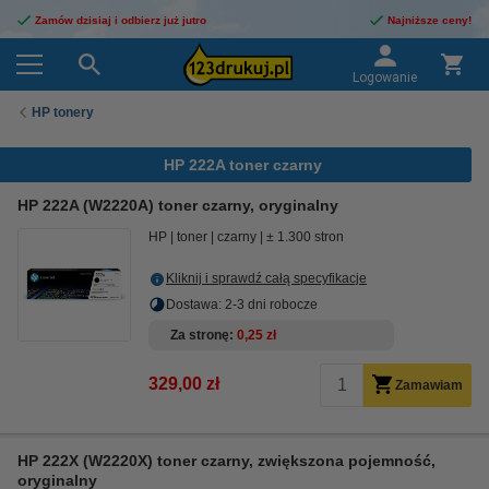
Zamów dzisiaj i odbierz już jutro
Najniższe ceny!
Logowanie
HP tonery
HP 222A toner czarny
HP 222A (W2220A) toner czarny, oryginalny
HP
toner
czarny
± 1.300 stron
Kliknij i sprawdź całą specyfikacje
Dostawa: 2-3 dni robocze
Za stronę
0,25 zł
329,00 zł
Zamawiam
HP 222X (W2220X) toner czarny, zwiększona pojemność,
oryginalny