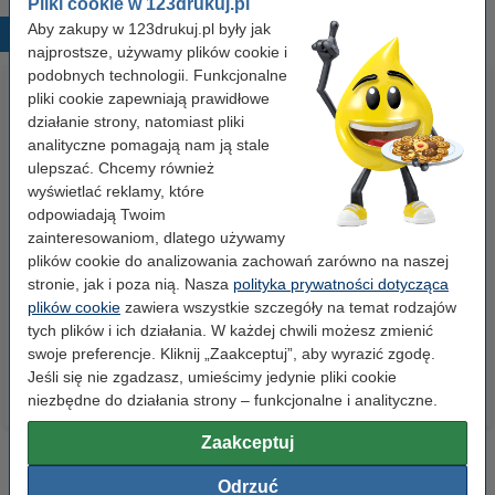
Pliki cookie w 123drukuj.pl
Aby zakupy w 123drukuj.pl były jak
Popularne produkty
najprostsze, używamy plików cookie i
podobnych technologii. Funkcjonalne
pliki cookie zapewniają prawidłowe
działanie strony, natomiast pliki
analityczne pomagają nam ją stale
ulepszać. Chcemy również
wyświetlać reklamy, które
odpowiadają Twoim
zainteresowaniom, dlatego używamy
Papier ksero A4 80 g/m2 (500
Papier ksero A4 80 g/m2 (2500
plików cookie do analizowania zachowań zarówno na naszej
szt.), 123drukuj
szt.), 123drukuj (5 ryz)
stronie, jak i poza nią. Nasza
polityka prywatności dotycząca
plików cookie
zawiera wszystkie szczegóły na temat rodzajów
23,00 zł
110,00 zł
z VAT
z VAT
tych plików i ich działania. W każdej chwili możesz zmienić
swoje preferencje. Kliknij „Zaakceptuj”, aby wyrazić zgodę.
Jeśli się nie zgadzasz, umieścimy jedynie pliki cookie
niezbędne do działania strony – funkcjonalne i analityczne.
Zaakceptuj
Odrzuć