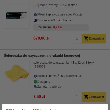
HP
toner
czarny
± 3.200 stron
Kliknij i sprawdź całą specyfikacje
Dostawa: 2-3 dni robocze
Za stronę
0,21 zł
679,00 zł
Zamawiam
Ściereczka do czyszczenia drukarki laserowej
ściereczka do czyszczenia
43 x 32 cm
żółty
999058
Kliknij i sprawdź całą specyfikacje
Dostępny
Zamów na wtorek
7,50 zł
Zamawiam