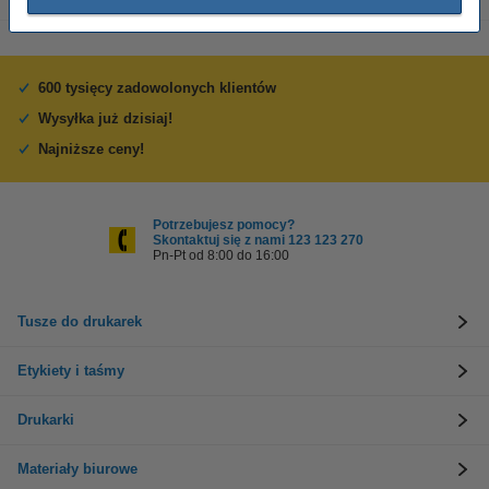
600 tysięcy zadowolonych klientów
Wysyłka już dzisiaj!
Najniższe ceny!
Potrzebujesz pomocy?
Skontaktuj się z nami 123 123 270
Pn-Pt od 8:00 do 16:00
Tusze do drukarek
Etykiety i taśmy
Drukarki
Materiały biurowe