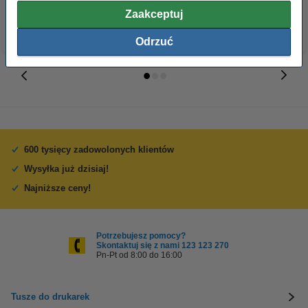
Zaakceptuj
Odrzuć
600 tysięcy zadowolonych klientów
Wysyłka już dzisiaj!
Najniższe ceny!
Potrzebujesz pomocy?
Skontaktuj się z nami 123 123 270
Pn-Pt od 8:00 do 16:00
Tusze do drukarek