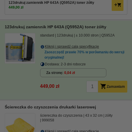
123drukuj zamiennik HP 643A (Q5952A) toner żółty
449,00 zł
123drukuj zamiennik HP 643A (Q5952A) toner żółty
standard
123drukuj
± 10.000 stron
Q5952A
Kliknij i sprawdź całą specyfikacje
Zaoszczędź prawie
70%
w porównaniu do wersji
oryginalnej!
Dostawa: 2-3 dni robocze
Za stronę
0,04 zł
449,00 zł
Zamawiam
Ściereczka do czyszczenia drukarki laserowej
ściereczka do czyszczenia
43 x 32 cm
żółty
999058
Kliknij i sprawdź całą specyfikacje