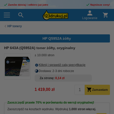
Zamów dzisiaj i odbierz już jutro
Najniższe ceny!
Logowanie
HP tonery
HP Q5952A żółty
HP 643A (Q5952A) toner żółty, oryginalny
± 10.000 stron
Kliknij i sprawdź całą specyfikacje
Dostawa: 2-3 dni robocze
Za stronę
0,14 zł
1 419,00 zł
Zamawiam
Zaoszczędź prawie
70%
w porównaniu do wersji oryginalnej!
Zaoszczędź na kosztach wydruku. Wydrukuj
1.000 stron więcej.