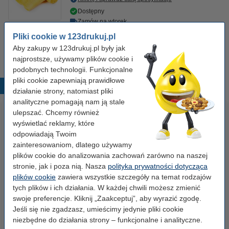
Dostępny
Zamów na wtorek
Pliki cookie w 123drukuj.pl
7,50 zł
Zamawiam
Aby zakupy w 123drukuj.pl były jak
najprostsze, używamy plików cookie i
podobnych technologii. Funkcjonalne
pliki cookie zapewniają prawidłowe
Popularne produkty
działanie strony, natomiast pliki
analityczne pomagają nam ją stale
ulepszać. Chcemy również
wyświetlać reklamy, które
odpowiadają Twoim
zainteresowaniom, dlatego używamy
plików cookie do analizowania zachowań zarówno na naszej
stronie, jak i poza nią. Nasza
polityka prywatności dotycząca
plików cookie
zawiera wszystkie szczegóły na temat rodzajów
Papier ksero A4 80 g/m2 (500
Papier ksero A4 80 g/m2 (2500
tych plików i ich działania. W każdej chwili możesz zmienić
szt.), 123drukuj
szt.), 123drukuj (5 ryz)
swoje preferencje. Kliknij „Zaakceptuj”, aby wyrazić zgodę.
Jeśli się nie zgadzasz, umieścimy jedynie pliki cookie
23,00 zł
110,00 zł
niezbędne do działania strony – funkcjonalne i analityczne.
z VAT
z VAT