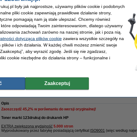
Zaoszczędź na kosztach wydruku.
kuj.pl były jak najprostsze, używamy plików cookie i podobnych
onalne pliki cookie zapewniają prawidłowe działanie strony,
123drukuj zamiennik HP 153X (W1530X) toner czarny, zwiększona
lityczne pomagają nam ją stale ulepszać. Chcemy również
pojemność
69,00 zł
, które odpowiadają Twoim zainteresowaniom, dlatego używamy
alizowania zachowań zarówno na naszej stronie, jak i poza nią.
watności dotycząca plików cookie
zawiera wszystkie szczegóły na
 plików i ich działania. W każdej chwili możesz zmienić swoje
Zamów na wtorek
 „Zaakceptuj”, aby wyrazić zgodę. Jeśli się nie zgadzasz,
liki cookie niezbędne do działania strony – funkcjonalne i
125,90 zł
02,36 zł bez VAT
arancja na tonery marki 123drukuj
Darmowa dostawa od 500 zł
Ponad 60
ć
Zaakceptuj
(W1530X) toner czarny, zwiększona pojemność
Opis
Zaoszczędź
45,2%
w porównaniu do wersji oryginalnej!
Toner marki 123drukuj do drukarek HP
EXTRA zwiększona wydajność
5.000 stron
Wyprodukowany przez fabrykę posiadającą certyfikat
ISO9001
(więc według najwy