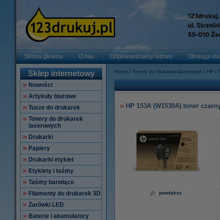
Strona główna
O nas
Odpowiedzialny biznes
Obsługa kli
Home
Tonery do drukarek laserowych
HP
Sklep internetowy
Nowości
Artykuły biurowe
HP 153A (W1530A) toner czarny
Tusze do drukarek
Tonery do drukarek
laserowych
Drukarki
Papiery
Drukarki etykiet
Etykiety i taśmy
Taśmy barwiące
Filamenty do drukarek 3D
powiększ
Żarówki LED
Baterie i akumulatory