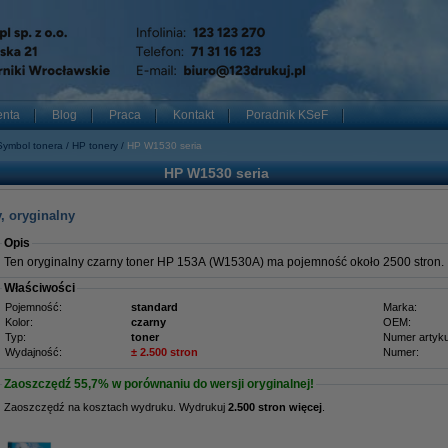
enta
Blog
Praca
Kontakt
Poradnik KSeF
Symbol tonera
HP tonery
HP W1530 seria
HP W1530 seria
, oryginalny
Opis
Ten oryginalny czarny toner HP 153A (W1530A) ma pojemność około 2500 stron.
Właściwości
Pojemność:
standard
Marka:
Kolor:
czarny
OEM:
Typ:
toner
Numer artyku
Wydajność:
± 2.500 stron
Numer:
Zaoszczędź
55,7%
w porównaniu do wersji oryginalnej!
Zaoszczędź na kosztach wydruku. Wydrukuj
2.500 stron więcej
.