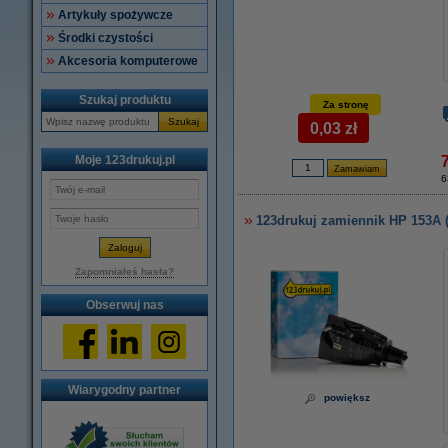
Artykuły spożywcze
Środki czystości
Akcesoria komputerowe
Szukaj produktu
Za stronę
Szukaj
0,03 zł
Moje 123drukuj.pl
7
6
123drukuj zamiennik HP 153A 
Zapomniałeś hasła?
Obserwuj nas
Wiarygodny partner
powiększ