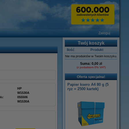
Zaloguj
Twój koszyk
Ilość
Produkt
Nie ma produktów w Twoim koszyku.
Suma:
0,00 zł
(z podatkiem 0% VAT)
Oferta specjalna!
Papier ksero A4 80 g (5
HP
ryz = 2500 kartek)
W1530A
łu:
055506
W1530A