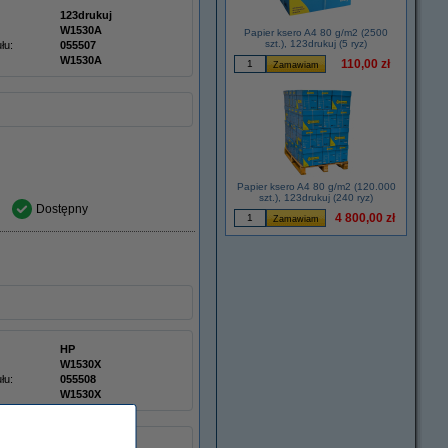
123drukuj
W1530A
Papier ksero A4 80 g/m2 (2500
szt.), 123drukuj (5 ryz)
łu:
055507
W1530A
110,00 zł
Papier ksero A4 80 g/m2 (120.000
szt.), 123drukuj (240 ryz)
Dostępny
4 800,00 zł
HP
W1530X
łu:
055508
W1530X