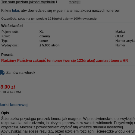
Ten sam poziom jakości wydruku
i ...........
taniej!!!
Kliknij
tutaj
, aby dowiedzieć się więcej na temat jakości naszych tonerów.
Oczywiście, także na ten produkt 123drukuj dajemy 100% gwarancję.
Właściwości
Pojemność:
XL
Marka:
Kolor:
czarny
OEM:
Typ:
toner
Numer artyku
Wydajność:
± 5.000 stron
Numer:
Porada
Radzimy Państwu zakupić ten toner (wersję 123drukuj) zamiast tonera HP.
Zamów na wtorek
9,00 zł
6,10 zł bez VAT
karki laserowej
Opis
Ściereczka przyciąga proszek tonera jak magnes. W przeciwieństwie do zwykłej ści
rozprowadza zabrudzenia, ta utrzymuje proszek w swoich włóknach. Przywierają 
cząsteczki. Możesz z powodzeniem czyścić nią wnętrze drukarki laserowej.
Aby uzyskać najlepsze rezultaty, przed użyciem rozciągnij ściereczkę w obu kieru