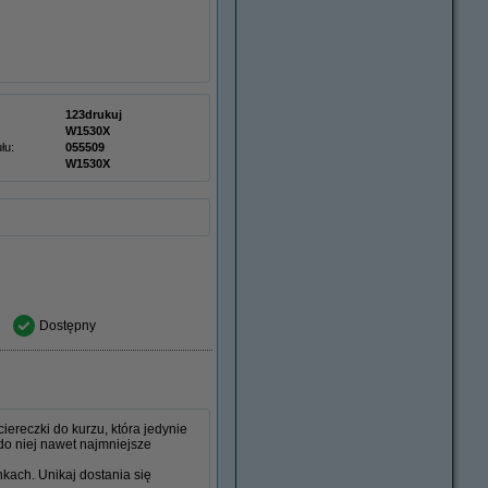
123drukuj
W1530X
łu:
055509
W1530X
Dostępny
ereczki do kurzu, która jedynie
do niej nawet najmniejsze
nkach. Unikaj dostania się