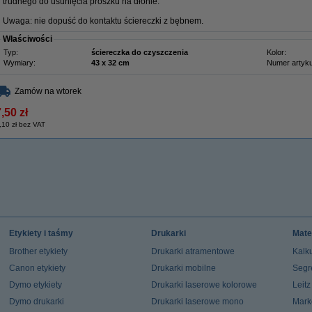
trudnego do usunięcia proszku na dłonie.
Uwaga: nie dopuść do kontaktu ściereczki z bębnem.
Właściwości
Typ:
ściereczka do czyszczenia
Kolor:
Wymiary:
43 x 32 cm
Numer artyku
Zamów na wtorek
,50 zł
,10 zł bez VAT
Etykiety i taśmy
Drukarki
Mate
Brother etykiety
Drukarki atramentowe
Kalku
Canon etykiety
Drukarki mobilne
Segr
Dymo etykiety
Drukarki laserowe kolorowe
Leit
Dymo drukarki
Drukarki laserowe mono
Mark