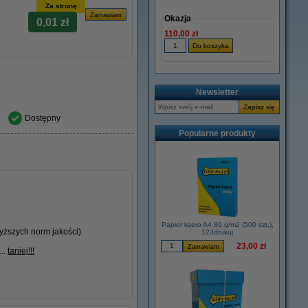
Za stronę
Okazja
0,01 zł
110,00 zł
Newsletter
Dostępny
Popularne produkty
Papier ksero A4 80 g/m2 (500 szt.),
ższych norm jakości).
123drukuj
23,00 zł
...
taniej!!!