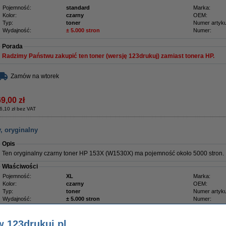
Pojemność:
standard
Marka:
Kolor:
czarny
OEM:
Typ:
toner
Numer artyku
Wydajność:
± 5.000 stron
Numer:
Porada
Radzimy Państwu zakupić ten toner (wersję 123drukuj) zamiast tonera HP.
Zamów na wtorek
9,00 zł
6,10 zł bez VAT
, oryginalny
Opis
Ten oryginalny czarny toner HP 153X (W1530X) ma pojemność około 5000 stron.
Właściwości
Pojemność:
XL
Marka:
Kolor:
czarny
OEM:
Typ:
toner
Numer artyku
Wydajność:
± 5.000 stron
Numer:
Zaoszczędź
45,2%
w porównaniu do wersji oryginalnej!
w 123drukuj.pl