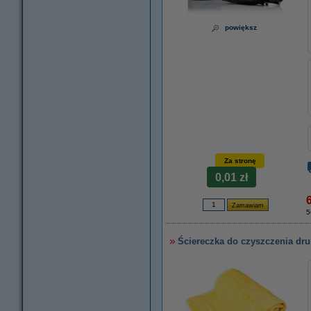
powiększ
Za stronę
0,01 zł
6
5
Ściereczka do czyszczenia dru