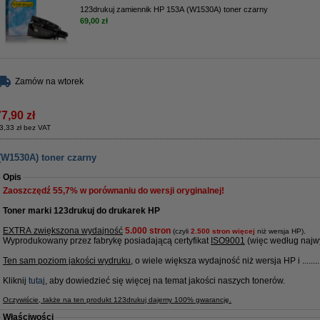
123drukuj zamiennik HP 153A (W1530A) toner czarny
69,00 zł
Zamów na wtorek
7,90 zł
3,33 zł bez VAT
(W1530A) toner czarny
Opis
Zaoszczędź
55,7%
w porównaniu do wersji oryginalnej!
Toner marki 123drukuj do drukarek HP
EXTRA zwiększona wydajność
5.000 stron
.
(czyli
2.500 stron więcej
niż wersja HP)
Wyprodukowany przez fabrykę posiadającą certyfikat
ISO9001
(więc według najwy
Ten sam poziom jakości wydruku
, o wiele większa wydajność niż wersja HP i ........
Kliknij
tutaj
, aby dowiedzieć się więcej na temat jakości naszych tonerów.
Oczywiście, także na ten produkt 123drukuj dajemy 100% gwarancję.
Właściwości