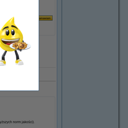
Za stronę
0,01 zł
Dostępny
0.000 klientów
ższych norm jakości).