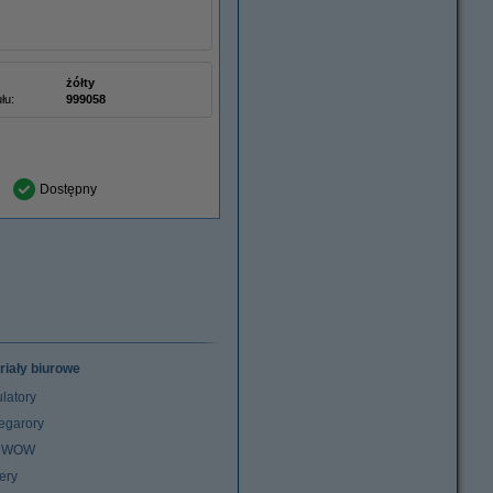
żółty
łu:
999058
Dostępny
riały biurowe
latory
egarory
z WOW
ery