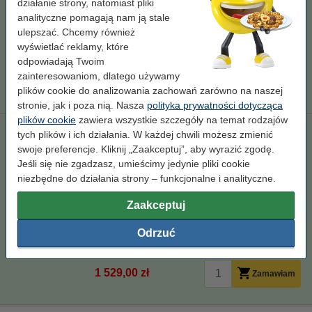
działanie strony, natomiast pliki
analityczne pomagają nam ją stale
399,00 zł
ulepszać. Chcemy również
Zamawiam
wyświetlać reklamy, które
odpowiadają Twoim
Porada
zainteresowaniom, dlatego używamy
Radzimy Państwu zakupić ten toner (wersję 123drukuj) zamiast
tonera HP.
plików cookie do analizowania zachowań zarówno na naszej
stronie, jak i poza nią. Nasza
polityka prywatności dotycząca
plików cookie
zawiera wszystkie szczegóły na temat rodzajów
123drukuj zamiennik zestaw promocyjny: HP 415X
tych plików i ich działania. W każdej chwili możesz zmienić
zwiększona pojemność, czarny + 3 kolory
swoje preferencje. Kliknij „Zaakceptuj”, aby wyrazić zgodę.
Jeśli się nie zgadzasz, umieścimy jedynie pliki cookie
XL
123drukuj
± 25.500 stron
132198
niezbędne do działania strony – funkcjonalne i analityczne.
Kliknij i sprawdź całą specyfikacje
Zaakceptuj
Dostępny
Zamów na wtorek
Odrzuć
Za stronę
0,06 zł
1 529,00 zł
Zamawiam