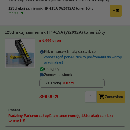
Zaoszczędź na kosztach wydruku. Wydrukuj
3.900 stron więcej
.
123drukuj zamiennik HP 415A (W2032A) toner żółty
399,00 zł
123drukuj zamiennik HP 415A (W2032A) toner żółty
± 6.000 stron
Kliknij i sprawdź całą specyfikacje
Zaoszczędź ponad
70%
w porównaniu do wersji
oryginalnej!
Dostępny
Zamów na wtorek
Za stronę
0,07 zł
399,00 zł
Zamawiam
Porada
Radzimy Państwu zakupić ten toner (wersję 123drukuj) zamiast
tonera HP.