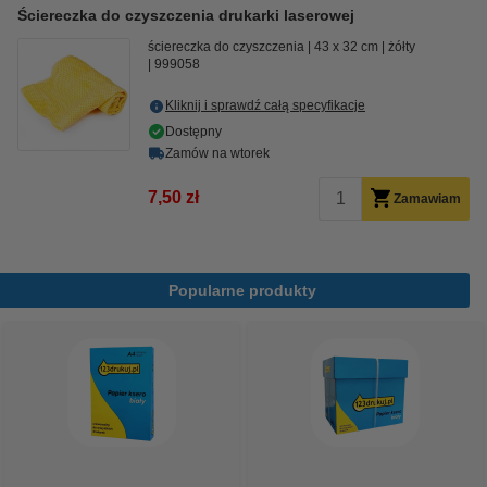
Ściereczka do czyszczenia drukarki laserowej
ściereczka do czyszczenia
43 x 32 cm
żółty
999058
Kliknij i sprawdź całą specyfikacje
Dostępny
Zamów na wtorek
7,50 zł
Zamawiam
Popularne produkty