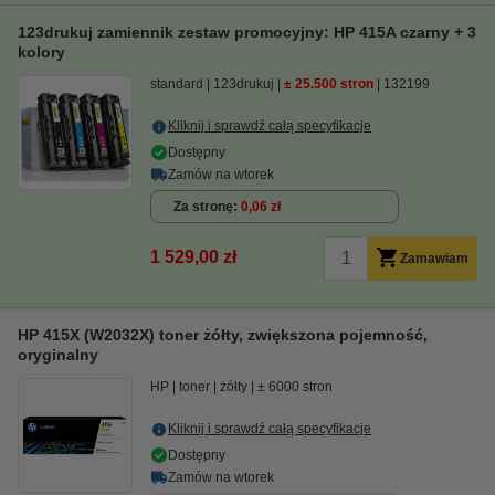
123drukuj zamiennik zestaw promocyjny: HP 415A czarny + 3
kolory
standard
123drukuj
± 25.500 stron
132199
Kliknij i sprawdź całą specyfikacje
Dostępny
Zamów na wtorek
Za stronę
0,06 zł
1 529,00 zł
Zamawiam
HP 415X (W2032X) toner żółty, zwiększona pojemność,
oryginalny
HP
toner
żółty
± 6000 stron
Kliknij i sprawdź całą specyfikacje
Dostępny
Zamów na wtorek