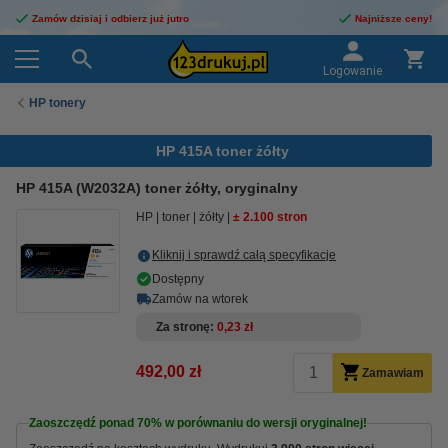
Zamów dzisiaj i odbierz już jutro
Najniższe ceny!
Logowanie
HP tonery
HP 415A toner żółty
HP 415A (W2032A) toner żółty, oryginalny
HP
toner
żółty
± 2.100 stron
Kliknij i sprawdź całą specyfikacje
Dostępny
Zamów na wtorek
Za stronę
0,23 zł
492,00 zł
Zamawiam
Zaoszczędź ponad
70%
w porównaniu do wersji oryginalnej!