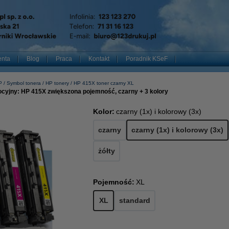
enta
Blog
Praca
Kontakt
Poradnik KSeF
P
Symbol tonera
HP tonery
HP 415X toner czarny XL
cyjny: HP 415X zwiększona pojemność, czarny + 3 kolory
Kolor:
czarny (1x) i kolorowy (3x)
czarny
czarny (1x) i kolorowy (3x)
żółty
Pojemność:
XL
XL
standard