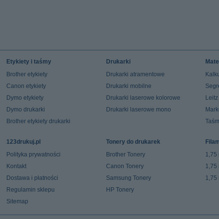
Etykiety i taśmy
Drukarki
Mate
Brother etykiety
Drukarki atramentowe
Kalku
Canon etykiety
Drukarki mobilne
Segr
Dymo etykiety
Drukarki laserowe kolorowe
Leit
Dymo drukarki
Drukarki laserowe mono
Mark
Brother etykiety drukarki
Taśm
123drukuj.pl
Tonery do drukarek
Fila
Polityka prywatności
Brother Tonery
1,75
Kontakt
Canon Tonery
1,75
Dostawa i płatności
Samsung Tonery
1,75
Regulamin sklepu
HP Tonery
Sitemap