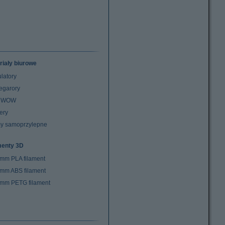
riały biurowe
latory
egarory
z WOW
ery
y samoprzylepne
menty 3D
 mm PLA filament
 mm ABS filament
 mm PETG filament