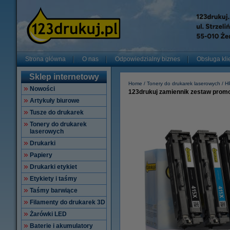
Strona główna
O nas
Odpowiedzialny biznes
Obsługa kli
Sklep internetowy
Home
Tonery do drukarek laserowych
H
Nowości
123drukuj zamiennik zestaw promo
Artykuły biurowe
Tusze do drukarek
Tonery do drukarek
laserowych
Drukarki
Papiery
Drukarki etykiet
Etykiety i taśmy
Taśmy barwiące
Filamenty do drukarek 3D
Żarówki LED
Baterie i akumulatory