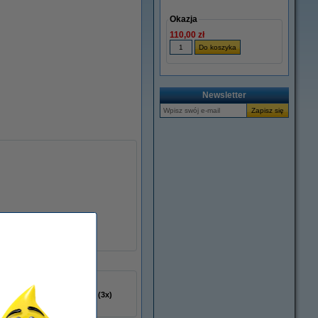
Okazja
110,00 zł
Newsletter
132198
czarny (1x) i kolorowy (3x)