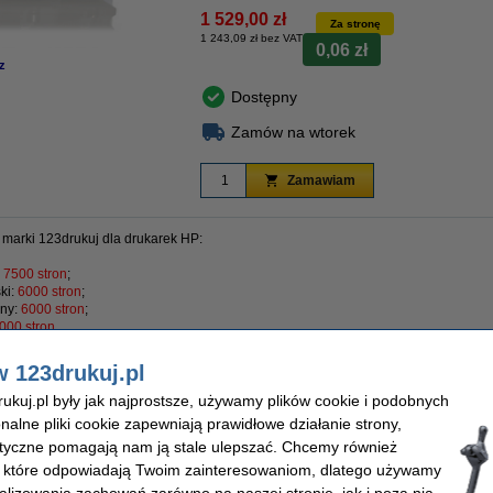
1 529,00 zł
Za stronę
1 243,09 zł bez VAT
0,06 zł
z
Dostępny
Zamów na wtorek
Zamawiam
marki 123drukuj dla drukarek HP:
:
7500 stron
;
ki:
6000 stron
;
ny:
6000 stron
;
000 stron
.
w 123drukuj.pl
kuj.pl były jak najprostsze, używamy plików cookie i podobnych
onalne pliki cookie zapewniają prawidłowe działanie strony,
Numer artykułu:
lityczne pomagają nam ją stale ulepszać. Chcemy również
ukuj
Kolor:
, które odpowiadają Twoim zainteresowaniom, dlatego używamy
500 stron