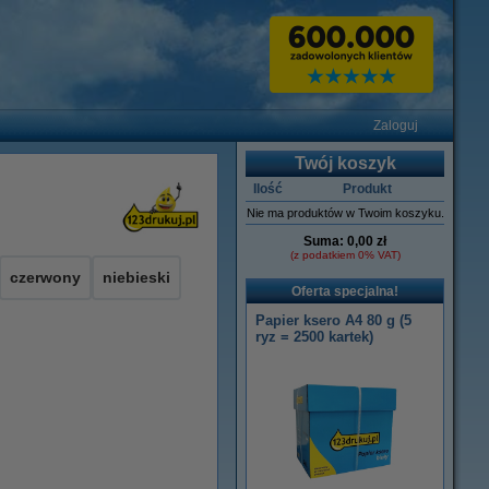
Zaloguj
Twój koszyk
Ilość
Produkt
Nie ma produktów w Twoim koszyku.
Suma:
0,00 zł
(z podatkiem 0% VAT)
czerwony
niebieski
Oferta specjalna!
Papier ksero A4 80 g (5
ryz = 2500 kartek)