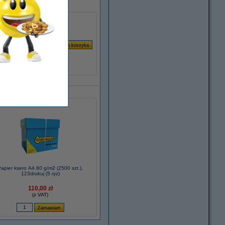
apier ksero A4 80 g/m2 (2500 szt.),
123drukuj (5 ryz)
110,00 zł
(z VAT)