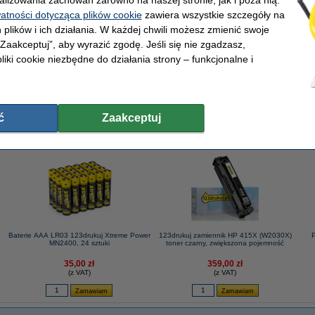
alizowania zachowań zarówno na naszej stronie, jak i poza nią.
watności dotycząca plików cookie
zawiera wszystkie szczegóły na
 plików i ich działania. W każdej chwili możesz zmienić swoje
 „Zaakceptuj”, aby wyrazić zgodę. Jeśli się nie zgadzasz,
 g/m2 (2500 szt.), 123drukuj (5 ryz)
liki cookie niezbędne do działania strony – funkcjonalne i
ć
Zaakceptuj
Baterie AAA LR03 123drukuj Xtreme Power
123drukuj zamiennik HP 415X (W2030X)
P
MN2400, 24 sztuki
toner czarny, zwiększona pojemność
35,00 zł
359,00 zł
(z VAT)
(z VAT)