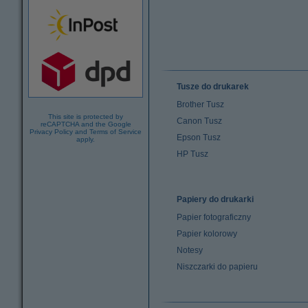
Tusze do drukarek
Brother Tusz
This site is protected by
Canon Tusz
reCAPTCHA and the Google
Privacy Policy
and
Terms of Service
Epson Tusz
apply.
HP Tusz
Papiery do drukarki
Papier fotograficzny
Papier kolorowy
Notesy
Niszczarki do papieru