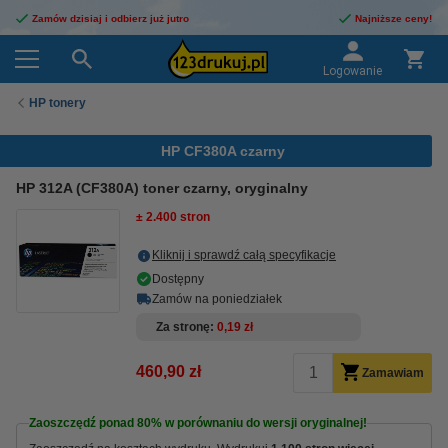
Zamów dzisiaj i odbierz już jutro
Najniższe ceny!
Logowanie
HP tonery
HP CF380A czarny
HP 312A (CF380A) toner czarny, oryginalny
± 2.400 stron
Kliknij i sprawdź całą specyfikacje
Dostępny
Zamów na poniedziałek
Za stronę
0,19 zł
460,90 zł
Zamawiam
Zaoszczędź ponad
80%
w porównaniu do wersji oryginalnej!