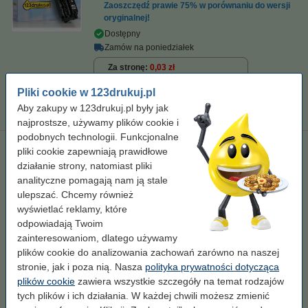
Zaoszczędź prawie
75%
w porównaniu do wersji
oryginalnej!
Dostępny
Zamów na poniedziałek
Za stronę
0,03 zł
Pliki cookie w 123drukuj.pl
149,00 zł
Zamawiam
Aby zakupy w 123drukuj.pl były jak
najprostsze, używamy plików cookie i
podobnych technologii. Funkcjonalne
123drukuj zamiennik zestaw promocyjny: HP 312 CF380X,
pliki cookie zapewniają prawidłowe
CF381A, CF382A, CF383A czarny + 3 kolory
działanie strony, natomiast pliki
analityczne pomagają nam ją stale
standard
czarny (1x) i kolorowy (3x)
ulepszać. Chcemy również
Kliknij i sprawdź całą specyfikacje
wyświetlać reklamy, które
Dostępny
odpowiadają Twoim
Zamów na poniedziałek
zainteresowaniom, dlatego używamy
plików cookie do analizowania zachowań zarówno na naszej
Za stronę
0,04 zł
stronie, jak i poza nią. Nasza
polityka prywatności dotycząca
plików cookie
zawiera wszystkie szczegóły na temat rodzajów
629,00 zł
Zamawiam
tych plików i ich działania. W każdej chwili możesz zmienić