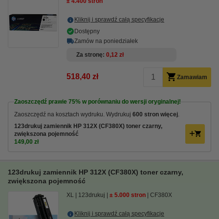
± 4.400 stron
Kliknij i sprawdź całą specyfikacje
Dostępny
Zamów na poniedziałek
Za stronę
0,12 zł
518,40 zł
Zamawiam
Zaoszczędź prawie
75%
w porównaniu do wersji oryginalnej!
Zaoszczędź na kosztach wydruku. Wydrukuj
600 stron więcej
.
123drukuj zamiennik HP 312X (CF380X) toner czarny,
zwiększona pojemność
149,00 zł
123drukuj zamiennik HP 312X (CF380X) toner czarny,
zwiększona pojemność
XL
123drukuj
± 5.000 stron
CF380X
Kliknij i sprawdź całą specyfikacje