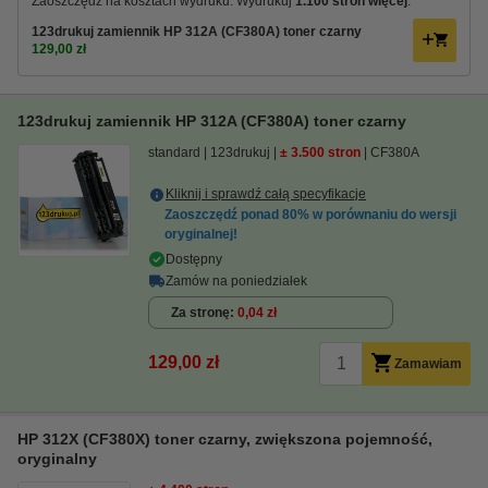
Zaoszczędź na kosztach wydruku. Wydrukuj
1.100 stron więcej
.
123drukuj zamiennik HP 312A (CF380A) toner czarny
129,00 zł
123drukuj zamiennik HP 312A (CF380A) toner czarny
standard
123drukuj
± 3.500 stron
CF380A
Kliknij i sprawdź całą specyfikacje
Zaoszczędź ponad
80%
w porównaniu do wersji
oryginalnej!
Dostępny
Zamów na poniedziałek
Za stronę
0,04 zł
129,00 zł
Zamawiam
HP 312X (CF380X) toner czarny, zwiększona pojemność,
oryginalny