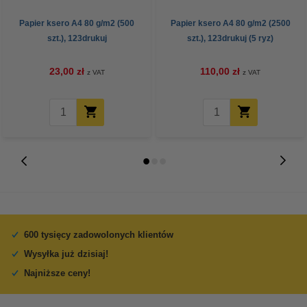
Papier ksero A4 80 g/m2 (500
Papier ksero A4 80 g/m2 (2500
szt.), 123drukuj
szt.), 123drukuj (5 ryz)
23,00 zł
110,00 zł
z VAT
z VAT
600 tysięcy zadowolonych klientów
Wysyłka już dzisiaj!
Najniższe ceny!