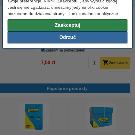
swoje preferencje. Kliknij „Zaakceptuj”, aby wyrazić zgodę.
Jeśli się nie zgadzasz, umieścimy jedynie pliki cookie
Ściereczka do czyszczenia drukarki laserowej
niezbędne do działania strony – funkcjonalne i analityczne.
ściereczka do czyszczenia
43 x 32 cm
żółty
Zaakceptuj
999058
Odrzuć
Kliknij i sprawdź całą specyfikacje
Dostępny
Zamów na poniedziałek
7,50 zł
Zamawiam
Popularne produkty