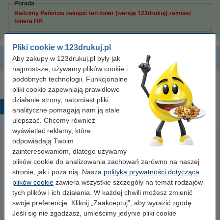
Porada
Radzimy Państwu zakupić ten toner (wersję 123drukuj) zamiast
tonera HP.
Pliki cookie w 123drukuj.pl
Aby zakupy w 123drukuj.pl były jak
CF283XD
najprostsze, używamy plików cookie i
podobnych technologii. Funkcjonalne
pliki cookie zapewniają prawidłowe
działanie strony, natomiast pliki
Popularne produkty
analityczne pomagają nam ją stale
ulepszać. Chcemy również
wyświetlać reklamy, które
odpowiadają Twoim
zainteresowaniom, dlatego używamy
plików cookie do analizowania zachowań zarówno na naszej
stronie, jak i poza nią. Nasza
polityka prywatności dotycząca
plików cookie
zawiera wszystkie szczegóły na temat rodzajów
tych plików i ich działania. W każdej chwili możesz zmienić
Etykiety wysyłkowe A6 (105 x
Pojemnik na dokumenty (5
swoje preferencje. Kliknij „Zaakceptuj”, aby wyrazić zgodę.
148 mm), 100 etykiet, 123drukuj
szuflad), 123drukuj
Jeśli się nie zgadzasz, umieścimy jedynie pliki cookie