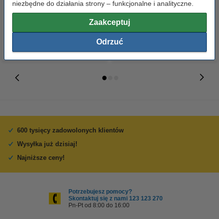
niezbędne do działania strony – funkcjonalne i analityczne.
14,90 zł
99,00 zł
z VAT
z VAT
Zaakceptuj
Odrzuć
600 tysięcy zadowolonych klientów
Wysyłka już dzisiaj!
Najniższe ceny!
Potrzebujesz pomocy?
Skontaktuj się z nami 123 123 270
Pn-Pt od 8:00 do 16:00