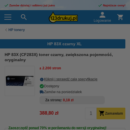
Zamów dzisiaj i odbierz już jutro
Najniższe ceny!
Logowanie
HP tonery
HP 83X czarny XL
HP 83X (CF283X) toner czarny, zwiększona pojemność,
oryginalny
± 2.200 stron
Kliknij i sprawdź całą specyfikacje
Dostępny
Zamów na poniedziałek
Za stronę
0,18 zł
388,80 zł
Zamawiam
Zaoszczędź ponad
70%
w porównaniu do wersji oryginalnej!