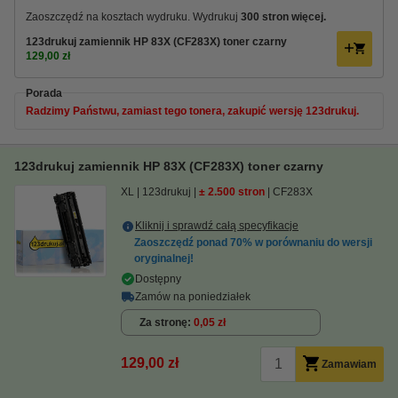
Zaoszczędź na kosztach wydruku. Wydrukuj
300 stron więcej.
123drukuj zamiennik HP 83X (CF283X) toner czarny
129,00 zł
Porada
Radzimy Państwu, zamiast tego tonera, zakupić wersję 123drukuj.
123drukuj zamiennik HP 83X (CF283X) toner czarny
XL
123drukuj
± 2.500 stron
CF283X
Kliknij i sprawdź całą specyfikacje
Zaoszczędź ponad
70%
w porównaniu do wersji
oryginalnej!
Dostępny
Zamów na poniedziałek
Za stronę
0,05 zł
129,00 zł
Zamawiam