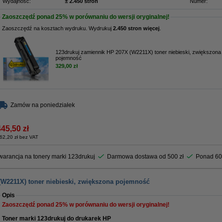
Wydajność:
± 2.450 stron
Numer:
Zaoszczędź ponad
25%
w porównaniu do wersji oryginalnej!
Zaoszczędź na kosztach wydruku. Wydrukuj
2.450 stron więcej
.
123drukuj zamiennik HP 207X (W2211X) toner niebieski, zwiększona
pojemność
329,00 zł
Zamów na poniedziałek
445,50 zł
62,20 zł bez VAT
arancja na tonery marki 123drukuj
Darmowa dostawa od 500 zł
Ponad 60
(W2211X) toner niebieski, zwiększona pojemność
Opis
Zaoszczędź ponad
25%
w porównaniu do wersji oryginalnej!
Toner marki 123drukuj do drukarek HP