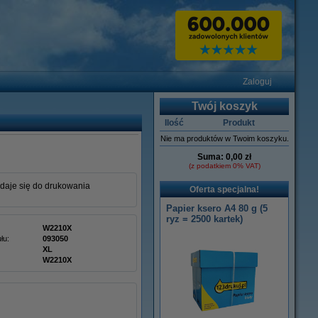
Zaloguj
Twój koszyk
Ilość
Produkt
Nie ma produktów w Twoim koszyku.
Suma:
0,00 zł
(z podatkiem 0% VAT)
daje się do drukowania
Oferta specjalna!
Papier ksero A4 80 g (5
ryz = 2500 kartek)
W2210X
łu:
093050
XL
W2210X