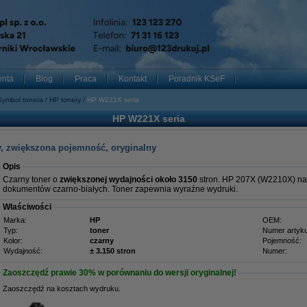
enta
Blog
Praca
Kontakt
Poradnik KSeF
Symbol tonera
HP tonery
HP W221X seria
HP W221X seria
y, zwiększona pojemność, oryginalny
Opis
Czarny toner o
zwiększonej wydajności około 3150
stron. HP 207X (W2210X) na
dokumentów czarno-białych. Toner zapewnia wyraźne wydruki.
Właściwości
Marka:
HP
OEM:
Typ:
toner
Numer artyku
Kolor:
czarny
Pojemność:
Wydajność:
± 3.150 stron
Numer:
Zaoszczędź prawie
30%
w porównaniu do wersji oryginalnej!
Zaoszczędź na kosztach wydruku.