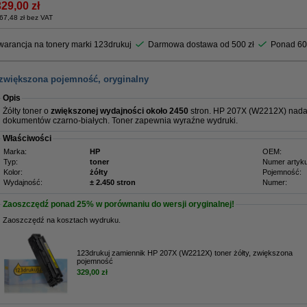
329,00 zł
67,48 zł bez VAT
arancja na tonery marki 123drukuj
Darmowa dostawa od 500 zł
Ponad 60
 zwiększona pojemność, oryginalny
Opis
Żółty toner o
zwiększonej wydajności około 2450
stron. HP 207X (W2212X) nada
dokumentów czarno-białych. Toner zapewnia wyraźne wydruki.
Właściwości
Marka:
HP
OEM:
Typ:
toner
Numer artyku
Kolor:
żółty
Pojemność:
Wydajność:
± 2.450 stron
Numer:
Zaoszczędź ponad
25%
w porównaniu do wersji oryginalnej!
Zaoszczędź na kosztach wydruku.
123drukuj zamiennik HP 207X (W2212X) toner żółty, zwiększona
pojemność
329,00 zł