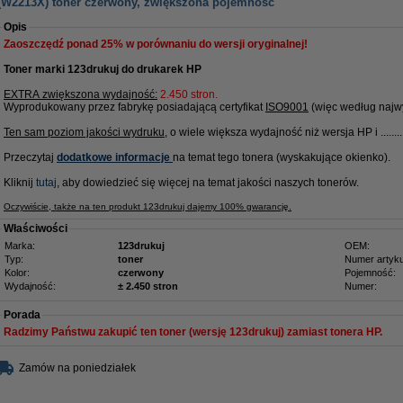
(W2213X) toner czerwony, zwiększona pojemność
Opis
Zaoszczędź ponad
25%
w porównaniu do wersji oryginalnej!
Toner marki 123drukuj do drukarek HP
EXTRA zwiększona wydajność:
2.450 stron.
Wyprodukowany przez fabrykę posiadającą certyfikat
ISO9001
(więc według najwy
Ten sam poziom jakości wydruku
, o wiele większa wydajność niż wersja HP i ........
Przeczytaj
dodatkowe informacje
na
temat tego tonera (wyskakujące okienko).
Kliknij
tutaj
, aby dowiedzieć się więcej na temat jakości naszych tonerów.
Oczywiście, także na ten produkt 123drukuj dajemy 100% gwarancję.
Właściwości
Marka:
123drukuj
OEM:
Typ:
toner
Numer artyku
Kolor:
czerwony
Pojemność:
Wydajność:
± 2.450 stron
Numer:
Porada
Radzimy Państwu zakupić ten toner (wersję 123drukuj) zamiast tonera HP.
Zamów na poniedziałek