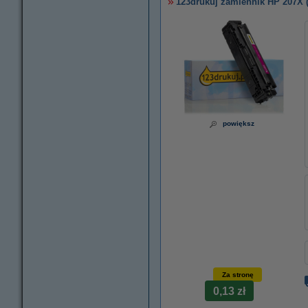
123drukuj zamiennik HP 207X 
powiększ
Za stronę
0,13 zł