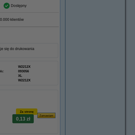
Dostępny
0.000 klientów
je się do drukowania
W2212X
łu:
093056
XL
W2212X
Za stronę
0,13 zł