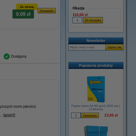
Za stronę
Okazja
0,09 zł
110,00 zł
Newsletter
Dostępny
Popularne produkty
Papier ksero A4 80 g/m2 (500 szt.),
ższych norm jakości).
123drukuj
...
taniej!!!
23,00 zł