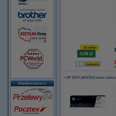
Za stronę
0,09 zł
2
HP 207X (W2211X) toner niebie
Współpracujemy z: