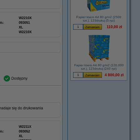
Papier ksero A4 80 g/m2 (2500
W2210X
szt.), 123drukuj (5 ryz)
łu:
093051
110,00 zł
XL
W2210X
Papier ksero A4 80 g/m2 (120.000
szt.), 123drukuj (240 ryz)
4 800,00 zł
Dostępny
nadaje się do drukowania
W2211X
łu:
093052
XL