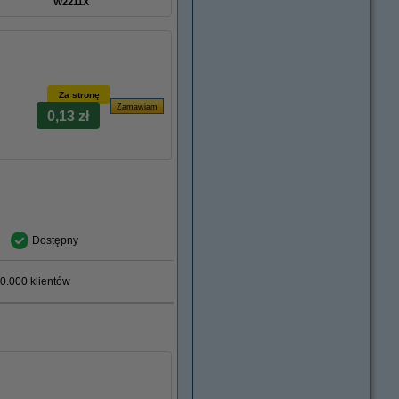
W2211X
Za stronę
0,13 zł
Dostępny
0.000 klientów