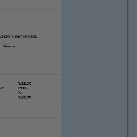
ższych norm jakości).
...
taniej!!!
W2213X
łu:
093055
XL
W2213X