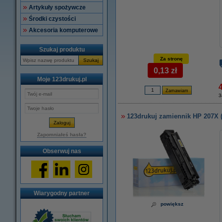
Artykuły spożywcze
Środki czystości
Akcesoria komputerowe
Szukaj produktu
Za stronę
Szukaj
0,13 zł
Moje 123drukuj.pl
3
123drukuj zamiennik HP 207X 
Zapomniałeś hasła?
Obserwuj nas
Wiarygodny partner
powiększ