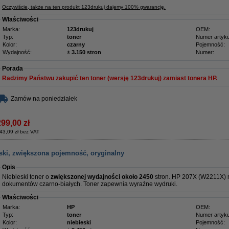
Oczywiście, także na ten produkt 123drukuj dajemy 100% gwarancję.
Właściwości
Marka:
123drukuj
OEM:
Typ:
toner
Numer artyku
Kolor:
czarny
Pojemność:
Wydajność:
± 3.150 stron
Numer:
Porada
Radzimy Państwu zakupić ten toner (wersję 123drukuj) zamiast tonera HP.
Zamów na poniedziałek
299,00 zł
43,09 zł bez VAT
ski, zwiększona pojemność, oryginalny
Opis
Niebieski toner o
zwiększonej wydajności około 2450
stron. HP 207X (W2211X) 
dokumentów czarno-białych. Toner zapewnia wyraźne wydruki.
Właściwości
Marka:
HP
OEM:
Typ:
toner
Numer artyku
Kolor:
niebieski
Pojemność: