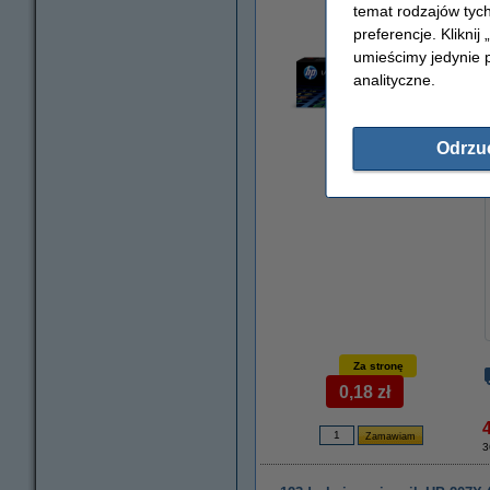
temat rodzajów tych
preferencje. Kliknij
umieścimy jedynie p
analityczne.
Odrzu
powiększ
Za stronę
0,18 zł
3