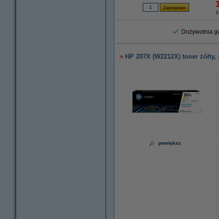
2
Dożywotnia gw
HP 207X (W2212X) toner żółty,
powiększ