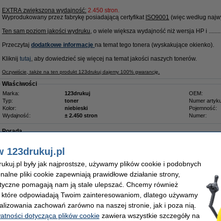
EXTRA zwiększona wydajność:
2.450 stron.
Wyprodukowany przez fabrykę posiadającą certyfikat
ISO9001
(więc według najwy
Ten sam poziom jakości wydruku
, o wiele większa wydajność niż wersja HP i ........
Przeczytaj
dodatkowe informacje
na
temat tego tonera (wyskakujące okienko).
Kliknij
tutaj
, aby dowiedzieć się więcej na temat jakości naszych tonerów.
Oczywiście, także na ten produkt 123drukuj dajemy 100% gwarancję.
Właściwości
Marka:
123drukuj
OEM:
Typ:
toner
Numer artyku
Kolor:
niebieski
Pojemność:
Wydajność:
± 2.450 stron
Numer:
Porada
Radzimy Państwu zakupić ten toner (wersję 123drukuj) zamiast tonera HP.
w 123drukuj.pl
Zamów na poniedziałek
kuj.pl były jak najprostsze, używamy plików cookie i podobnych
onalne pliki cookie zapewniają prawidłowe działanie strony,
329,00 zł
lityczne pomagają nam ją stale ulepszać. Chcemy również
67,48 zł bez VAT
, które odpowiadają Twoim zainteresowaniom, dlatego używamy
alizowania zachowań zarówno na naszej stronie, jak i poza nią.
ony, zwiększona pojemność, oryginalny
watności dotycząca plików cookie
zawiera wszystkie szczegóły na