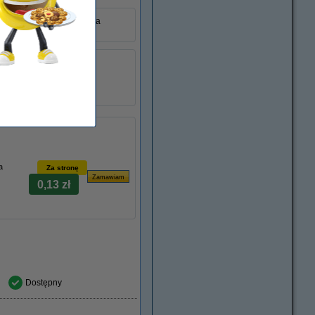
 nadaje się do drukowania
W2213X
łu:
093054
XL
W2213X
a
Za stronę
0,13 zł
Dostępny