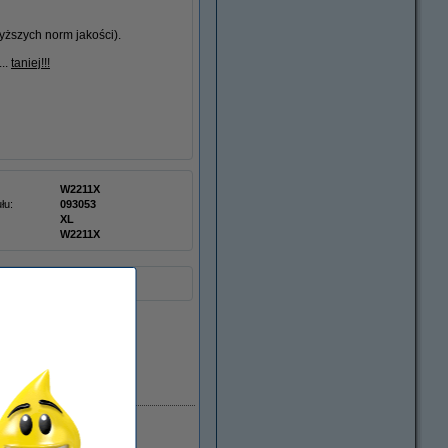
ższych norm jakości).
...
taniej!!!
W2211X
łu:
093053
XL
W2211X
Dostępny