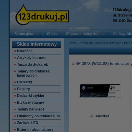
Strona główna
O nas
Odpowiedzialny biznes
Obsługa kli
Home
Tonery do drukarek laserowych
HP
Sklep internetowy
Nowości
Artykuły biurowe
HP 207X (W2210X) toner czarn
Tusze do drukarek
Tonery do drukarek
laserowych
Drukarki
Papiery
Drukarki etykiet
Etykiety i taśmy
Taśmy barwiące
Filamenty do drukarek 3D
powiększ
Żarówki LED
Baterie i akumulatory