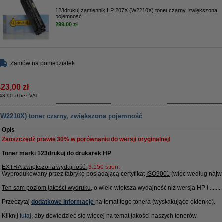
123drukuj zamiennik HP 207X (W2210X) toner czarny, zwiększona
pojemność
299,00 zł
Zamów na poniedziałek
423,00 zł
43,90 zł bez VAT
(W2210X) toner czarny, zwiększona pojemność
Opis
Zaoszczędź prawie
30%
w porównaniu do wersji oryginalnej!
Toner marki 123drukuj do drukarek HP
EXTRA zwiększona wydajność:
3.150 stron.
Wyprodukowany przez fabrykę posiadającą certyfikat
ISO9001
(więc według najwy
Ten sam poziom jakości wydruku
, o wiele większa wydajność niż wersja HP i ........
Przeczytaj
dodatkowe informacje
na
temat tego tonera (wyskakujące okienko).
Kliknij
tutaj
, aby dowiedzieć się więcej na temat jakości naszych tonerów.