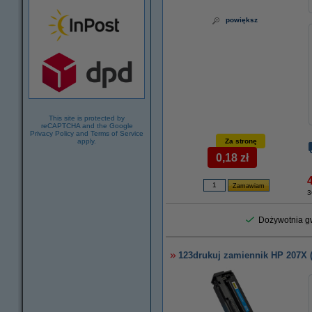
powiększ
This site is protected by
reCAPTCHA and the Google
Privacy Policy
and
Terms of Service
apply.
Za stronę
0,18 zł
3
Dożywotnia gw
123drukuj zamiennik HP 207X 