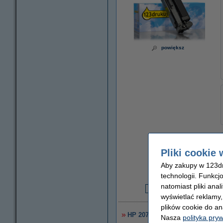
powiększ
Pliki cookie 
Za stronę
Aby zakupy w 123dru
0,13 zł
technologii. Funkcj
natomiast pliki ana
2
wyświetlać reklamy
plików cookie do an
HP 207X (W2213X) toner czerw
Nasza
polityka pry