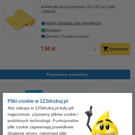
ściereczka do czyszczenia
43 x 32 cm
żółty
999058
Kliknij i sprawdź całą specyfikacje
Dostępny
Zamów z Pocztex na jutro!
7,50 zł
Zamawiam
Popularne produkty
Pliki cookie w 123drukuj.pl
Aby zakupy w 123drukuj.pl były jak
najprostsze, używamy plików cookie i
podobnych technologii. Funkcjonalne
pliki cookie zapewniają prawidłowe
Papier ksero A4 80 g/m2 (500
Papier ksero A4 80 g/m2 (2500
działanie strony, natomiast pliki