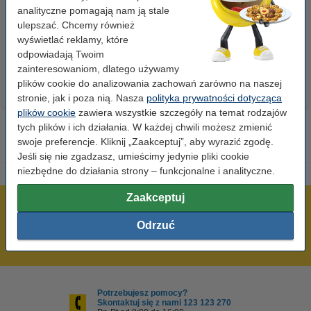
szt.), 123drukuj
szt.), 123drukuj (5 ryz)
analityczne pomagają nam ją stale
ulepszać. Chcemy również
wyświetlać reklamy, które
23,00 zł
110,00 zł
z VAT
z VAT
odpowiadają Twoim
zainteresowaniom, dlatego używamy
plików cookie do analizowania zachowań zarówno na naszej
stronie, jak i poza nią. Nasza
polityka prywatności dotycząca
plików cookie
zawiera wszystkie szczegóły na temat rodzajów
tych plików i ich działania. W każdej chwili możesz zmienić
swoje preferencje. Kliknij „Zaakceptuj”, aby wyrazić zgodę.
Jeśli się nie zgadzasz, umieścimy jedynie pliki cookie
niezbędne do działania strony – funkcjonalne i analityczne.
Zaakceptuj
600 tysięcy zadowolonych klientów
Odrzuć
Wysyłka już dzisiaj!
Najniższe ceny!
Potrzebujesz pomocy?
Skontaktuj się z nami 123 123 270