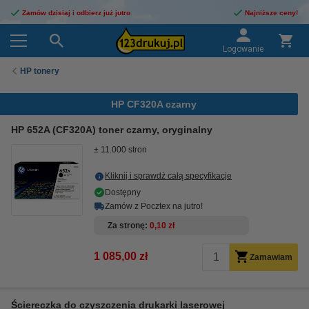
Zamów dzisiaj i odbierz już jutro
Najniższe ceny!
Logowanie
HP tonery
HP CF320A czarny
HP 652A (CF320A) toner czarny, oryginalny
± 11.000 stron
Kliknij i sprawdź całą specyfikacje
Dostępny
Zamów z Pocztex na jutro!
Za stronę
0,10 zł
1 085,00 zł
Zamawiam
Ściereczka do czyszczenia drukarki laserowej