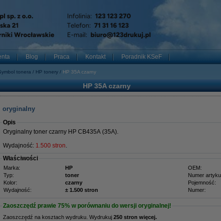
enta
Blog
Praca
Kontakt
Poradnik KSeF
Symbol tonera
HP tonery
HP 35A czarny
HP 35A czarny
 oryginalny
Opis
Oryginalny toner czarny HP CB435A (35A).
Wydajność:
1.500 stron
.
Właściwości
Marka:
HP
OEM:
Typ:
toner
Numer artyku
Kolor:
czarny
Pojemność:
Wydajność:
± 1.500 stron
Numer:
Zaoszczędź prawie
75%
w porównaniu do wersji oryginalnej!
Zaoszczędź na kosztach wydruku. Wydrukuj
250 stron więcej.