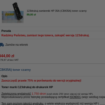
123drukuj zamiennik HP 35A (CB435A) toner czarny
89,00 zł
Porada
Radzimy Państwu, zamiast tego tonera, zakupić wersję 123drukuj.
Zamów na wtorek
344,00 zł
79,67 zł bez VAT
CB435A) toner czarny
Opis
Zaoszczędź prawie
75%
w porównaniu do wersji oryginalnej!
Toner marki 123drukuj do drukarek HP
Zwiększona wydajność
1.750 stron
.
(czyli około 250 stron więcej niż wersja HP)
Wyprodukowany przez fabrykę posiadającą certyfikat
ISO9001
(więc według najw
Ten sam poziom jakości wydruku
, o wiele większa wydajność niż wersja HP i ........