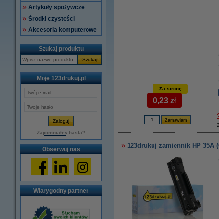
Artykuły spożywcze
Środki czystości
Akcesoria komputerowe
Szukaj produktu
Szukaj
Moje 123drukuj.pl
Za stronę
0,23 zł
2
Zapomniałeś hasła?
123drukuj zamiennik HP 35A (
Obserwuj nas
Wiarygodny partner