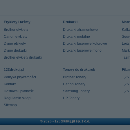
Etykiety i taśmy
Drukarki
Mate
Brother etykiety
Drukarki atramentowe
Kalku
Canon etykiety
Drukarki mobilne
Segr
Dymo etykiety
Drukarki laserowe kolorowe
Leit
Dymo drukarki
Drukarki laserowe mono
Mark
Brother etykiety drukarki
Taśm
123drukuj.pl
Tonery do drukarek
Fila
Polityka prywatności
Brother Tonery
1,75
Kontakt
Canon Tonery
1,75
Dostawa i płatności
Samsung Tonery
1,75
Regulamin sklepu
HP Tonery
Sitemap
© 2026 - 123drukuj.pl sp. z o.o.