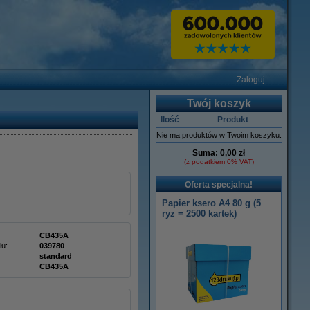
Zaloguj
Twój koszyk
Ilość
Produkt
Nie ma produktów w Twoim koszyku.
Suma:
0,00 zł
(z podatkiem 0% VAT)
Oferta specjalna!
Papier ksero A4 80 g (5
ryz = 2500 kartek)
CB435A
łu:
039780
standard
CB435A