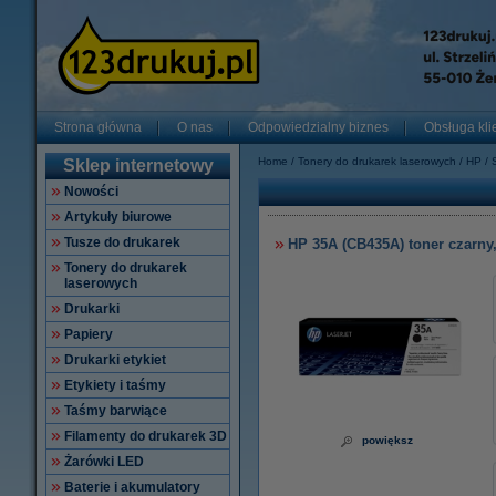
Strona główna
O nas
Odpowiedzialny biznes
Obsługa kli
Home
Tonery do drukarek laserowych
HP
Sklep internetowy
Nowości
Artykuły biurowe
Tusze do drukarek
HP 35A (CB435A) toner czarny,
Tonery do drukarek
laserowych
Drukarki
Papiery
Drukarki etykiet
Etykiety i taśmy
Taśmy barwiące
Filamenty do drukarek 3D
powiększ
Żarówki LED
Baterie i akumulatory