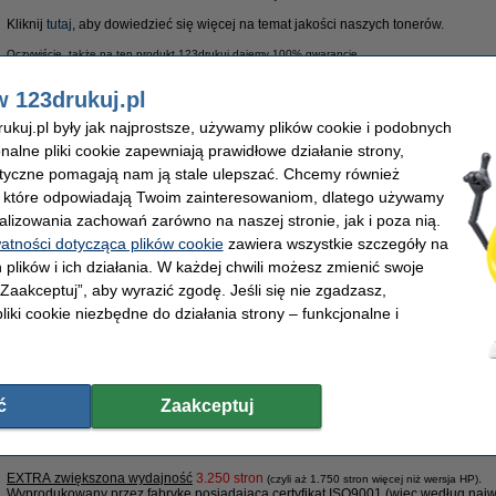
Kliknij
tutaj
, aby dowiedzieć się więcej na temat jakości naszych tonerów.
Oczywiście, także na ten produkt 123drukuj dajemy 100% gwarancję.
Właściwości
w 123drukuj.pl
Marka:
123drukuj
OEM:
Typ:
toner
Numer artyku
kuj.pl były jak najprostsze, używamy plików cookie i podobnych
Kolor:
czarny
Pojemność:
onalne pliki cookie zapewniają prawidłowe działanie strony,
Wydajność:
± 1.500 stron
Numer:
lityczne pomagają nam ją stale ulepszać. Chcemy również
Porada
, które odpowiadają Twoim zainteresowaniom, dlatego używamy
Radzimy Państwu zakupić ten toner (wersję 123drukuj) zamiast tonera HP.
alizowania zachowań zarówno na naszej stronie, jak i poza nią.
watności dotycząca plików cookie
zawiera wszystkie szczegóły na
Zamów na wtorek
 plików i ich działania. W każdej chwili możesz zmienić swoje
 „Zaakceptuj”, aby wyrazić zgodę. Jeśli się nie zgadzasz,
89,00 zł
liki cookie niezbędne do działania strony – funkcjonalne i
2,36 zł bez VAT
XL (CB435A) toner czarny, zwiększona pojemność
*najlepszy wybór*
Opis
ć
Zaakceptuj
Zaoszczędź
84%
w porównaniu do wersji oryginalnej!
Toner marki 123drukuj do drukarek HP
EXTRA zwiększona wydajność
3.250 stron
.
(czyli aż 1.750 stron więcej niż wersja HP)
Wyprodukowany przez fabrykę posiadającą certyfikat
ISO9001
(więc według najw