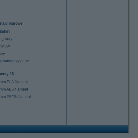
riały biurowe
latory
egarory
z WOW
ery
y samoprzylepne
menty 3D
 mm PLA filament
 mm ABS filament
 mm PETG filament