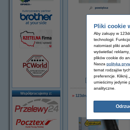
powiększ
Pliki cookie 
Aby zakupy w 123dru
technologii. Funkcj
natomiast pliki ana
wyświetlać reklamy
plików cookie do an
Za stronę
Nasza
polityka pry
0,06 zł
temat rodzajów tych
preferencje. Kliknij
umieścimy jedynie p
7
analityczne.
Współpracujemy z:
123drukuj zamiennik HP 35A 
Odrzu