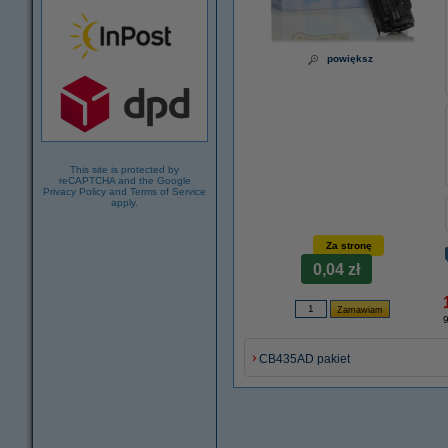
powiększ
This site is protected by
reCAPTCHA and the Google
Privacy Policy
and
Terms of Service
apply.
Za stronę
0,04 zł
9
CB435AD pakiet