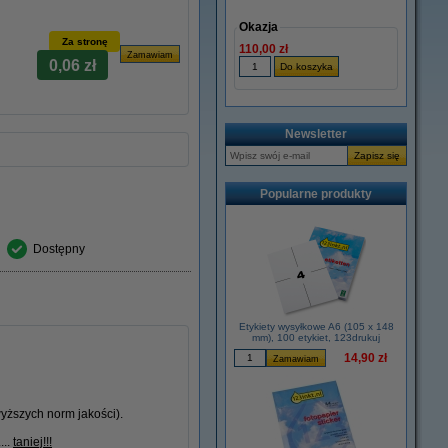
Okazja
Za stronę
110,00 zł
0,06 zł
Newsletter
Popularne produkty
Dostępny
Etykiety wysyłkowe A6 (105 x 148
mm), 100 etykiet, 123drukuj
14,90 zł
yższych norm jakości).
...
taniej!!!