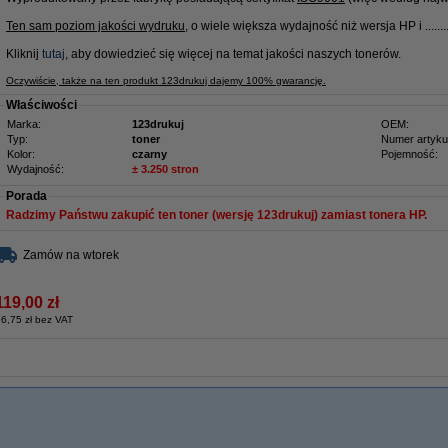
Ten sam poziom jakości wydruku
, o wiele większa wydajność niż wersja HP i ........
Kliknij
tutaj
, aby dowiedzieć się więcej na temat jakości naszych tonerów.
Oczywiście, także na ten produkt 123drukuj dajemy 100% gwarancję.
Właściwości
Marka:
123drukuj
OEM:
Typ:
toner
Numer artyku
Kolor:
czarny
Pojemność:
Wydajność:
± 3.250 stron
Porada
Radzimy Państwu zakupić ten toner (wersję 123drukuj) zamiast tonera HP.
Zamów na wtorek
119,00 zł
6,75 zł bez VAT