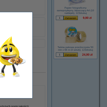
Papier fotograficzny
samoprzylepny, błyszczący A4 (10
naklejek), 123drukuj
9,90 zł
-
łu:
039781
standard
CB435A
Taśma pakowa przeźroczysta 50
mm x 66 m (3 sztuki), 123drukuj
24,90 zł
Dostępny
yższych norm jakości).