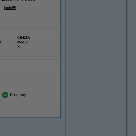
...
taniej!!!
CB435A
łu:
055136
XL
Dostępny