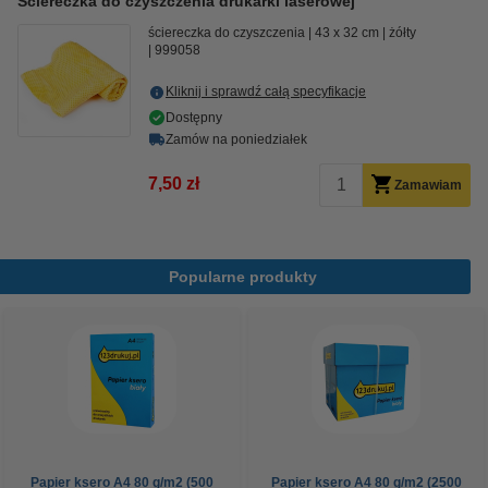
Ściereczka do czyszczenia drukarki laserowej
ściereczka do czyszczenia
43 x 32 cm
żółty
999058
Kliknij i sprawdź całą specyfikacje
Dostępny
Zamów na poniedziałek
7,50 zł
Zamawiam
Popularne produkty
Papier ksero A4 80 g/m2 (500
Papier ksero A4 80 g/m2 (2500