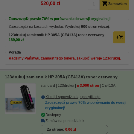
520,00 zł
Zamawiam
Zaoszczędź prawie
70%
w porównaniu do wersji oryginalnej!
Zaoszczędź na kosztach wydruku. Wydrukuj
900 stron więcej
.
123drukuj zamiennik HP 305A (CE413A) toner czerwony
189,00 zł
Porada
Radzimy Państwu, zamiast tego tonera, zakupić wersję 123drukuj.
123drukuj zamiennik HP 305A (CE413A) toner czerwony
standard
123drukuj
± 3.000 stron
CE413A
Kliknij i sprawdź całą specyfikacje
Zaoszczędź prawie
70%
w porównaniu do wersji
oryginalnej!
Dostępny
Zamów na poniedziałek
Za stronę
0,06 zł