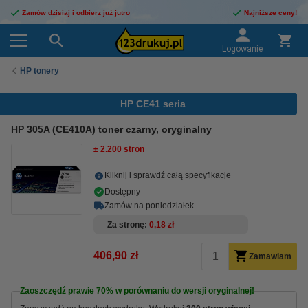
Zamów dzisiaj i odbierz już jutro
Najniższe ceny!
Logowanie
HP tonery
HP CE41 seria
HP 305A (CE410A) toner czarny, oryginalny
± 2.200 stron
Kliknij i sprawdź całą specyfikacje
Dostępny
Zamów na poniedziałek
Za stronę
0,18 zł
406,90 zł
Zamawiam
Zaoszczędź prawie
70%
w porównaniu do wersji oryginalnej!