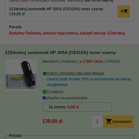
Zaoszczędź na kosztach wydruku. Wydrukuj
300 stron więcej
.
123drukuj zamiennik HP 305A (CE410A) toner czarny
139,00 zł
Porada
Radzimy Państwu, zamiast tego tonera, zakupić wersję 123drukuj.
123drukuj zamiennik HP 305A (CE410A) toner czarny
standard
123drukuj
± 2.500 stron
CE410A
Kliknij i sprawdź całą specyfikacje
Zaoszczędź prawie
70%
w porównaniu do wersji
oryginalnej!
Dostępny
Zamów na poniedziałek
Za stronę
0,06 zł
139,00 zł
Zamawiam
Porada