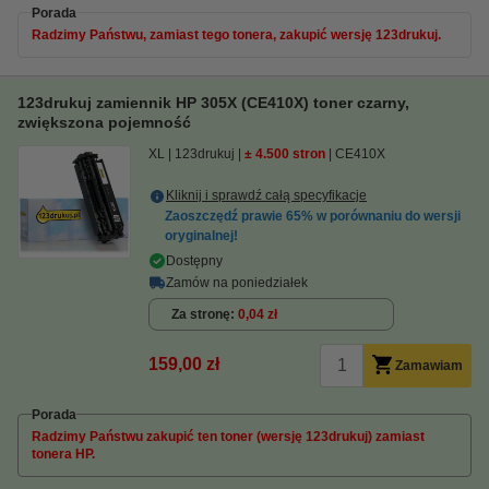
Porada
Radzimy Państwu, zamiast tego tonera, zakupić wersję 123drukuj.
123drukuj zamiennik HP 305X (CE410X) toner czarny,
zwiększona pojemność
XL
123drukuj
± 4.500 stron
CE410X
Kliknij i sprawdź całą specyfikacje
Zaoszczędź prawie
65%
w porównaniu do wersji
oryginalnej!
Dostępny
Zamów na poniedziałek
Za stronę
0,04 zł
159,00 zł
Zamawiam
Porada
Radzimy Państwu zakupić ten toner (wersję 123drukuj) zamiast
tonera HP.