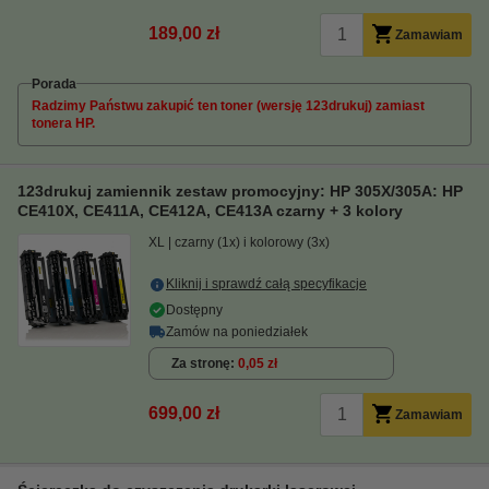
189,00 zł
Zamawiam
Porada
Radzimy Państwu zakupić ten toner (wersję 123drukuj) zamiast
tonera HP.
123drukuj zamiennik zestaw promocyjny: HP 305X/305A: HP
CE410X, CE411A, CE412A, CE413A czarny + 3 kolory
XL
czarny (1x) i kolorowy (3x)
Kliknij i sprawdź całą specyfikacje
Dostępny
Zamów na poniedziałek
Za stronę
0,05 zł
699,00 zł
Zamawiam