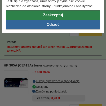
Jeśli się nie zgadzasz, umieścimy jedynie pliki cookie
oryginalnej!
niezbędne do działania strony – funkcjonalne i analityczne.
Dostępny
Zamów na poniedziałek
Zaakceptuj
Za stronę
0,06 zł
Odrzuć
189,00 zł
Zamawiam
Porada
Radzimy Państwu zakupić ten toner (wersję 123drukuj) zamiast
tonera HP.
HP 305A (CE413A) toner czerwony, oryginalny
± 2.600 stron
Kliknij i sprawdź całą specyfikacje
Dostępny
Zamów na poniedziałek
Za stronę
0,20 zł