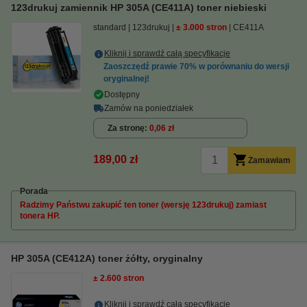
123drukuj zamiennik HP 305A (CE411A) toner niebieski
standard
123drukuj
± 3.000 stron
CE411A
Kliknij i sprawdź całą specyfikacje
Zaoszczędź prawie
70%
w porównaniu do wersji
oryginalnej!
Dostępny
Zamów na poniedziałek
Za stronę
0,06 zł
189,00 zł
Zamawiam
Porada
Radzimy Państwu zakupić ten toner (wersję 123drukuj) zamiast
tonera HP.
HP 305A (CE412A) toner żółty, oryginalny
± 2.600 stron
Kliknij i sprawdź całą specyfikacje