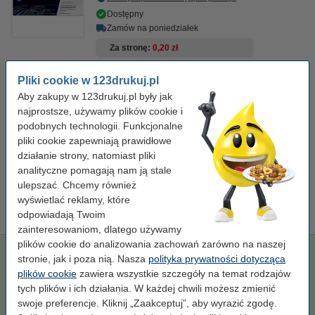
Dostępny
Zamów na poniedziałek
Za stronę
0,20 zł
520,00 zł
Pliki cookie w 123drukuj.pl
Zamawiam
Aby zakupy w 123drukuj.pl były jak
najprostsze, używamy plików cookie i
Zaoszczędź prawie
70%
w porównaniu do wersji oryginalnej!
podobnych technologii. Funkcjonalne
Zaoszczędź na kosztach wydruku. Wydrukuj
900 stron więcej
.
pliki cookie zapewniają prawidłowe
123drukuj zamiennik HP 305A (CE412A) toner żółty
działanie strony, natomiast pliki
189,00 zł
analityczne pomagają nam ją stale
ulepszać. Chcemy również
Porada
wyświetlać reklamy, które
Radzimy Państwu, zamiast tego tonera, zakupić wersję 123drukuj.
odpowiadają Twoim
zainteresowaniom, dlatego używamy
plików cookie do analizowania zachowań zarówno na naszej
123drukuj zamiennik HP 305A (CE412A) toner żółty
stronie, jak i poza nią. Nasza
polityka prywatności dotycząca
standard
123drukuj
± 3.000 stron
CE412A
plików cookie
zawiera wszystkie szczegóły na temat rodzajów
tych plików i ich działania. W każdej chwili możesz zmienić
Kliknij i sprawdź całą specyfikacje
swoje preferencje. Kliknij „Zaakceptuj”, aby wyrazić zgodę.
Zaoszczędź prawie
70%
w porównaniu do wersji