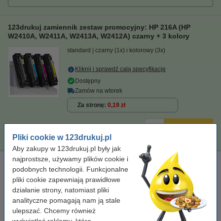
123drukuj zamiennik zestaw promocyjny: HP 216A (HP
W2410A, W2411A, W2413A, W2412A) czarny + 3 kolory
standard
czarny (1x) i kolorowy (3x)
Kliknij i sprawdź całą specyfikacje
Dostępny
Zamów na wtorek
Za stronę
0,19 zł
669,00 zł
Zamawiam
Pliki cookie w 123drukuj.pl
Aby zakupy w 123drukuj.pl były jak
najprostsze, używamy plików cookie i
Ściereczka do czyszczenia drukarki laserowej
podobnych technologii. Funkcjonalne
ściereczka do czyszczenia
43 x 32 cm
żółty
pliki cookie zapewniają prawidłowe
999058
działanie strony, natomiast pliki
analityczne pomagają nam ją stale
Kliknij i sprawdź całą specyfikacje
ulepszać. Chcemy również
Dostępny