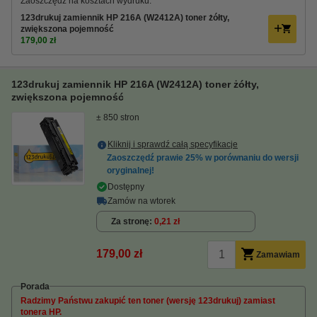
Zaoszczędź na kosztach wydruku.
123drukuj zamiennik HP 216A (W2412A) toner żółty,
zwiększona pojemność
179,00 zł
123drukuj zamiennik HP 216A (W2412A) toner żółty,
zwiększona pojemność
± 850 stron
Kliknij i sprawdź całą specyfikacje
Zaoszczędź prawie
25%
w porównaniu do wersji
oryginalnej!
Dostępny
Zamów na wtorek
Za stronę
0,21 zł
179,00 zł
Zamawiam
Porada
Radzimy Państwu zakupić ten toner (wersję 123drukuj) zamiast
tonera HP.