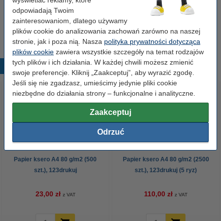
wyświetlać reklamy, które
Zamów na wtorek
odpowiadają Twoim
zainteresowaniom, dlatego używamy
7,50 zł
Zamawiam
plików cookie do analizowania zachowań zarówno na naszej
stronie, jak i poza nią. Nasza
polityka prywatności dotycząca
plików cookie
zawiera wszystkie szczegóły na temat rodzajów
tych plików i ich działania. W każdej chwili możesz zmienić
Popularne produkty
swoje preferencje. Kliknij „Zaakceptuj”, aby wyrazić zgodę.
Jeśli się nie zgadzasz, umieścimy jedynie pliki cookie
niezbędne do działania strony – funkcjonalne i analityczne.
Zaakceptuj
Odrzuć
Papier ksero A4 80 g/m2 (500
Papier ksero A4 80 g/m2 (2500
szt.), 123drukuj
szt.), 123drukuj (5 ryz)
23,00 zł
110,00 zł
z VAT
z VAT