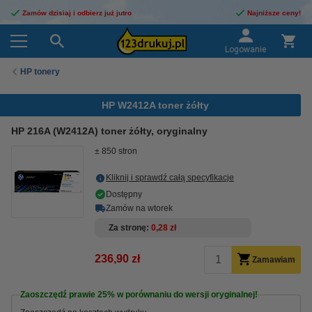
Zamów dzisiaj i odbierz już jutro
Najniższe ceny!
Logowanie
HP tonery
HP W2412A toner żółty
HP 216A (W2412A) toner żółty, oryginalny
± 850 stron
Kliknij i sprawdź całą specyfikacje
Dostępny
Zamów na wtorek
Za stronę
0,28 zł
236,90 zł
Zamawiam
Zaoszczędź prawie
25%
w porównaniu do wersji oryginalnej!