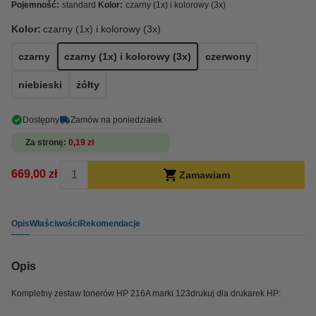
Pojemność:
standard
Kolor:
czarny (1x) i kolorowy (3x)
Kolor:
czarny (1x) i kolorowy (3x)
czarny
czarny (1x) i kolorowy (3x)
czerwony
niebieski
żółty
Dostępny
Zamów na poniedziałek
Za stronę
0,19 zł
669,00 zł
Zamawiam
Opis
Właściwości
Rekomendacje
Opis
Kompletny zestaw tonerów HP 216A marki 123drukuj dla drukarek HP: