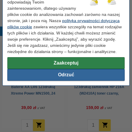
(5 ryz)
odpowiadają Twoim
110,00 zł
zainteresowaniom, dlatego używamy
plików cookie do analizowania zachowań zarówno na naszej
stronie, jak i poza nią. Nasza
polityka prywatności dotycząca
plików cookie
zawiera wszystkie szczegóły na temat rodzajów
Popularne produkty
tych plików i ich działania. W każdej chwili możesz zmienić
swoje preferencje. Kliknij „Zaakceptuj”, aby wyrazić zgodę.
Jeśli się nie zgadzasz, umieścimy jedynie pliki cookie
niezbędne do działania strony – funkcjonalne i analityczne.
Zaakceptuj
Odrzuć
Baterie AA LR6 123drukuj
123drukuj zamiennik HP 216A
Xtreme Power MN1500, 24
(W2410A) toner czarny,
sztuki
zwiększona pojemność
39,00 zł
159,00 zł
z VAT
z VAT