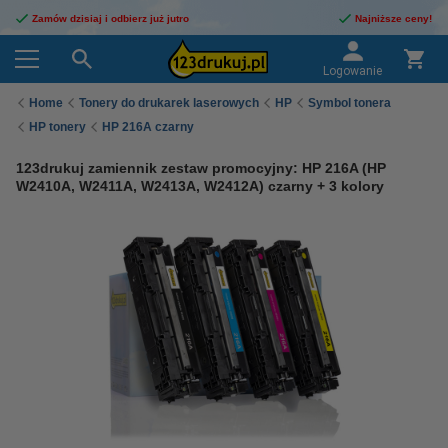
Zamów dzisiaj i odbierz już jutro
Najniższe ceny!
Logowanie
Home
Tonery do drukarek laserowych
HP
Symbol tonera
HP tonery
HP 216A czarny
123drukuj zamiennik zestaw promocyjny: HP 216A (HP
W2410A, W2411A, W2413A, W2412A) czarny + 3 kolory