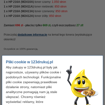
1 x HP 216A (W2410A)
toner czarny:
1.050 stron
1 x HP 216A (W2411A)
toner niebieski:
850 stron
1 x HP 216A (W2413A)
toner czerwony:
850
stron
1 x HP 216A (W2412A)
toner żółty:
850
stron
Zamiast
696 zł
- płacisz tylko
669 zł
, czyli oszczędzasz
27 zł!
Przeczytaj
dodatkowe informacje
na temat tego tonera (wyskakujące
okienko)!
Oczywiście ze 100% gwarancją.
Właściwości
Pliki cookie w 123drukuj.pl
Aby zakupy w 123drukuj.pl były jak
najprostsze, używamy plików cookie i
Pojemność:
standard
podobnych technologii. Funkcjonalne
Kolor:
czarny (1x) i kolorowy (3x)
pliki cookie zapewniają prawidłowe
działanie strony, natomiast pliki
analityczne pomagają nam ją stale
Wskazówka: zamów papier
ulepszać. Chcemy również
wyświetlać reklamy, które
Papier ksero A4 80 g/m2 (2500 szt.), 123drukuj