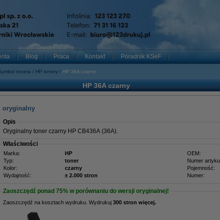
enta
Blog
Praca
Kontakt
Poradnik KSeF
Symbol tonera
HP tonery
HP 36A czarny
HP 36A czarny
 oryginalny
Opis
Oryginalny toner czarny HP CB436A (36A).
Właściwości
Marka:
HP
OEM:
Typ:
toner
Numer artyku
Kolor:
czarny
Pojemność:
Wydajność:
± 2.000 stron
Numer:
Zaoszczędź ponad
75%
w porównaniu do wersji oryginalnej!
Zaoszczędź na kosztach wydruku. Wydrukuj
300 stron więcej.