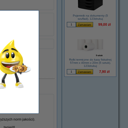
Pojemnik na dokumenty (5
łu:
039783
szuflad), 123drukuj
standard
99,00 zł
CB436A
Rolki termiczne do kasy fiskalnej
57mm x 40mm x 20m (5 sztuk),
123drukuj
7,90 zł
Dostępny
yższych norm jakości).
...
taniej!!!