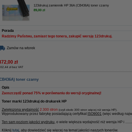
123drukuj zamiennik HP 36A (CB436A) toner czarny
89,00 zł
Porada
Radzimy Państwu, zamiast tego tonera, zakupić wersję 123drukuj.
Zamów na wtorek
372,00 zł
02,44 zł bez VAT
CB436A) toner czarny
Opis
Zaoszczędź ponad
75%
w porównaniu do wersji oryginalnej!
Toner marki 123drukuj do drukarek HP
Zwiększona wydajność
2.300 stron
.
(czyli około 300 stron więcej niż wersja HP)
Wyprodukowany przez fabrykę posiadającą certyfikat
ISO9001
(więc według najw
Ten sam poziom jakości wydruku
, o wiele większa wydajność niż wersja HP i ........
Kliknij
tutaj
, aby dowiedzieć się więcej na temat jakości naszych tonerów.