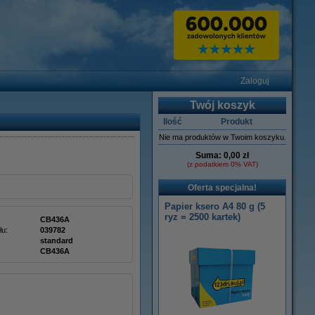
Zaloguj
Twój koszyk
Ilość
Produkt
Nie ma produktów w Twoim koszyku.
Suma:
0,00 zł
(z podatkiem 0% VAT)
Oferta specjalna!
Papier ksero A4 80 g (5
ryz = 2500 kartek)
CB436A
łu:
039782
standard
CB436A