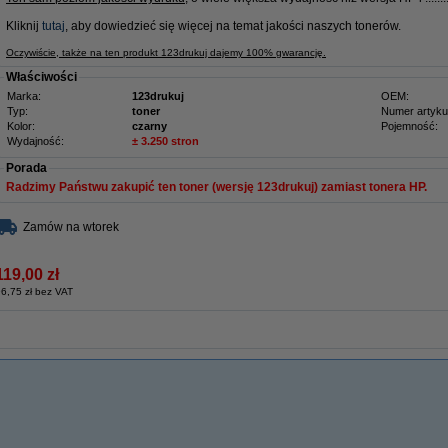
Kliknij
tutaj
, aby dowiedzieć się więcej na temat jakości naszych tonerów.
Oczywiście, także na ten produkt 123drukuj dajemy 100% gwarancję.
Właściwości
Marka:
123drukuj
OEM:
Typ:
toner
Numer artyku
Kolor:
czarny
Pojemność:
Wydajność:
± 3.250 stron
Porada
Radzimy Państwu zakupić ten toner (wersję 123drukuj) zamiast tonera HP.
Zamów na wtorek
119,00 zł
6,75 zł bez VAT