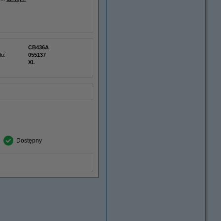
CB436A
łu:
055137
XL
Dostępny