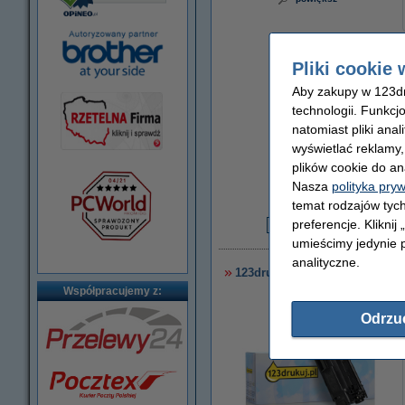
Pliki cookie 
Aby zakupy w 123dru
technologii. Funkcj
natomiast pliki ana
wyświetlać reklamy
plików cookie do an
Za stronę
Nasza
polityka pry
0,04 zł
temat rodzajów tych
preferencje. Kliknij
7
umieścimy jedynie p
analityczne.
123drukuj zamiennik HP 36A 
Współpracujemy z:
Odrzu