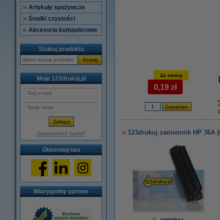
Artykuły spożywcze
Środki czystości
Akcesoria komputerowe
Szukaj produktu
Szukaj
Za stronę
Moje 123drukuj.pl
0,19 zł
3
123drukuj zamiennik HP 36A (
Zapomniałeś hasła?
Obserwuj nas
Wiarygodny partner
powiększ