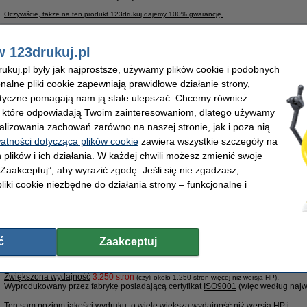
Oczywiście, także na ten produkt 123drukuj dajemy 100% gwarancję.
Właściwości
Marka:
123drukuj
Numer artyku
w 123drukuj.pl
Typ:
toner
Pojemność:
Kolor:
czarny
Numer:
kuj.pl były jak najprostsze, używamy plików cookie i podobnych
Wydajność:
± 2.000 stron
onalne pliki cookie zapewniają prawidłowe działanie strony,
Porada
lityczne pomagają nam ją stale ulepszać. Chcemy również
Radzimy Państwu zakupić ten toner (wersję 123drukuj) zamiast tonera HP.
, które odpowiadają Twoim zainteresowaniom, dlatego używamy
alizowania zachowań zarówno na naszej stronie, jak i poza nią.
Zamów na wtorek
watności dotycząca plików cookie
zawiera wszystkie szczegóły na
 plików i ich działania. W każdej chwili możesz zmienić swoje
89,00 zł
 „Zaakceptuj”, aby wyrazić zgodę. Jeśli się nie zgadzasz,
2,36 zł bez VAT
liki cookie niezbędne do działania strony – funkcjonalne i
XL (CB436A) toner czarny, zwiększona pojemność
*najlepszy wybór*
Opis
Zaoszczędź ponad
80%
w porównaniu do wersji oryginalnej!
ć
Zaakceptuj
Toner marki 123drukuj do drukarek HP
Zwiększona wydajność
3.250 stron
.
(czyli około 1.250 stron więcej niż wersja HP)
Wyprodukowany przez fabrykę posiadającą certyfikat
ISO9001
(więc według najw
Ten sam poziom jakości wydruku
, o wiele większa wydajność niż wersja HP i ........