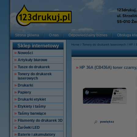
Strona główna
O nas
Odpowiedzialny biznes
Obsługa kli
Home
Tonery do drukarek laserowych
HP
Sklep internetowy
Nowości
Artykuły biurowe
Tusze do drukarek
HP 36A (CB436A) toner czarny,
Tonery do drukarek
laserowych
Drukarki
Papiery
Drukarki etykiet
Etykiety i taśmy
Taśmy barwiące
Filamenty do drukarek 3D
powiększ
Żarówki LED
Baterie i akumulatory