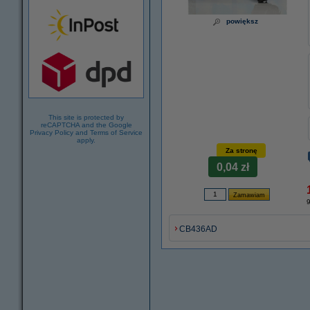
powiększ
This site is protected by
reCAPTCHA and the Google
Privacy Policy
and
Terms of Service
apply.
Za stronę
0,04 zł
9
CB436AD