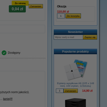
Za stronę
Okazja
0,04 zł
110,00 zł
Newsletter
Popularne produkty
Dostępny
Etykiety wysyłkowe A6 (105 x 148
mm), 100 etykiet, 123drukuj
14,90 zł
yższych norm jakości).
...
taniej!!!