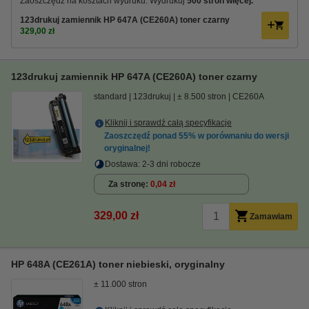
Zaoszczędź na kosztach wydruku. Wydrukuj
500 stron więcej.
123drukuj zamiennik HP 647A (CE260A) toner czarny
329,00 zł
123drukuj zamiennik HP 647A (CE260A) toner czarny
standard
123drukuj
± 8.500 stron
CE260A
Kliknij i sprawdź całą specyfikacje
Zaoszczędź ponad
55%
w porównaniu do wersji
oryginalnej!
Dostawa: 2-3 dni robocze
Za stronę
0,04 zł
329,00 zł
Zamawiam
HP 648A (CE261A) toner niebieski, oryginalny
± 11.000 stron