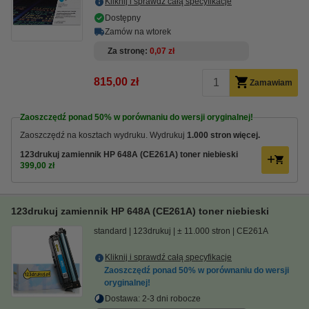
Kliknij i sprawdź całą specyfikacje
Dostępny
Zamów na wtorek
Za stronę
0,07 zł
815,00 zł
Zamawiam
Zaoszczędź ponad
50%
w porównaniu do wersji oryginalnej!
Zaoszczędź na kosztach wydruku. Wydrukuj
1.000 stron więcej.
123drukuj zamiennik HP 648A (CE261A) toner niebieski
399,00 zł
123drukuj zamiennik HP 648A (CE261A) toner niebieski
standard
123drukuj
± 11.000 stron
CE261A
Kliknij i sprawdź całą specyfikacje
Zaoszczędź ponad
50%
w porównaniu do wersji
oryginalnej!
Dostawa: 2-3 dni robocze