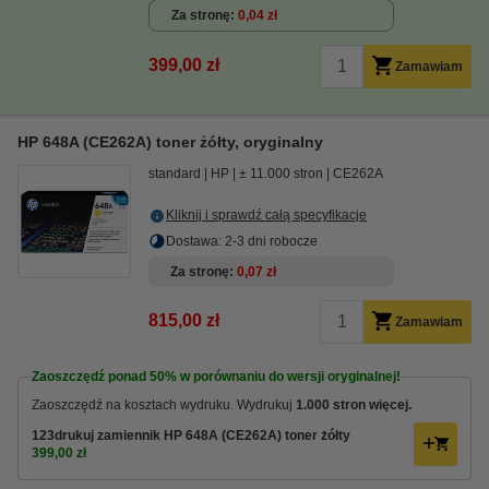
Za stronę
0,04 zł
399,00 zł
Zamawiam
HP 648A (CE262A) toner żółty, oryginalny
standard
HP
± 11.000 stron
CE262A
Kliknij i sprawdź całą specyfikacje
Dostawa: 2-3 dni robocze
Za stronę
0,07 zł
815,00 zł
Zamawiam
Zaoszczędź ponad
50%
w porównaniu do wersji oryginalnej!
Zaoszczędź na kosztach wydruku. Wydrukuj
1.000 stron więcej.
123drukuj zamiennik HP 648A (CE262A) toner żółty
399,00 zł