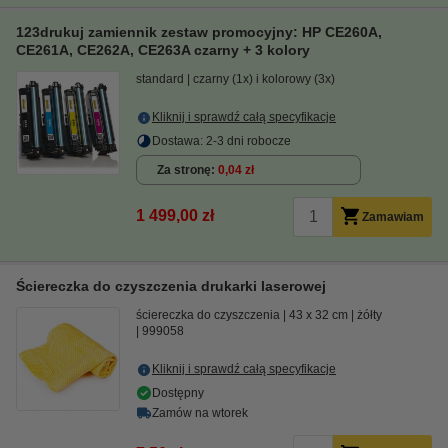
123drukuj zamiennik zestaw promocyjny: HP CE260A,
CE261A, CE262A, CE263A czarny + 3 kolory
standard
czarny (1x) i kolorowy (3x)
Kliknij i sprawdź całą specyfikacje
Dostawa: 2-3 dni robocze
Za stronę
0,04 zł
1 499,00 zł
Zamawiam
Ściereczka do czyszczenia drukarki laserowej
ściereczka do czyszczenia
43 x 32 cm
żółty
999058
Kliknij i sprawdź całą specyfikacje
Dostępny
Zamów na wtorek