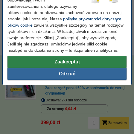
815,00 zł
zainteresowaniom, dlatego używamy
Zamawiam
plików cookie do analizowania zachowań zarówno na naszej
stronie, jak i poza nią. Nasza
polityka prywatności dotycząca
Zaoszczędź ponad
50%
w porównaniu do wersji oryginalnej!
plików cookie
zawiera wszystkie szczegóły na temat rodzajów
Zaoszczędź na kosztach wydruku. Wydrukuj
1.000 stron więcej.
tych plików i ich działania. W każdej chwili możesz zmienić
swoje preferencje. Kliknij „Zaakceptuj”, aby wyrazić zgodę.
123drukuj zamiennik HP 648A (CE263A) toner czerwony
399,00 zł
Jeśli się nie zgadzasz, umieścimy jedynie pliki cookie
niezbędne do działania strony – funkcjonalne i analityczne.
Zaakceptuj
123drukuj zamiennik HP 648A (CE263A) toner czerwony
standard
123drukuj
± 11.000 stron
CE263A
Odrzuć
Kliknij i sprawdź całą specyfikacje
Zaoszczędź ponad
50%
w porównaniu do wersji
oryginalnej!
Dostawa: 2-3 dni robocze
Za stronę
0,04 zł
399,00 zł
Zamawiam