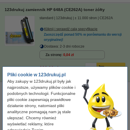
123drukuj zamiennik HP 648A (CE262A) toner żółty
standard
123drukuj
± 11.000 stron
CE262A
Kliknij i sprawdź całą specyfikacje
Zaoszczędź ponad
50%
w porównaniu do wersji
oryginalnej!
Dostawa: 2-3 dni robocze
Za stronę
0,04 zł
399,00 zł
Zamawiam
Pliki cookie w 123drukuj.pl
Aby zakupy w 123drukuj.pl były jak
najprostsze, używamy plików cookie i
HP 648A (CE263A) toner czerwony, oryginalny
podobnych technologii. Funkcjonalne
± 11.000 stron
pliki cookie zapewniają prawidłowe
działanie strony, natomiast pliki
Kliknij i sprawdź całą specyfikacje
analityczne pomagają nam ją stale
Dostawa: 2-3 dni robocze
ulepszać. Chcemy również
Za stronę
0,07 zł
wyświetlać reklamy, które
odpowiadają Twoim