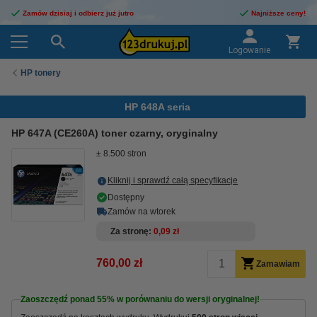
Zamów dzisiaj i odbierz już jutro
Najniższe ceny!
Logowanie
HP tonery
HP 648A seria
HP 647A (CE260A) toner czarny, oryginalny
± 8.500 stron
Kliknij i sprawdź całą specyfikacje
Dostępny
Zamów na wtorek
Za stronę
0,09 zł
760,00 zł
Zamawiam
Zaoszczędź ponad
55%
w porównaniu do wersji oryginalnej!