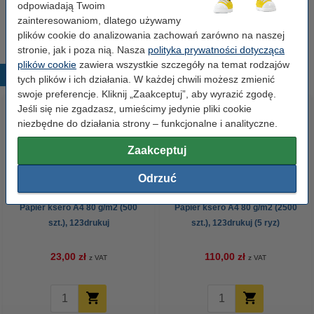
odpowiadają Twoim
7,50 zł
Zamawiam
zainteresowaniom, dlatego używamy
plików cookie do analizowania zachowań zarówno na naszej
stronie, jak i poza nią. Nasza
polityka prywatności dotycząca
plików cookie
zawiera wszystkie szczegóły na temat rodzajów
Popularne produkty
tych plików i ich działania. W każdej chwili możesz zmienić
swoje preferencje. Kliknij „Zaakceptuj”, aby wyrazić zgodę.
Jeśli się nie zgadzasz, umieścimy jedynie pliki cookie
niezbędne do działania strony – funkcjonalne i analityczne.
Zaakceptuj
Odrzuć
Papier ksero A4 80 g/m2 (500
Papier ksero A4 80 g/m2 (2500
szt.), 123drukuj
szt.), 123drukuj (5 ryz)
23,00 zł
110,00 zł
z VAT
z VAT