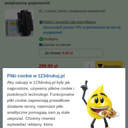
zwiększona pojemność
XL
czarny
toner
zwiększona pojemność
Kliknij i sprawdź całą specyfikacje
Zaoszczędź prawie
70%
w porównaniu do wersji
oryginalnej!
Dostępny
Zamów na wtorek
Za stronę
0,02 zł
299,00 zł
Zamawiam
Pliki cookie w 123drukuj.pl
Aby zakupy w 123drukuj.pl były jak
Ściereczka do czyszczenia drukarki laserowej
najprostsze, używamy plików cookie i
podobnych technologii. Funkcjonalne
ściereczka do czyszczenia
43 x 32 cm
żółty
999058
pliki cookie zapewniają prawidłowe
działanie strony, natomiast pliki
Kliknij i sprawdź całą specyfikacje
analityczne pomagają nam ją stale
Dostępny
ulepszać. Chcemy również
Zamów na wtorek
wyświetlać reklamy, które