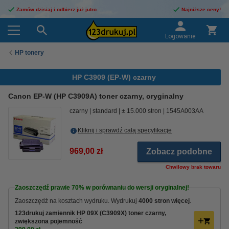
Zamów dzisiaj i odbierz już jutro
Najniższe ceny!
Logowanie
HP tonery
HP C3909 (EP-W) czarny
Canon EP-W (HP C3909A) toner czarny, oryginalny
czarny
standard
± 15.000 stron
1545A003AA
Kliknij i sprawdź całą specyfikacje
969,00 zł
Zobacz podobne
Chwilowy brak towaru
Zaoszczędź prawie
70%
w porównaniu do wersji oryginalnej!
Zaoszczędź na kosztach wydruku. Wydrukuj
4000 stron więcej
.
123drukuj zamiennik HP 09X (C3909X) toner czarny,
zwiększona pojemność