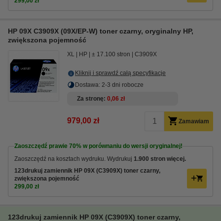
299,00 zł
HP 09X C3909X (09X/EP-W) toner czarny, oryginalny HP,
zwiększona pojemność
XL
HP
± 17.100 stron
C3909X
Kliknij i sprawdź całą specyfikacje
Dostawa: 2-3 dni robocze
Za stronę
0,06 zł
979,00 zł
Zamawiam
Zaoszczędź prawie
70%
w porównaniu do wersji oryginalnej!
Zaoszczędź na kosztach wydruku. Wydrukuj
1.900 stron więcej.
123drukuj zamiennik HP 09X (C3909X) toner czarny,
zwiększona pojemność
299,00 zł
123drukuj zamiennik HP 09X (C3909X) toner czarny,