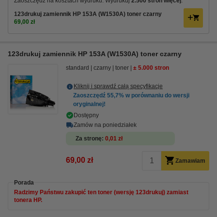
Zaoszczędź na kosztach wydruku. Wydrukuj
2.500 stron więcej
.
123drukuj zamiennik HP 153A (W1530A) toner czarny
69,00 zł
123drukuj zamiennik HP 153A (W1530A) toner czarny
standard
czarny
toner
± 5.000 stron
Kliknij i sprawdź całą specyfikacje
Zaoszczędź
55,7%
w porównaniu do wersji
oryginalnej!
Dostępny
Zamów na poniedziałek
Za stronę
0,01 zł
69,00 zł
Zamawiam
Porada
Radzimy Państwu zakupić ten toner (wersję 123drukuj) zamiast
tonera HP.