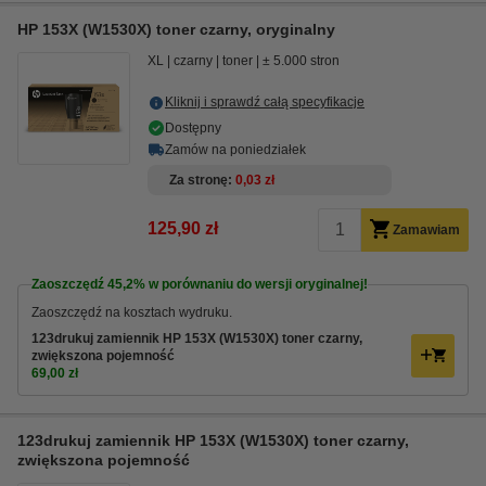
HP 153X (W1530X) toner czarny, oryginalny
XL
czarny
toner
± 5.000 stron
Kliknij i sprawdź całą specyfikacje
Dostępny
Zamów na poniedziałek
Za stronę
0,03 zł
125,90 zł
Zamawiam
Zaoszczędź
45,2%
w porównaniu do wersji oryginalnej!
Zaoszczędź na kosztach wydruku.
123drukuj zamiennik HP 153X (W1530X) toner czarny,
zwiększona pojemność
69,00 zł
123drukuj zamiennik HP 153X (W1530X) toner czarny,
zwiększona pojemność