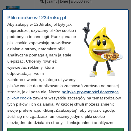
XL
czarny
toner
± 5.000 stron
Kliknij i sprawdź całą specyfikacje
Pliki cookie w 123drukuj.pl
Zaoszczędź
45,2%
w porównaniu do wersji
oryginalnej!
Aby zakupy w 123drukuj.pl były jak
najprostsze, używamy plików cookie i
Dostępny
Zamów na poniedziałek
podobnych technologii. Funkcjonalne
pliki cookie zapewniają prawidłowe
Za stronę
0,01 zł
działanie strony, natomiast pliki
analityczne pomagają nam ją stale
69,00 zł
Zamawiam
ulepszać. Chcemy również
wyświetlać reklamy, które
Porada
odpowiadają Twoim
Radzimy Państwu zakupić ten toner (wersję 123drukuj) zamiast
zainteresowaniom, dlatego używamy
tonera HP.
plików cookie do analizowania zachowań zarówno na naszej
stronie, jak i poza nią. Nasza
polityka prywatności dotycząca
plików cookie
zawiera wszystkie szczegóły na temat rodzajów
Ściereczka do czyszczenia drukarki laserowej
tych plików i ich działania. W każdej chwili możesz zmienić
ściereczka do czyszczenia
43 x 32 cm
żółty
swoje preferencje. Kliknij „Zaakceptuj”, aby wyrazić zgodę.
999058
Jeśli się nie zgadzasz, umieścimy jedynie pliki cookie
niezbędne do działania strony – funkcjonalne i analityczne.
Kliknij i sprawdź całą specyfikacje
Dostępny