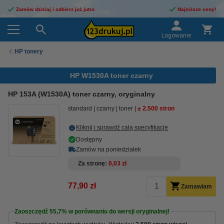
Zamów dzisiaj i odbierz już jutro
Najniższe ceny!
Logowanie
HP tonery
HP W1530A toner czarny
HP 153A (W1530A) toner czarny, oryginalny
standard
czarny
toner
± 2.500 stron
Kliknij i sprawdź całą specyfikacje
Dostępny
Zamów na poniedziałek
Za stronę
0,03 zł
77,90 zł
Zamawiam
Zaoszczędź
55,7%
w porównaniu do wersji oryginalnej!