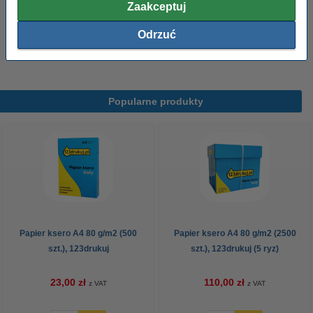
Zaakceptuj
Zamów na poniedziałek
Odrzuć
7,50 zł
Zamawiam
Popularne produkty
Papier ksero A4 80 g/m2 (500
Papier ksero A4 80 g/m2 (2500
szt.), 123drukuj
szt.), 123drukuj (5 ryz)
23,00 zł
110,00 zł
z VAT
z VAT