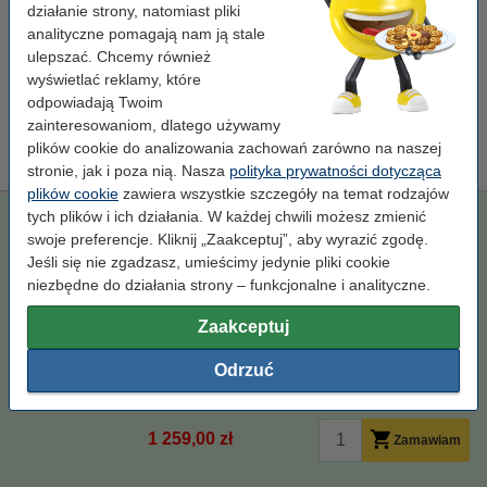
działanie strony, natomiast pliki
Za stronę
0,13 zł
analityczne pomagają nam ją stale
ulepszać. Chcemy również
329,00 zł
Zamawiam
wyświetlać reklamy, które
odpowiadają Twoim
Porada
zainteresowaniom, dlatego używamy
Radzimy Państwu zakupić ten toner (wersję 123drukuj) zamiast
plików cookie do analizowania zachowań zarówno na naszej
tonera HP.
stronie, jak i poza nią. Nasza
polityka prywatności dotycząca
plików cookie
zawiera wszystkie szczegóły na temat rodzajów
tych plików i ich działania. W każdej chwili możesz zmienić
123drukuj zamiennik zestaw promocyjny: HP 207X (HP
W2210X, W2211X, W2213X, W2212X) czarny + 3 kolory
swoje preferencje. Kliknij „Zaakceptuj”, aby wyrazić zgodę.
Jeśli się nie zgadzasz, umieścimy jedynie pliki cookie
XL
123drukuj
± 10.500 stron
opakowanie zbiorcze
niezbędne do działania strony – funkcjonalne i analityczne.
Kliknij i sprawdź całą specyfikacje
Zaakceptuj
Dostępny
Zamów na wtorek
Odrzuć
Za stronę
0,12 zł
1 259,00 zł
Zamawiam