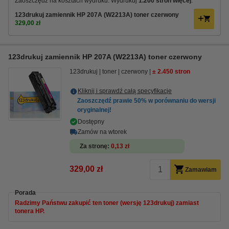
Zaoszczędź na kosztach wydruku. Wydrukuj
1.200 stron więcej
.
123drukuj zamiennik HP 207A (W2213A) toner czerwony
329,00 zł
123drukuj zamiennik HP 207A (W2213A) toner czerwony
123drukuj
toner
czerwony
± 2.450 stron
Kliknij i sprawdź całą specyfikacje
Zaoszczędź prawie
50%
w porównaniu do wersji
oryginalnej!
Dostępny
Zamów na wtorek
Za stronę
0,13 zł
329,00 zł
Zamawiam
Porada
Radzimy Państwu zakupić ten toner (wersję 123drukuj) zamiast
tonera HP.