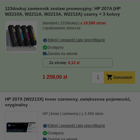
123drukuj zamiennik zestaw promocyjny: HP 207A (HP
W2210A, W2211A, W2213A, W2212A) czarny + 3 kolory
standard
123drukuj
± 10.500 stron
opakowanie zbiorcze
Kliknij i sprawdź całą specyfikacje
Dostępny
Zamów na wtorek
Za stronę
0,12 zł
1 259,00 zł
Zamawiam
HP 207X (W2213X) toner czerwony, zwiększona pojemność,
oryginalny
HP
toner
czerwony
± 2.450 stron
Kliknij i sprawdź całą specyfikacje
Dostępny
Zamów na wtorek