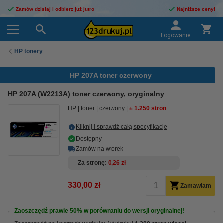
Zamów dzisiaj i odbierz już jutro
Najniższe ceny!
Logowanie
HP tonery
HP 207A toner czerwony
HP 207A (W2213A) toner czerwony, oryginalny
HP
toner
czerwony
± 1.250 stron
Kliknij i sprawdź całą specyfikacje
Dostępny
Zamów na wtorek
Za stronę
0,26 zł
330,00 zł
Zamawiam
Zaoszczędź prawie
50%
w porównaniu do wersji oryginalnej!