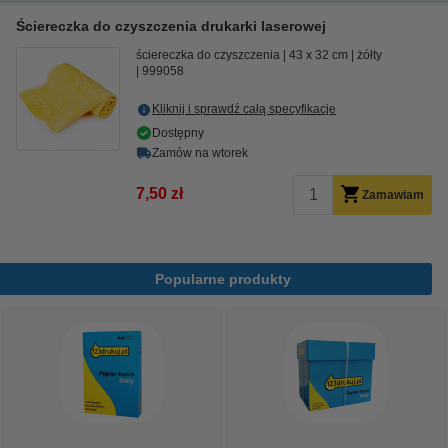
Ściereczka do czyszczenia drukarki laserowej
ściereczka do czyszczenia
43 x 32 cm
żółty
999058
Kliknij i sprawdź całą specyfikacje
Dostępny
Zamów na wtorek
7,50 zł
Zamawiam
Popularne produkty