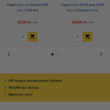
Papier ksero A4 80 g/m2 (500
Papier ksero A4 80 g/m2 (2500
szt.), 123drukuj
szt.), 123drukuj (5 ryz)
23,00 zł
110,00 zł
z VAT
z VAT
600 tysięcy zadowolonych klientów
Wysyłka już dzisiaj!
Najniższe ceny!