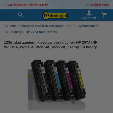
Zamów dzisiaj i odbierz już jutro
Najniższe ceny!
Logowanie
Home
Tonery do drukarek laserowych
HP
Symbol tonera
HP tonery
HP 207A toner czarny
123drukuj zamiennik zestaw promocyjny: HP 207A (HP
W2210A, W2211A, W2213A, W2212A) czarny + 3 kolory