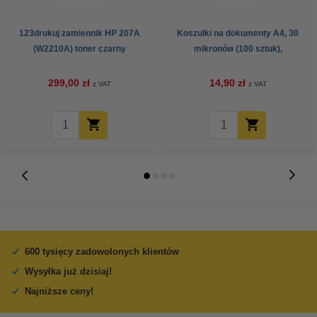
123drukuj zamiennik HP 207A
Koszulki na dokumenty A4, 30
(W2210A) toner czarny
mikronów (100 sztuk),
123drukuj
299,00 zł
14,90 zł
z VAT
z VAT
600 tysięcy zadowolonych klientów
Wysyłka już dzisiaj!
Najniższe ceny!