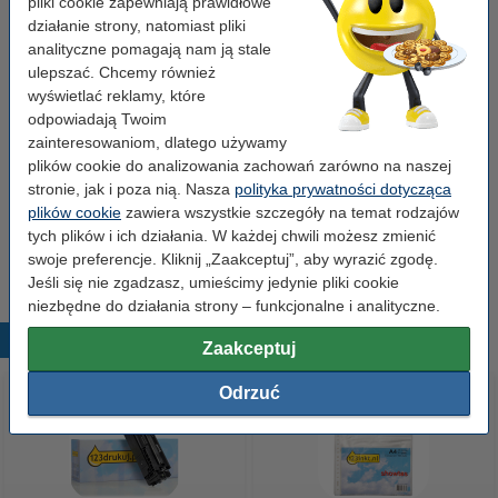
pliki cookie zapewniają prawidłowe
działanie strony, natomiast pliki
Wydajność:
± 10.500 stron
analityczne pomagają nam ją stale
ulepszać. Chcemy również
Rodzaj:
opakowanie zbiorcze
wyświetlać reklamy, które
Kolor:
czarny (1x) i kolorowy (3x)
odpowiadają Twoim
zainteresowaniom, dlatego używamy
plików cookie do analizowania zachowań zarówno na naszej
Wskazówka: zamów papier
stronie, jak i poza nią. Nasza
polityka prywatności dotycząca
Papier ksero A4 80 g/m2 (2500 szt.), 123drukuj
plików cookie
zawiera wszystkie szczegóły na temat rodzajów
(5 ryz)
tych plików i ich działania. W każdej chwili możesz zmienić
110,00 zł
swoje preferencje. Kliknij „Zaakceptuj”, aby wyrazić zgodę.
Jeśli się nie zgadzasz, umieścimy jedynie pliki cookie
niezbędne do działania strony – funkcjonalne i analityczne.
Popularne produkty
Zaakceptuj
Odrzuć