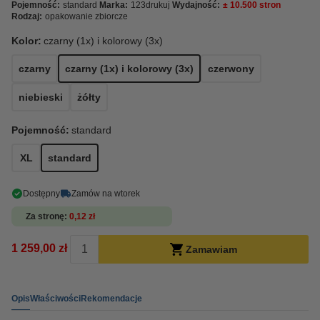
Pojemność:
standard
Marka:
123drukuj
Wydajność:
± 10.500 stron
Rodzaj:
opakowanie zbiorcze
Kolor:
czarny (1x) i kolorowy (3x)
czarny
czarny (1x) i kolorowy (3x)
czerwony
niebieski
żółty
Pojemność:
standard
XL
standard
Dostępny
Zamów na wtorek
Za stronę
0,12 zł
1 259,00 zł
Zamawiam
Opis
Właściwości
Rekomendacje