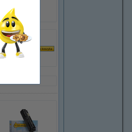
W2212A
093049
standard
W2212A