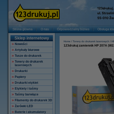
Strona główna
O nas
Odpowiedzialny biznes
Obsługa kli
Sklep internetowy
Home
Tonery do drukarek laserowych
H
Nowości
123drukuj zamiennik HP 207A (W22
Artykuły biurowe
Tusze do drukarek
Tonery do drukarek
laserowych
Drukarki
Papiery
Drukarki etykiet
Etykiety i taśmy
Taśmy barwiące
Filamenty do drukarek 3D
Żarówki LED
Baterie i akumulatory