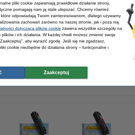
onalne pliki cookie zapewniają prawidłowe działanie strony,
ukuj
OEM:
Numer artykułu:
lityczne pomagają nam ją stale ulepszać. Chcemy również
Pojemność:
, które odpowiadają Twoim zainteresowaniom, dlatego używamy
0 stron
Numer:
alizowania zachowań zarówno na naszej stronie, jak i poza nią.
watności dotycząca plików cookie
zawiera wszystkie szczegóły na
 plików i ich działania. W każdej chwili możesz zmienić swoje
 „Zaakceptuj”, aby wyrazić zgodę. Jeśli się nie zgadzasz,
liki cookie niezbędne do działania strony – funkcjonalne i
 g/m2 (2500 szt.), 123drukuj (5 ryz)
ć
Zaakceptuj
 (wersję 123drukuj) zamiast tonera HP.