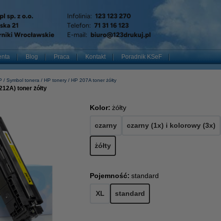
enta
Blog
Praca
Kontakt
Poradnik KSeF
P
Symbol tonera
HP tonery
HP 207A toner żółty
12A) toner żółty
Kolor:
żółty
czarny
czarny (1x) i kolorowy (3x)
żółty
Pojemność:
standard
XL
standard