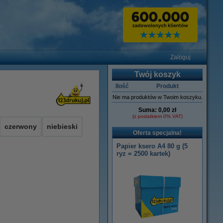
Zaloguj
Twój koszyk
Ilość
Produkt
Nie ma produktów w Twoim koszyku.
Suma:
0,00 zł
(z podatkiem 0% VAT)
czerwony
niebieski
Oferta specjalna!
Papier ksero A4 80 g (5
ryz = 2500 kartek)