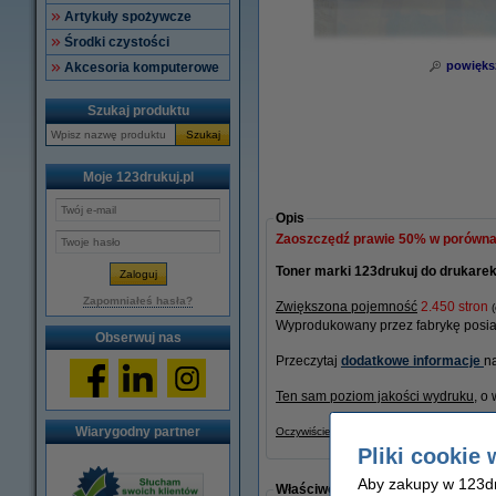
Artykuły spożywcze
Środki czystości
powięks
Akcesoria komputerowe
Szukaj produktu
Szukaj
Moje 123drukuj.pl
Opis
Zaoszczędź prawie
50%
w porównan
Toner marki 123drukuj do drukarek
Zapomniałeś hasła?
Zwiększona pojemność
2.450 stron
Wyprodukowany przez fabrykę posiad
Obserwuj nas
Przeczytaj
dodatkowe informacje
n
Ten sam poziom jakości wydruku
, o
Wiarygodny partner
Oczywiście, także na ten produkt 123druk
Pliki cookie 
Aby zakupy w 123dru
Właściwości