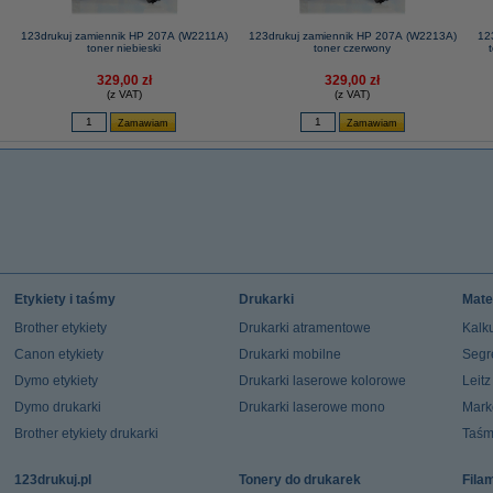
123drukuj zamiennik HP 207A (W2211A)
123drukuj zamiennik HP 207A (W2213A)
12
toner niebieski
toner czerwony
329,00 zł
329,00 zł
(z VAT)
(z VAT)
Etykiety i taśmy
Drukarki
Mate
Brother etykiety
Drukarki atramentowe
Kalku
Canon etykiety
Drukarki mobilne
Segr
Dymo etykiety
Drukarki laserowe kolorowe
Leit
Dymo drukarki
Drukarki laserowe mono
Mark
Brother etykiety drukarki
Taśm
123drukuj.pl
Tonery do drukarek
Fila