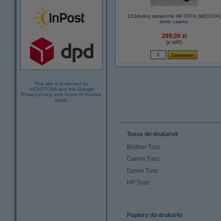
123drukuj zamiennik HP 207A (W2210A)
toner czarny
299,00 zł
(z VAT)
This site is protected by
reCAPTCHA and the Google
Privacy Policy
and
Terms of Service
apply.
Tusze do drukarek
Brother Tusz
Canon Tusz
Epson Tusz
HP Tusz
Papiery do drukarki