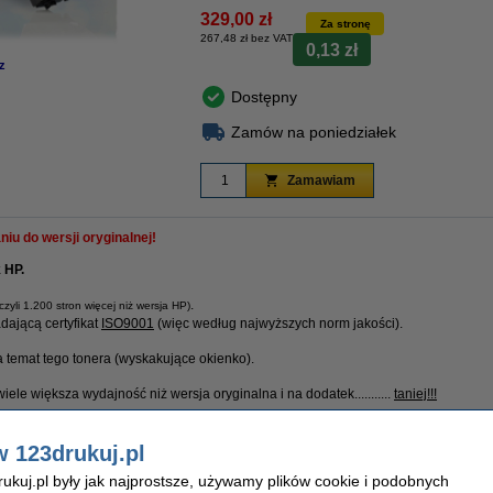
329,00 zł
Za stronę
267,48 zł bez VAT
0,13 zł
z
Dostępny
Zamów na poniedziałek
Zamawiam
iu do wersji oryginalnej!
 HP.
.
(czyli 1.200 stron więcej niż wersja HP)
ającą certyfikat
ISO9001
(więc według najwyższych norm jakości).
a
temat tego tonera (wyskakujące okienko).
 wiele większa wydajność niż wersja oryginalna i na dodatek...........
taniej!!!
uj dajemy 100% gwarancję.
w 123drukuj.pl
kuj.pl były jak najprostsze, używamy plików cookie i podobnych