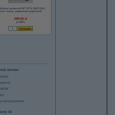
3drukuj zamiennik HP 207X (W2210X)
toner czarny, zwiększona pojemność
299,00 zł
(z VAT)
riały biurowe
latory
egarory
z WOW
ery
y samoprzylepne
menty 3D