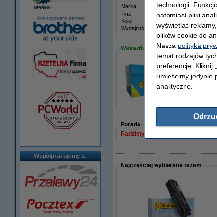
technologii. Funkcj
Marka:
123dr
Typ:
toner
natomiast pliki ana
Kolor:
żółty
wyświetlać reklamy
Wydajność:
± 2.45
plików cookie do an
Nasza
polityka pry
Wskazówka: zamów papier
temat rodzajów tych
preferencje. Kliknij
umieścimy jedynie p
Papier ksero A4 80
110,00 zł
analityczne.
Odrzu
Porada
Radzimy Państwu zakupić ten toner
Współpracujemy z:
Najczęściej wybierane razem