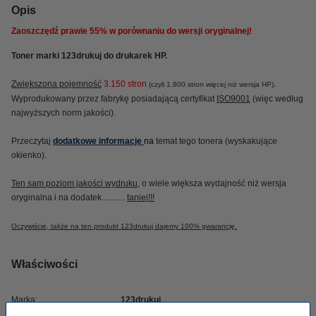
Opis
Zaoszczędź prawie
55%
w porównaniu do wersji oryginalnej!
Toner marki 123drukuj do drukarek HP.
Zwiększona pojemność
3.150 stron
.
(czyli 1.800 stron więcej niż wersja HP)
Wyprodukowany przez fabrykę posiadającą certyfikat
ISO9001
(więc według
najwyższych norm jakości).
Przeczytaj
dodatkowe informacje
na
temat tego tonera (wyskakujące
okienko).
Ten sam poziom jakości wydruku
, o wiele większa wydajność niż wersja
oryginalna i na dodatek...........
taniej!!!
Oczywiście, także na ten produkt 123drukuj dajemy 100% gwarancję.
Właściwości
Marka:
123drukuj