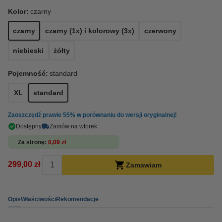
Kolor:
czarny
czarny
czarny (1x) i kolorowy (3x)
czerwony
niebieski
żółty
Pojemność:
standard
XL
standard
Zaoszczędź prawie
55%
w porównaniu do wersji oryginalnej!
Dostępny
Zamów na wtorek
Za stronę
0,09 zł
299,00 zł
Zamawiam
Opis
Właściwości
Rekomendacje