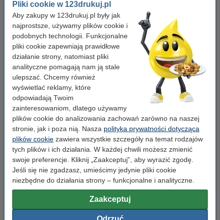
Pliki cookie w 123drukuj.pl
Typ:
toner
Aby zakupy w 123drukuj.pl były jak
Kolor:
czarny
najprostsze, używamy plików cookie i
podobnych technologii. Funkcjonalne
Wydajność:
± 3.150 stron
pliki cookie zapewniają prawidłowe
OEM:
W2210A
działanie strony, natomiast pliki
analityczne pomagają nam ją stale
Numer artykułu:
093043
ulepszać. Chcemy również
Pojemność:
standard
wyświetlać reklamy, które
odpowiadają Twoim
Numer:
W2210A
zainteresowaniom, dlatego używamy
plików cookie do analizowania zachowań zarówno na naszej
stronie, jak i poza nią. Nasza
polityka prywatności dotycząca
Wskazówka: zamów papier
plików cookie
zawiera wszystkie szczegóły na temat rodzajów
Papier ksero A4 80 g/m2 (2500 szt.), 123drukuj
tych plików i ich działania. W każdej chwili możesz zmienić
(5 ryz)
swoje preferencje. Kliknij „Zaakceptuj”, aby wyrazić zgodę.
110,00 zł
Jeśli się nie zgadzasz, umieścimy jedynie pliki cookie
niezbędne do działania strony – funkcjonalne i analityczne.
Porada
Radzimy Państwu zakupić ten toner (wersję 123drukuj) zamiast
Zaakceptuj
tonera HP.
Odrzuć