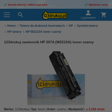
Zamów dzisiaj i odbierz już jutro
Najniższe ceny!
Logowanie
Home
Tonery do drukarek laserowych
HP
Symbol tonera
HP tonery
HP W2210A toner czarny
123drukuj zamiennik HP 207A (W2210A) toner czarny
Marka:
123drukuj
Typ:
toner
Kolor:
czarny
Wydajność:
± 3.150 stron