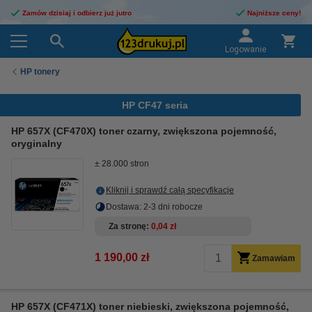
Zamów dzisiaj i odbierz już jutro
Najniższe ceny!
Logowanie
HP tonery
HP CF47 seria
HP 657X (CF470X) toner czarny, zwiększona pojemność,
oryginalny
± 28.000 stron
Kliknij i sprawdź całą specyfikacje
Dostawa: 2-3 dni robocze
Za stronę
0,04 zł
1 190,00 zł
Zamawiam
HP 657X (CF471X) toner niebieski, zwiększona pojemność,