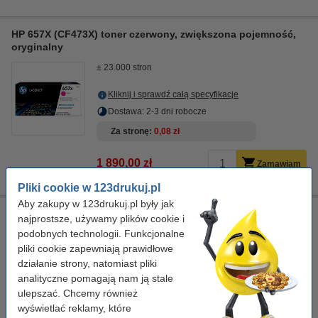
HP 657X (CF473X) toner czerwony, zwiększona pojemność,
oryginalny
± 23.000 stron
Kliknij i sprawdź całą specyfikacje
Dostawa: 2-3 dni robocze
Za stronę
0,08 zł
1 890,00 zł
Zamawiam
Pliki cookie w 123drukuj.pl
Aby zakupy w 123drukuj.pl były jak
Ściereczka do czyszczenia drukarki laserowej
najprostsze, używamy plików cookie i
podobnych technologii. Funkcjonalne
ściereczka do czyszczenia
43 x 32 cm
żółty
999058
pliki cookie zapewniają prawidłowe
działanie strony, natomiast pliki
Kliknij i sprawdź całą specyfikacje
analityczne pomagają nam ją stale
Dostępny
ulepszać. Chcemy również
Zamów na wtorek
wyświetlać reklamy, które