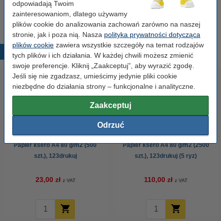
odpowiadają Twoim
7,50 zł
Zamawiam
zainteresowaniom, dlatego używamy
plików cookie do analizowania zachowań zarówno na naszej
stronie, jak i poza nią. Nasza
polityka prywatności dotycząca
plików cookie
zawiera wszystkie szczegóły na temat rodzajów
Popularne produkty
tych plików i ich działania. W każdej chwili możesz zmienić
swoje preferencje. Kliknij „Zaakceptuj”, aby wyrazić zgodę.
Jeśli się nie zgadzasz, umieścimy jedynie pliki cookie
niezbędne do działania strony – funkcjonalne i analityczne.
Zaakceptuj
Odrzuć
Papier ksero A4 80 g/m2 (500
Papier ksero A4 80 g/m2 (2500
szt.), 123drukuj
szt.), 123drukuj (5 ryz)
23,00 zł
110,00 zł
z VAT
z VAT