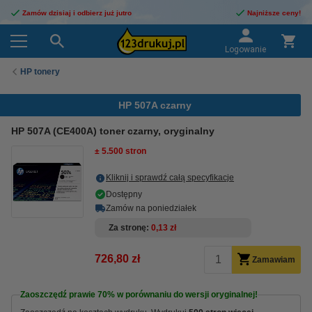
Zamów dzisiaj i odbierz już jutro
Najniższe ceny!
Logowanie
HP tonery
HP 507A czarny
HP 507A (CE400A) toner czarny, oryginalny
± 5.500 stron
Kliknij i sprawdź całą specyfikacje
Dostępny
Zamów na poniedziałek
Za stronę
0,13 zł
726,80 zł
Zamawiam
Zaoszczędź prawie
70%
w porównaniu do wersji oryginalnej!