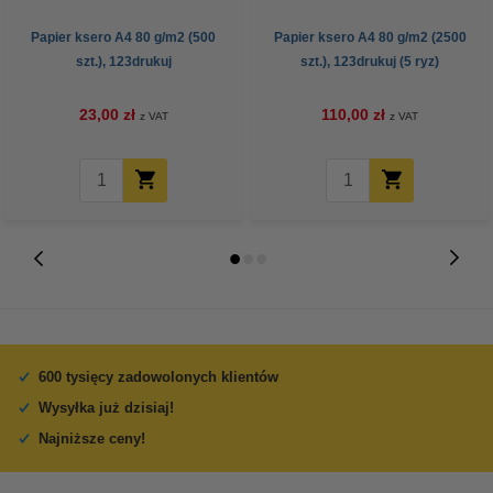
Papier ksero A4 80 g/m2 (500
Papier ksero A4 80 g/m2 (2500
szt.), 123drukuj
szt.), 123drukuj (5 ryz)
23,00 zł
110,00 zł
z VAT
z VAT
600 tysięcy zadowolonych klientów
Wysyłka już dzisiaj!
Najniższe ceny!