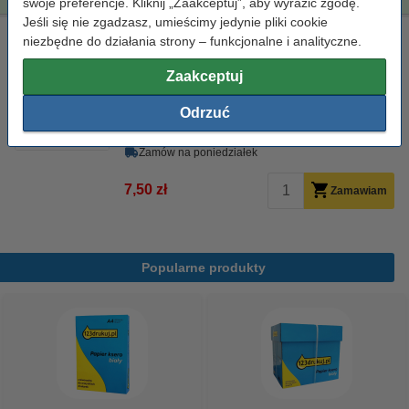
swoje preferencje. Kliknij „Zaakceptuj”, aby wyrazić zgodę.
Jeśli się nie zgadzasz, umieścimy jedynie pliki cookie
Ściereczka do czyszczenia drukarki laserowej
niezbędne do działania strony – funkcjonalne i analityczne.
ściereczka do czyszczenia
43 x 32 cm
żółty
Zaakceptuj
999058
Odrzuć
Kliknij i sprawdź całą specyfikacje
Dostępny
Zamów na poniedziałek
7,50 zł
Zamawiam
Popularne produkty