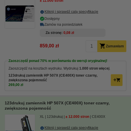
± 11.000 stron
Kliknij i sprawdź całą specyfikacje
Dostępny
Zamów na poniedziałek
Za stronę
0,08 zł
859,00 zł
Zamawiam
Zaoszczędź ponad
70%
w porównaniu do wersji oryginalnej!
Zaoszczędź na kosztach wydruku. Wydrukuj
1.000 stron więcej
.
123drukuj zamiennik HP 507X (CE400X) toner czarny,
zwiększona pojemność
269,00 zł
123drukuj zamiennik HP 507X (CE400X) toner czarny,
zwiększona pojemność
XL
123drukuj
± 12.000 stron
CE400X
Kliknij i sprawdź całą specyfikacje