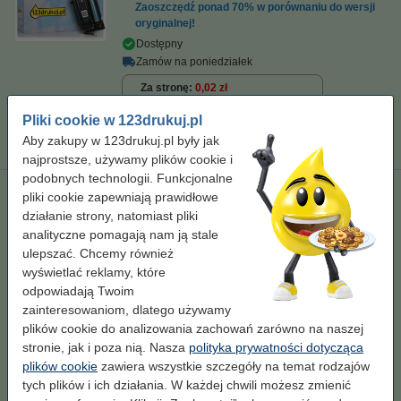
Zaoszczędź ponad
70%
w porównaniu do wersji
oryginalnej!
Dostępny
Zamów na poniedziałek
Za stronę
0,02 zł
Pliki cookie w 123drukuj.pl
269,00 zł
Zamawiam
Aby zakupy w 123drukuj.pl były jak
najprostsze, używamy plików cookie i
podobnych technologii. Funkcjonalne
123drukuj zamiennik zestaw promocyjny: HP 507X/507A:
pliki cookie zapewniają prawidłowe
CE400X, CE401A, CE402A, CE403A czarny + 3 kolory
działanie strony, natomiast pliki
analityczne pomagają nam ją stale
standard
czarny (1x) i kolorowy (3x)
ulepszać. Chcemy również
Kliknij i sprawdź całą specyfikacje
wyświetlać reklamy, które
Dostępny
odpowiadają Twoim
Zamów na poniedziałek
zainteresowaniom, dlatego używamy
plików cookie do analizowania zachowań zarówno na naszej
Za stronę
0,03 zł
stronie, jak i poza nią. Nasza
polityka prywatności dotycząca
plików cookie
zawiera wszystkie szczegóły na temat rodzajów
1 099,00 zł
Zamawiam
tych plików i ich działania. W każdej chwili możesz zmienić