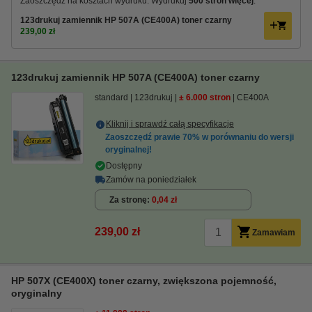
Zaoszczędź na kosztach wydruku. Wydrukuj
500 stron więcej
.
123drukuj zamiennik HP 507A (CE400A) toner czarny
239,00 zł
123drukuj zamiennik HP 507A (CE400A) toner czarny
standard
123drukuj
± 6.000 stron
CE400A
Kliknij i sprawdź całą specyfikacje
Zaoszczędź prawie
70%
w porównaniu do wersji
oryginalnej!
Dostępny
Zamów na poniedziałek
Za stronę
0,04 zł
239,00 zł
Zamawiam
HP 507X (CE400X) toner czarny, zwiększona pojemność,
oryginalny