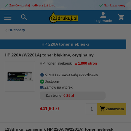
Zamów dzisiaj i odbierz już jutro
Najniższe ceny!
Logowanie
HP tonery
HP 220A toner niebieski
HP 220A (W2201A) toner błękitny, oryginalny
HP
toner
niebieski
± 1.800 stron
Kliknij i sprawdź całą specyfikacje
Dostępny
Zamów na wtorek
Za stronę
0,25 zł
441,90 zł
Zamawiam
123drukuj zamiennik HP 220A (W2201A) toner niebieski