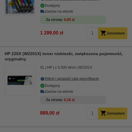
Dostępny
Zamów na wtorek
Za stronę
0,05 zł
1 299,00 zł
Zamawiam
HP 220X (W2201X) toner niebieski, zwiększona pojemność,
oryginalny
XL
HP
± 5.500 stron
W2201X
Kliknij i sprawdź całą specyfikacje
Dostępny
Zamów na wtorek
Za stronę
0,16 zł
889,00 zł
Zamawiam