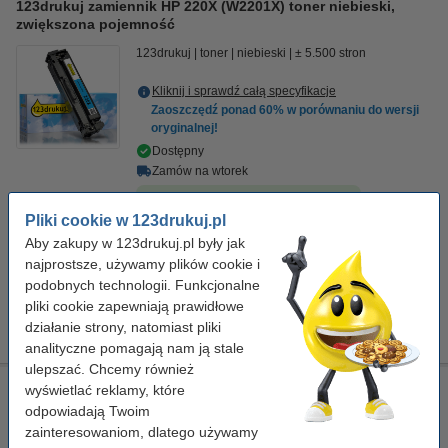
123drukuj zamiennik HP 220X (W2201X) toner niebieski,
zwiększona pojemność
123drukuj
toner
niebieski
± 5.500 stron
Kliknij i sprawdź całą specyfikacje
Zaoszczędź ponad
60%
w porównaniu do wersji
oryginalnej!
Dostępny
Zamów na wtorek
Za stronę
0,06 zł
Pliki cookie w 123drukuj.pl
Aby zakupy w 123drukuj.pl były jak
339,00 zł
Zamawiam
najprostsze, używamy plików cookie i
podobnych technologii. Funkcjonalne
Porada
pliki cookie zapewniają prawidłowe
Radzimy Państwu zakupić ten toner (wersję 123drukuj) zamiast
działanie strony, natomiast pliki
tonera HP.
analityczne pomagają nam ją stale
ulepszać. Chcemy również
123drukuj zamiennik zestaw promocyjny HP 220X: HP
wyświetlać reklamy, które
W2200X, W2201X, W2202X, W2203X czarny + 3 kolory
odpowiadają Twoim
zainteresowaniom, dlatego używamy
XL
123drukuj
± 24.000 stron
093714