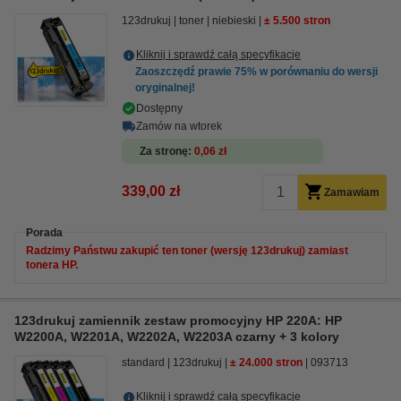
123drukuj
toner
niebieski
± 5.500 stron
Kliknij i sprawdź całą specyfikacje
Zaoszczędź prawie
75%
w porównaniu do wersji
oryginalnej!
Dostępny
Zamów na wtorek
Za stronę
0,06 zł
339,00 zł
Zamawiam
Porada
Radzimy Państwu zakupić ten toner (wersję 123drukuj) zamiast
tonera HP.
123drukuj zamiennik zestaw promocyjny HP 220A: HP
W2200A, W2201A, W2202A, W2203A czarny + 3 kolory
standard
123drukuj
± 24.000 stron
093713
Kliknij i sprawdź całą specyfikacje