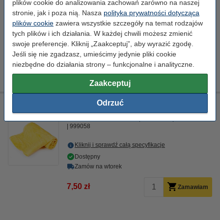
plików cookie do analizowania zachowań zarówno na naszej
stronie, jak i poza nią. Nasza
polityka prywatności dotycząca
Kliknij i sprawdź całą specyfikacje
plików cookie
zawiera wszystkie szczegóły na temat rodzajów
Dostępny
tych plików i ich działania. W każdej chwili możesz zmienić
Zamów na wtorek
swoje preferencje. Kliknij „Zaakceptuj”, aby wyrazić zgodę.
Za stronę
0,05 zł
Jeśli się nie zgadzasz, umieścimy jedynie pliki cookie
niezbędne do działania strony – funkcjonalne i analityczne.
1 299,00 zł
Zamawiam
Zaakceptuj
Odrzuć
Ściereczka do czyszczenia drukarki laserowej
ściereczka do czyszczenia
43 x 32 cm
żółty
999058
Kliknij i sprawdź całą specyfikacje
Dostępny
Zamów na wtorek
7,50 zł
Zamawiam