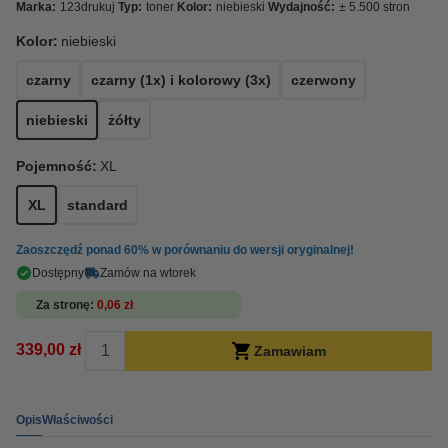
Marka:
123drukuj
Typ:
toner
Kolor:
niebieski
Wydajność:
± 5.500 stron
Kolor:
niebieski
czarny
czarny (1x) i kolorowy (3x)
czerwony
niebieski
żółty
Pojemność:
XL
XL
standard
Zaoszczędź ponad
60%
w porównaniu do wersji oryginalnej!
Dostępny
Zamów na wtorek
Za stronę
0,06 zł
339,00 zł
Zamawiam
Opis
Właściwości