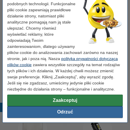
Typ:
toner
podobnych technologii. Funkcjonalne
pliki cookie zapewniają prawidłowe
Kolor:
niebieski
działanie strony, natomiast pliki
Wydajność:
± 5.500 stron
analityczne pomagają nam ją stale
ulepszać. Chcemy również
OEM:
W2201X
wyświetlać reklamy, które
odpowiadają Twoim
Numer artykułu:
133023
zainteresowaniom, dlatego używamy
Pojemność:
XL
plików cookie do analizowania zachowań zarówno na naszej
stronie, jak i poza nią. Nasza
polityka prywatności dotycząca
Numer:
W2201X
plików cookie
zawiera wszystkie szczegóły na temat rodzajów
tych plików i ich działania. W każdej chwili możesz zmienić
Porada
swoje preferencje. Kliknij „Zaakceptuj”, aby wyrazić zgodę.
Radzimy Państwu zakupić ten toner (wersję 123drukuj) zamiast
Jeśli się nie zgadzasz, umieścimy jedynie pliki cookie
tonera HP.
niezbędne do działania strony – funkcjonalne i analityczne.
Zaakceptuj
Popularne produkty
Odrzuć