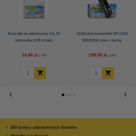
Koszulki na dokumenty A4, 30
123drukuj zamiennik HP 220X
mikronów (100 sztuk),
(W2200X) toner czarny,
123drukuj
zwiększona pojemność
14,90 zł
299,00 zł
z VAT
z VAT
600 tysięcy zadowolonych klientów
Wysyłka już dzisiaj!