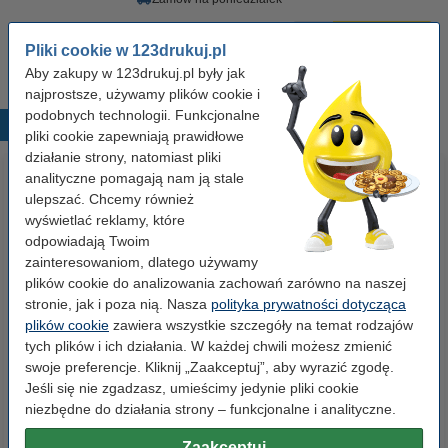
7,50 zł
Zamawiam
Pliki cookie w 123drukuj.pl
Aby zakupy w 123drukuj.pl były jak
najprostsze, używamy plików cookie i
podobnych technologii. Funkcjonalne
Popularne produkty
pliki cookie zapewniają prawidłowe
działanie strony, natomiast pliki
analityczne pomagają nam ją stale
ulepszać. Chcemy również
wyświetlać reklamy, które
odpowiadają Twoim
zainteresowaniom, dlatego używamy
plików cookie do analizowania zachowań zarówno na naszej
stronie, jak i poza nią. Nasza
polityka prywatności dotycząca
Papier ksero A4 80 g/m2 (500
Papier ksero A4 80 g/m2 (2500
plików cookie
zawiera wszystkie szczegóły na temat rodzajów
szt.), 123drukuj
szt.), 123drukuj (5 ryz)
tych plików i ich działania. W każdej chwili możesz zmienić
swoje preferencje. Kliknij „Zaakceptuj”, aby wyrazić zgodę.
23,00 zł
110,00 zł
Jeśli się nie zgadzasz, umieścimy jedynie pliki cookie
z VAT
z VAT
niezbędne do działania strony – funkcjonalne i analityczne.
Zaakceptuj