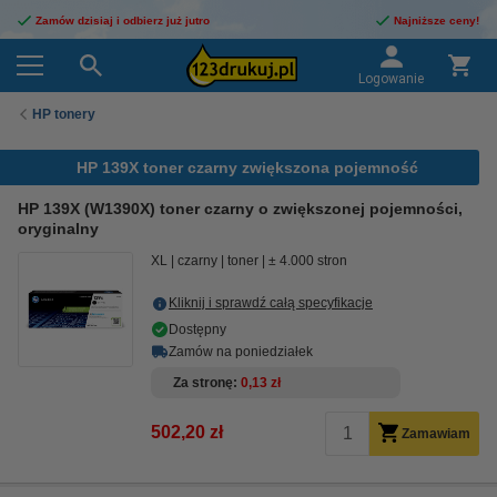
Zamów dzisiaj i odbierz już jutro
Najniższe ceny!
Logowanie
HP tonery
HP 139X toner czarny zwiększona pojemność
HP 139X (W1390X) toner czarny o zwiększonej pojemności,
oryginalny
XL
czarny
toner
± 4.000 stron
Kliknij i sprawdź całą specyfikacje
Dostępny
Zamów na poniedziałek
Za stronę
0,13 zł
502,20 zł
Zamawiam