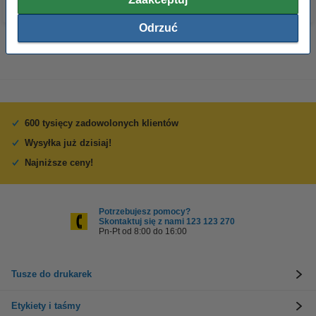
Odrzuć
600 tysięcy zadowolonych klientów
Wysyłka już dzisiaj!
Najniższe ceny!
Potrzebujesz pomocy?
Skontaktuj się z nami 123 123 270
Pn-Pt od 8:00 do 16:00
Tusze do drukarek
Etykiety i taśmy