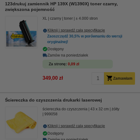
123drukuj zamiennik HP 139X (W1390X) toner czarny,
zwiększona pojemność
XL
czarny
toner
± 4.000 stron
Kliknij i sprawdź całą specyfikacje
Zaoszczędź
30,5%
w porównaniu do wersji
oryginalnej!
Dostępny
Zamów na poniedziałek
Za stronę
0,09 zł
349,00 zł
Zamawiam
Ściereczka do czyszczenia drukarki laserowej
ściereczka do czyszczenia
43 x 32 cm
żółty
999058
Kliknij i sprawdź całą specyfikacje
Dostępny
Zamów na poniedziałek