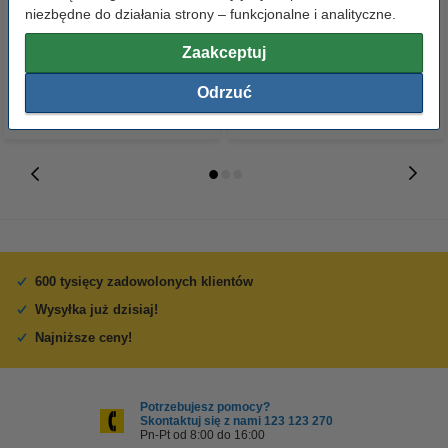
niezbędne do działania strony – funkcjonalne i analityczne.
23,00 zł
110,00 zł
z VAT
z VAT
Zaakceptuj
Odrzuć
600 tysięcy zadowolonych klientów
Wysyłka już dzisiaj!
Najniższe ceny!
Potrzebujesz pomocy?
Skontaktuj się z nami 123 123 270
Pn-Pt od 8:00 do 16:00