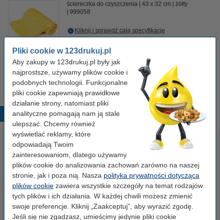
ściereczka do czyszczenia
43 x 32 cm
żółty
999058
Kliknij i sprawdź całą specyfikacje
Dostępny
Pliki cookie w 123drukuj.pl
Zamów na wtorek
Aby zakupy w 123drukuj.pl były jak
7,50 zł
najprostsze, używamy plików cookie i
Zamawiam
podobnych technologii. Funkcjonalne
pliki cookie zapewniają prawidłowe
działanie strony, natomiast pliki
analityczne pomagają nam ją stale
Popularne produkty
ulepszać. Chcemy również
wyświetlać reklamy, które
odpowiadają Twoim
zainteresowaniom, dlatego używamy
plików cookie do analizowania zachowań zarówno na naszej
stronie, jak i poza nią. Nasza
polityka prywatności dotycząca
plików cookie
zawiera wszystkie szczegóły na temat rodzajów
tych plików i ich działania. W każdej chwili możesz zmienić
swoje preferencje. Kliknij „Zaakceptuj”, aby wyrazić zgodę.
Papier ksero A4 80 g/m2 (500
Papier ksero A4 80 g/m2 (2500
Jeśli się nie zgadzasz, umieścimy jedynie pliki cookie
szt.), 123drukuj
szt.), 123drukuj (5 ryz)