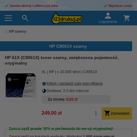
Zamów dzisiaj i odbierz już jutro
Najniższe ceny!
Logowanie
HP tonery
HP C8061X czarny
HP 61X (C8061X) toner czarny, zwiększona pojemność,
oryginalny
XL
HP
± 10.000 stron
C8061X
Kliknij i sprawdź całą specyfikacje
Dostawa: 2-3 dni robocze
Za stronę
0,02 zł
249,00 zł
Zamawiam
Zaoszczędź prawie
30%
w porównaniu do wersji oryginalnej!
Zaoszczędź na kosztach wydruku. Wydrukuj
1.000 stron więcej.