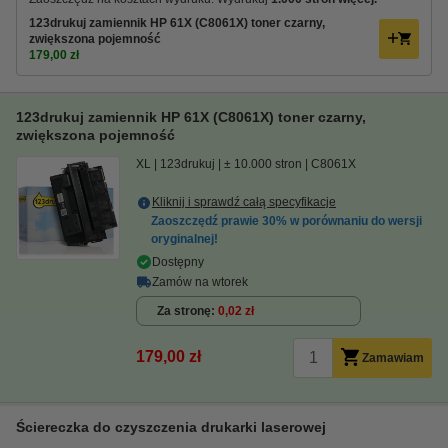
123drukuj zamiennik HP 61X (C8061X) toner czarny,
zwiększona pojemność
179,00 zł
123drukuj zamiennik HP 61X (C8061X) toner czarny,
zwiększona pojemność
XL
123drukuj
± 10.000 stron
C8061X
Kliknij i sprawdź całą specyfikacje
Zaoszczędź prawie
30%
w porównaniu do wersji
oryginalnej!
Dostępny
Zamów na wtorek
Za stronę
0,02 zł
179,00 zł
Zamawiam
Ściereczka do czyszczenia drukarki laserowej