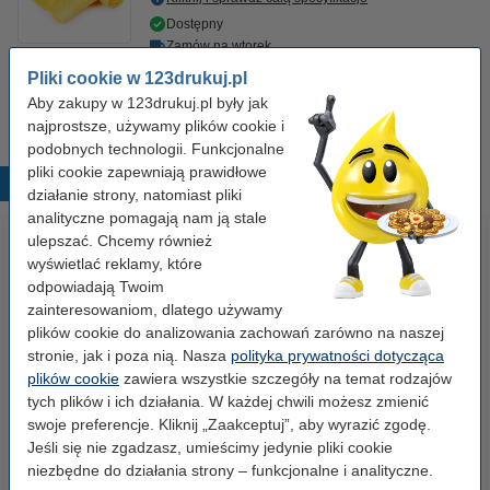
Dostępny
Zamów na wtorek
Pliki cookie w 123drukuj.pl
7,50 zł
Zamawiam
Aby zakupy w 123drukuj.pl były jak
najprostsze, używamy plików cookie i
podobnych technologii. Funkcjonalne
pliki cookie zapewniają prawidłowe
Popularne produkty
działanie strony, natomiast pliki
analityczne pomagają nam ją stale
ulepszać. Chcemy również
wyświetlać reklamy, które
odpowiadają Twoim
zainteresowaniom, dlatego używamy
plików cookie do analizowania zachowań zarówno na naszej
stronie, jak i poza nią. Nasza
polityka prywatności dotycząca
plików cookie
zawiera wszystkie szczegóły na temat rodzajów
Papier ksero A4 80 g/m2 (500
Papier ksero A4 80 g/m2 (2500
tych plików i ich działania. W każdej chwili możesz zmienić
szt.), 123drukuj
szt.), 123drukuj (5 ryz)
swoje preferencje. Kliknij „Zaakceptuj”, aby wyrazić zgodę.
Jeśli się nie zgadzasz, umieścimy jedynie pliki cookie
23,00 zł
110,00 zł
niezbędne do działania strony – funkcjonalne i analityczne.
z VAT
z VAT