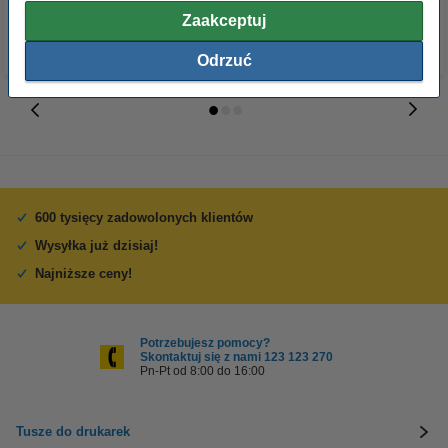
Zaakceptuj
Odrzuć
600 tysięcy zadowolonych klientów
Wysyłka już dzisiaj!
Najniższe ceny!
Potrzebujesz pomocy?
Skontaktuj się z nami 123 123 270
Pn-Pt od 8:00 do 16:00
Tusze do drukarek