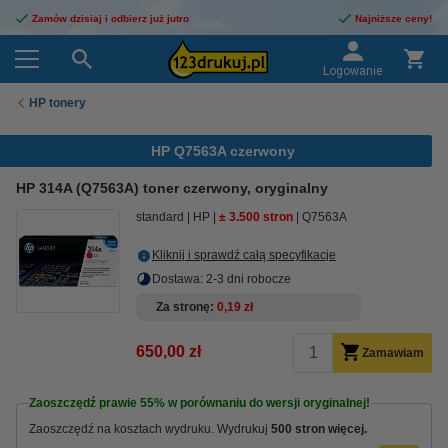
Zamów dzisiaj i odbierz już jutro
Najniższe ceny!
Logowanie
HP tonery
HP Q7563A czerwony
HP 314A (Q7563A) toner czerwony, oryginalny
standard
HP
± 3.500 stron
Q7563A
Kliknij i sprawdź całą specyfikacje
Dostawa: 2-3 dni robocze
Za stronę
0,19 zł
650,00 zł
Zamawiam
Zaoszczędź prawie
55%
w porównaniu do wersji oryginalnej!
Zaoszczędź na kosztach wydruku. Wydrukuj
500 stron więcej.