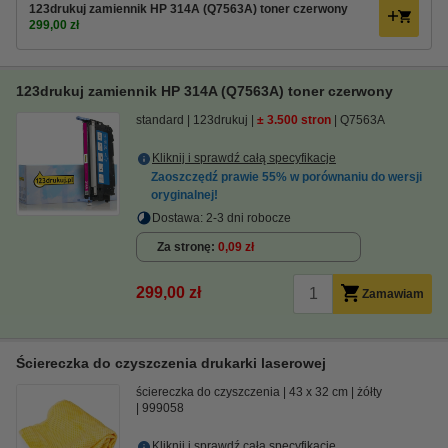
123drukuj zamiennik HP 314A (Q7563A) toner czerwony
299,00 zł
123drukuj zamiennik HP 314A (Q7563A) toner czerwony
standard
123drukuj
± 3.500 stron
Q7563A
Kliknij i sprawdź całą specyfikacje
Zaoszczędź prawie
55%
w porównaniu do wersji
oryginalnej!
Dostawa: 2-3 dni robocze
Za stronę
0,09 zł
299,00 zł
Zamawiam
Ściereczka do czyszczenia drukarki laserowej
ściereczka do czyszczenia
43 x 32 cm
żółty
999058
Kliknij i sprawdź całą specyfikacje