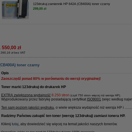
123drukuj zamiennik HP 642A (CB400A) toner czarny
299,00 zł
1 550,00 zł
 260,16 zł bez VAT
(CB400A) toner czarny
Opis
Zaoszczędź ponad
80%
w porównaniu do wersji oryginalnej!
Toner marki 123drukuj do drukarek HP
EXTRA zwiększona wydajność
8.250 stron
.
(czyli 750 stron więcej niż wersja HP)
Wyprodukowany przez fabrykę posiadającą certyfikat
ISO9001
(więc według najwy
Ten sam poziom jakości wydruku
, o wiele większa wydajność niż wersja HP i ........
Radzimy Państwu zakupić ten toner (wersję 123drukuj) zamiast tonera HP.
Kliknij
tutaj
, aby dowiedzieć się więcej na temat jakości naszych tonerów.
Oczywiście, także na ten produkt 123drukuj dajemy 100% gwarancję.