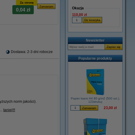
Za stronę
Okazja
0,04 zł
110,00 zł
Newsletter
Dostawa: 2-3 dni robocze
Popularne produkty
Papier ksero A4 80 g/m2 (500 szt.),
ższych norm jakości).
123drukuj
23,00 zł
...
taniej!!!