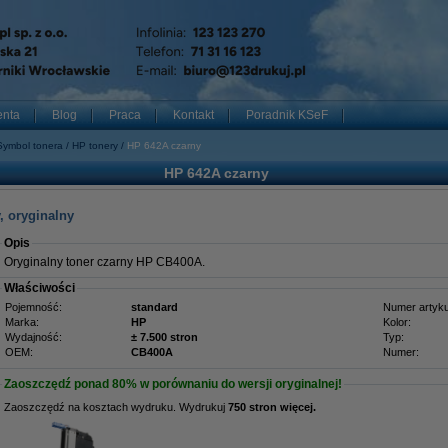
enta
Blog
Praca
Kontakt
Poradnik KSeF
Symbol tonera
HP tonery
HP 642A czarny
HP 642A czarny
, oryginalny
Opis
Oryginalny toner czarny HP CB400A.
Właściwości
Pojemność:
standard
Numer artyku
Marka:
HP
Kolor:
Wydajność:
± 7.500 stron
Typ:
OEM:
CB400A
Numer:
Zaoszczędź ponad
80%
w porównaniu do wersji oryginalnej!
Zaoszczędź na kosztach wydruku. Wydrukuj
750 stron więcej.