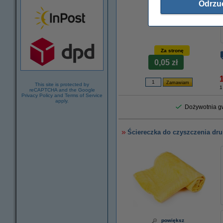
Odrzu
Za stronę
0,05 zł
This site is protected by
1
reCAPTCHA and the Google
Privacy Policy
and
Terms of Service
apply.
Dożywotnia gw
Ściereczka do czyszczenia dru
powiększ