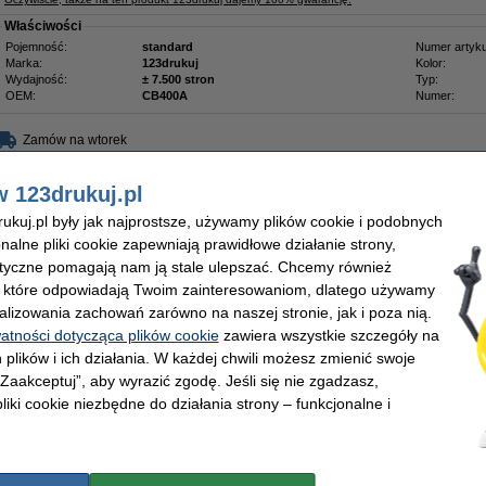
Właściwości
Pojemność:
standard
Numer artyku
Marka:
123drukuj
Kolor:
Wydajność:
± 7.500 stron
Typ:
OEM:
CB400A
Numer:
Zamów na wtorek
w 123drukuj.pl
299,00 zł
43,09 zł bez VAT
kuj.pl były jak najprostsze, używamy plików cookie i podobnych
onalne pliki cookie zapewniają prawidłowe działanie strony,
omocyjny: HP CB400A, 01A, 02A, 03A - 1 czarny + 3 kolory
lityczne pomagają nam ją stale ulepszać. Chcemy również
Najkorzystniejsza oferta
, które odpowiadają Twoim zainteresowaniom, dlatego używamy
alizowania zachowań zarówno na naszej stronie, jak i poza nią.
W zestawie taniej !
watności dotycząca plików cookie
zawiera wszystkie szczegóły na
Komplet tonerów 123drukuj do drukarki HP:
 plików i ich działania. W każdej chwili możesz zmienić swoje
1 x toner HP CB400A
(czarny:
8.250 stron
)
 „Zaakceptuj”, aby wyrazić zgodę. Jeśli się nie zgadzasz,
1 x toner HP CB401A
(niebieski:
8.250 stron
)
1 x toner HP CB402A
(żółty:
8.250 stron
)
liki cookie niezbędne do działania strony – funkcjonalne i
1 x toner HP CB403A
(czerwony:
8.250 stron
)
1450 zł
Zamiast 1496 zł - płacisz tylko
!!!