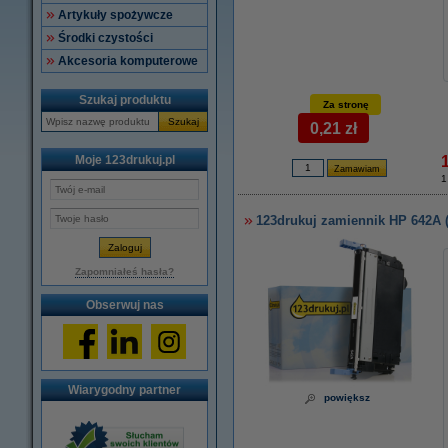
Artykuły spożywcze
Środki czystości
Akcesoria komputerowe
Szukaj produktu
Za stronę
Szukaj
0,21 zł
Moje 123drukuj.pl
1
123drukuj zamiennik HP 642A 
Zapomniałeś hasła?
Obserwuj nas
Wiarygodny partner
powiększ