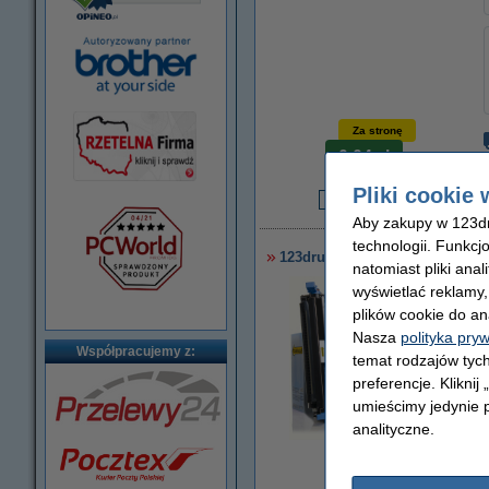
Za stronę
0,04 zł
Pliki cookie 
2
Aby zakupy w 123dru
technologii. Funkcj
123drukuj zamiennik zestaw pr
natomiast pliki ana
wyświetlać reklamy
plików cookie do an
Nasza
polityka pry
Współpracujemy z:
temat rodzajów tych
preferencje. Kliknij
umieścimy jedynie p
analityczne.
powiększ