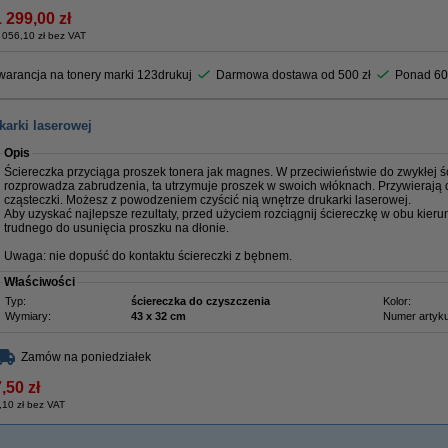
1 299,00 zł
 056,10 zł bez VAT
arancja na tonery marki 123drukuj
Darmowa dostawa od 500 zł
Ponad 60
karki laserowej
Opis
Ściereczka przyciąga proszek tonera jak magnes. W przeciwieństwie do zwykłej ści
rozprowadza zabrudzenia, ta utrzymuje proszek w swoich włóknach. Przywierają 
cząsteczki. Możesz z powodzeniem czyścić nią wnętrze drukarki laserowej.
Aby uzyskać najlepsze rezultaty, przed użyciem rozciągnij ściereczkę w obu kieru
trudnego do usunięcia proszku na dłonie.
Uwaga: nie dopuść do kontaktu ściereczki z bębnem.
Właściwości
Typ:
ściereczka do czyszczenia
Kolor:
Wymiary:
43 x 32 cm
Numer artyku
Zamów na poniedziałek
,50 zł
,10 zł bez VAT