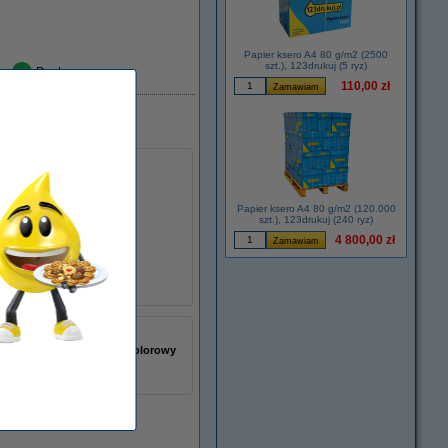
Papier ksero A4 80 g/m2 (2500
szt.), 123drukuj (5 ryz)
Dostępny
110,00 zł
olory
Papier ksero A4 80 g/m2 (120.000
szt.), 123drukuj (240 ryz)
4 800,00 zł
łu:
093714
czarny (1x) i kolorowy
(3x)