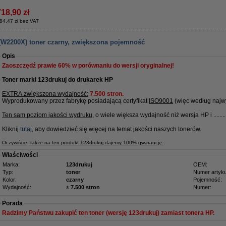
718,90 zł
84,47 zł bez VAT
(W2200X) toner czarny, zwiększona pojemność
Opis
Zaoszczędź prawie
60%
w porównaniu do wersji oryginalnej!
Toner marki 123drukuj do drukarek HP
EXTRA zwiększona wydajność:
7.500 stron.
Wyprodukowany przez fabrykę posiadającą certyfikat
ISO9001
(więc według najwy
Ten sam poziom jakości wydruku
, o wiele większa wydajność niż wersja HP i ........
Kliknij
tutaj
, aby dowiedzieć się więcej na temat jakości naszych tonerów.
Oczywiście, także na ten produkt 123drukuj dajemy 100% gwarancję.
Właściwości
Marka:
123drukuj
OEM:
Typ:
toner
Numer artyku
Kolor:
czarny
Pojemność:
Wydajność:
± 7.500 stron
Numer:
Porada
Radzimy Państwu zakupić ten toner (wersję 123drukuj) zamiast tonera HP.