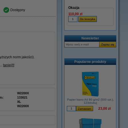
Okazja
Dostępny
110,00 zł
Newsletter
ższych norm jakości).
Popularne produkty
...
taniej!!!
W2200X
łu:
133021
Papier ksero A4 80 g/m2 (500 szt.),
XL
123drukuj
W2200X
23,00 zł