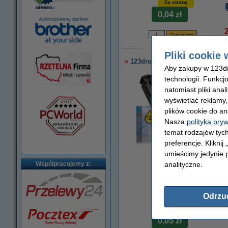
Za stronę
0,04 zł
2
Pliki cookie 
123drukuj zamiennik zestaw p
Aby zakupy w 123dru
technologii. Funkcj
natomiast pliki ana
wyświetlać reklamy
plików cookie do an
Nasza
polityka pry
temat rodzajów tych
preferencje. Kliknij
powiększ
umieścimy jedynie p
analityczne.
Współpracujemy z:
Odrzu
Za stronę
0,05 zł