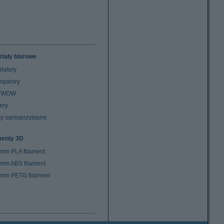
riały biurowe
latory
egarory
z WOW
ery
y samoprzylepne
menty 3D
 mm PLA filament
 mm ABS filament
 mm PETG filament