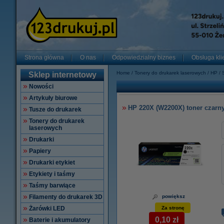
Strona główna
O nas
Odpowiedzialny biznes
Obsługa kli
Home
Tonery do drukarek laserowych
HP
Sklep internetowy
Nowości
Artykuły biurowe
HP 220X (W2200X) toner czarn
Tusze do drukarek
Tonery do drukarek
laserowych
Drukarki
Papiery
Drukarki etykiet
Etykiety i taśmy
Taśmy barwiące
Filamenty do drukarek 3D
powiększ
Żarówki LED
Za stronę
0,10 zł
Baterie i akumulatory