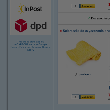
1
Dożywotnia gw
Ściereczka do czyszczenia dru
This site is protected by
reCAPTCHA and the Google
Privacy Policy
and
Terms of Service
apply.
powiększ
7
6