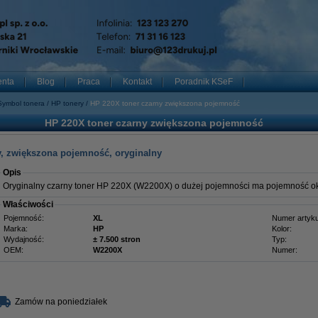
enta
Blog
Praca
Kontakt
Poradnik KSeF
Symbol tonera
HP tonery
HP 220X toner czarny zwiększona pojemność
HP 220X toner czarny zwiększona pojemność
y, zwiększona pojemność, oryginalny
Opis
Oryginalny czarny toner HP 220X (W2200X) o dużej pojemności ma pojemność ok
Właściwości
Pojemność:
XL
Numer artyku
Marka:
HP
Kolor:
Wydajność:
± 7.500 stron
Typ:
OEM:
W2200X
Numer:
Zamów na poniedziałek