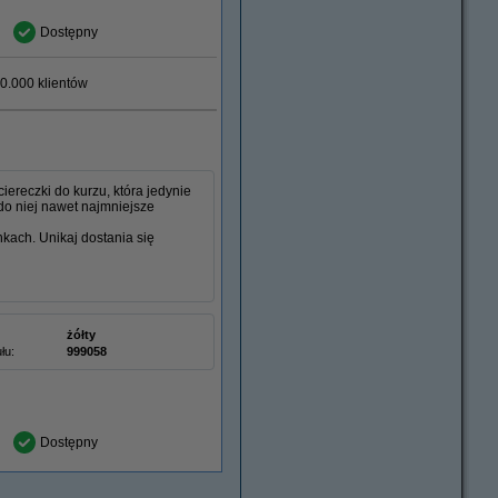
Dostępny
0.000 klientów
ereczki do kurzu, która jedynie
do niej nawet najmniejsze
nkach. Unikaj dostania się
żółty
łu:
999058
Dostępny