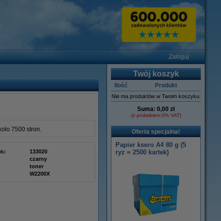
Zaloguj
Twój koszyk
Ilość
Produkt
Nie ma produktów w Twoim koszyku.
Suma:
0,00 zł
(z podatkiem 0% VAT)
oło 7500 stron.
Oferta specjalna!
Papier ksero A4 80 g (5
łu:
133020
ryz = 2500 kartek)
czarny
toner
W2200X