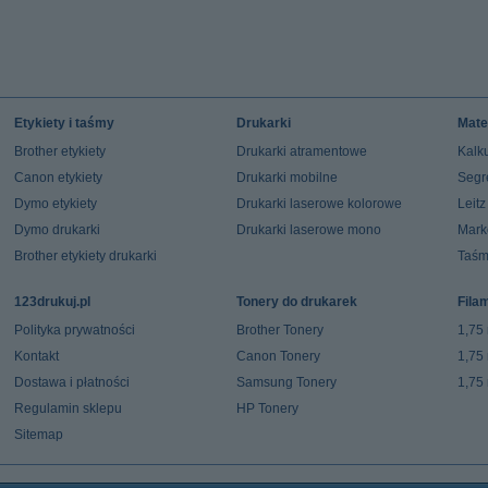
Etykiety i taśmy
Drukarki
Mate
Brother etykiety
Drukarki atramentowe
Kalku
Canon etykiety
Drukarki mobilne
Segr
Dymo etykiety
Drukarki laserowe kolorowe
Leit
Dymo drukarki
Drukarki laserowe mono
Mark
Brother etykiety drukarki
Taśm
123drukuj.pl
Tonery do drukarek
Fila
Polityka prywatności
Brother Tonery
1,75
Kontakt
Canon Tonery
1,75
Dostawa i płatności
Samsung Tonery
1,75
Regulamin sklepu
HP Tonery
Sitemap