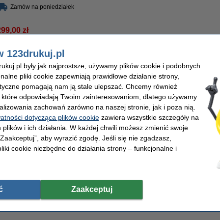
Zamów na poniedziałek
299,00 zł
43,09 zł bez VAT
w 123drukuj.pl
romocyjny HP 220X: HP W2200X, W2201X, W2202X, W2203X czarny + 3 k
kuj.pl były jak najprostsze, używamy plików cookie i podobnych
Opis
onalne pliki cookie zapewniają prawidłowe działanie strony,
Kompletny zestaw tonerów HP 220X marki 123drukuj dla drukarek HP:
lityczne pomagają nam ją stale ulepszać. Chcemy również
1 x HP 220X (W2200X)
toner czarny:
7.500 stron
, które odpowiadają Twoim zainteresowaniom, dlatego używamy
1 x HP 220X (W2201X)
toner niebieski:
5.500 stron
alizowania zachowań zarówno na naszej stronie, jak i poza nią.
1 x HP 220X (W2203X)
toner czerwony:
5.500
stron
1 x HP 220X (W2202X)
toner żółty:
5.500
stron
watności dotycząca plików cookie
zawiera wszystkie szczegóły na
 plików i ich działania. W każdej chwili możesz zmienić swoje
Zamiast
1316 zł
- płacisz tylko
1299 zł
, czyli oszczędzasz
17 zł!!!
 „Zaakceptuj”, aby wyrazić zgodę. Jeśli się nie zgadzasz,
Oczywiście ze 100% gwarancją.
liki cookie niezbędne do działania strony – funkcjonalne i
Właściwości
Pojemność:
XL
Numer artyku
Marka:
123drukuj
Kolor:
Wydajność:
± 24.000 stron
ć
Zaakceptuj
Zamów na poniedziałek