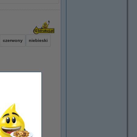
czerwony
niebieski