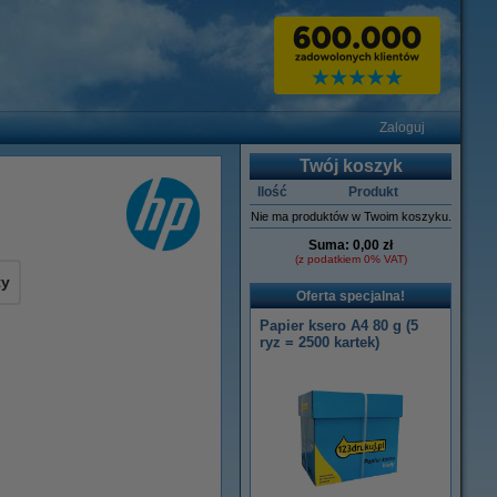
Zaloguj
Twój koszyk
Ilość
Produkt
Nie ma produktów w Twoim koszyku.
Suma:
0,00 zł
(z podatkiem 0% VAT)
ty
Oferta specjalna!
Papier ksero A4 80 g (5
ryz = 2500 kartek)