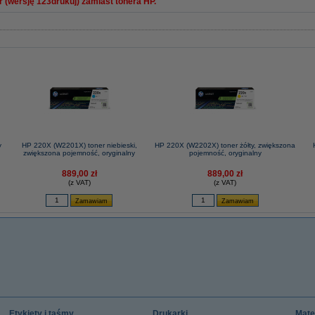
 (wersję 123drukuj) zamiast tonera HP.
y
HP 220X (W2201X) toner niebieski,
HP 220X (W2202X) toner żółty, zwiększona
zwiększona pojemność, oryginalny
pojemność, oryginalny
889,00 zł
889,00 zł
(z VAT)
(z VAT)
Etykiety i taśmy
Drukarki
Mate