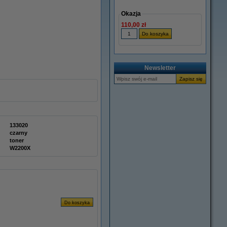
Okazja
110,00 zł
Newsletter
133020
czarny
toner
W2200X