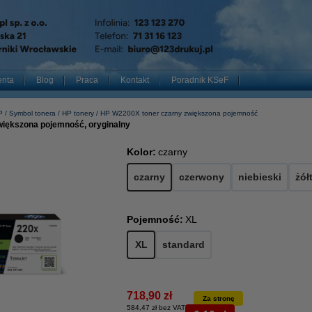
enta
Blog
Praca
Kontakt
Poradnik KSeF
P
Symbol tonera
HP tonery
HP W2200X toner czarny zwiększona pojemność
większona pojemność, oryginalny
Kolor:
czarny
czarny
czerwony
niebieski
żół
Pojemność:
XL
XL
standard
718,90 zł
Za stronę
584,47 zł bez VAT