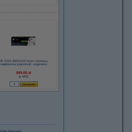
HP 220X (W2203X) toner czerwony,
zwiększona pojemność, oryginalny
889,00 zł
(z VAT)
riały biurowe