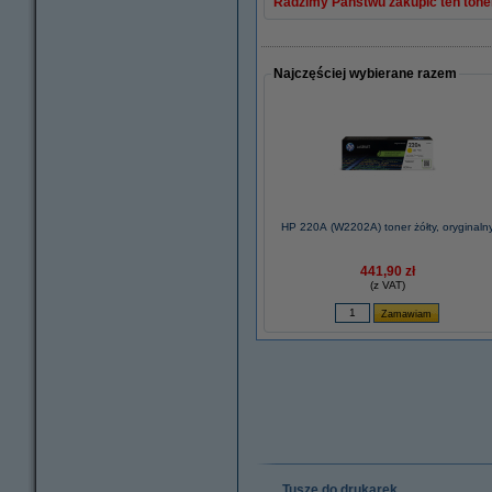
Radzimy Państwu zakupić ten toner
Najczęściej wybierane razem
HP 220A (W2202A) toner żółty, oryginaln
441,90 zł
(z VAT)
Tusze do drukarek