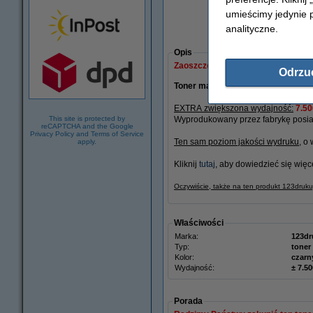
umieścimy jedynie p
analityczne.
Opis
Zaoszczędź prawie
60%
w porównan
Odrzu
Toner marki 123drukuj do drukare
EXTRA zwiększona wydajność:
7.50
This site is protected by
Wyprodukowany przez fabrykę posiad
reCAPTCHA and the Google
Privacy Policy
and
Terms of Service
Ten sam poziom jakości wydruku
, o
apply.
Kliknij
tutaj
, aby dowiedzieć się więc
Oczywiście, także na ten produkt 123druk
Właściwości
Marka:
123dr
Typ:
toner
Kolor:
czarn
Wydajność:
± 7.50
Porada