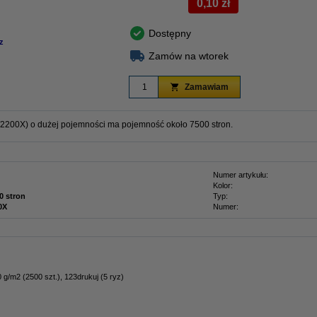
0,10 zł
Dostępny
z
Zamów na wtorek
Zamawiam
W2200X) o dużej pojemności ma pojemność około 7500 stron.
Numer artykułu:
Kolor:
0 stron
Typ:
0X
Numer:
 g/m2 (2500 szt.), 123drukuj (5 ryz)