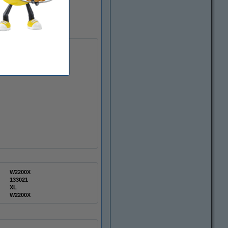
W2200X
133021
XL
W2200X