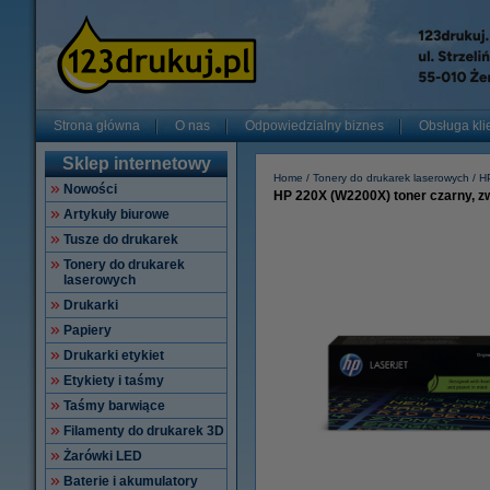
Strona główna
O nas
Odpowiedzialny biznes
Obsługa kli
Sklep internetowy
Home
Tonery do drukarek laserowych
H
Nowości
HP 220X (W2200X) toner czarny, z
Artykuły biurowe
Tusze do drukarek
Tonery do drukarek
laserowych
Drukarki
Papiery
Drukarki etykiet
Etykiety i taśmy
Taśmy barwiące
Filamenty do drukarek 3D
Żarówki LED
Baterie i akumulatory