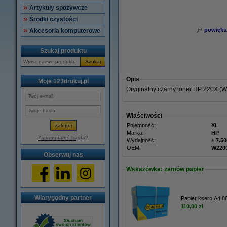
Artykuły spożywcze
Środki czystości
powięks
Akcesoria komputerowe
Szukaj produktu
Szukaj
Opis
Moje 123drukuj.pl
Oryginalny czarny toner HP 220X (
Właściwości
Pojemność:
XL
Marka:
HP
Zapomniałeś hasła?
Wydajność:
± 7.50
OEM:
W220
Obserwuj nas
Wskazówka: zamów papier
Wiarygodny partner
Papier ksero A4 80
110,00 zł