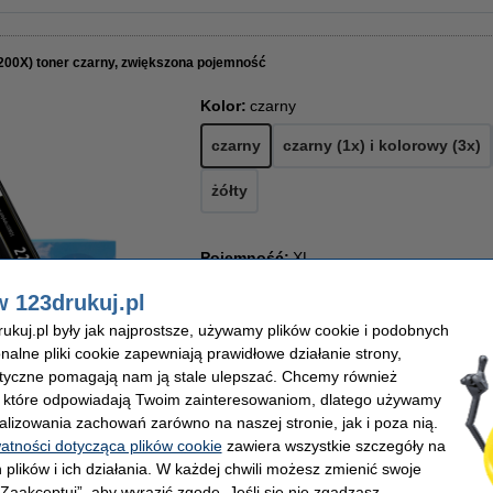
200X) toner czarny, zwiększona pojemność
Kolor:
czarny
czarny
czarny (1x) i kolorowy (3x)
żółty
Pojemność:
XL
XL
standard
w 123drukuj.pl
kuj.pl były jak najprostsze, używamy plików cookie i podobnych
onalne pliki cookie zapewniają prawidłowe działanie strony,
lityczne pomagają nam ją stale ulepszać. Chcemy również
299,00 zł
Za stronę
, które odpowiadają Twoim zainteresowaniom, dlatego używamy
243,09 zł bez VAT
0,04 zł
alizowania zachowań zarówno na naszej stronie, jak i poza nią.
z
watności dotycząca plików cookie
zawiera wszystkie szczegóły na
Dostępny
 plików i ich działania. W każdej chwili możesz zmienić swoje
Zamów na wtorek
 „Zaakceptuj”, aby wyrazić zgodę. Jeśli się nie zgadzasz,