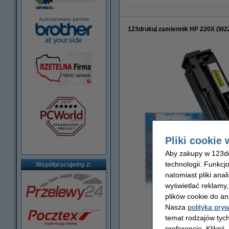
123drukuj zamiennik HP 220X (W2
Pliki cookie 
Aby zakupy w 123dru
technologii. Funkcj
Współpracujemy z:
natomiast pliki ana
wyświetlać reklamy
plików cookie do an
powięks
Nasza
polityka pry
temat rodzajów tych
preferencje. Kliknij