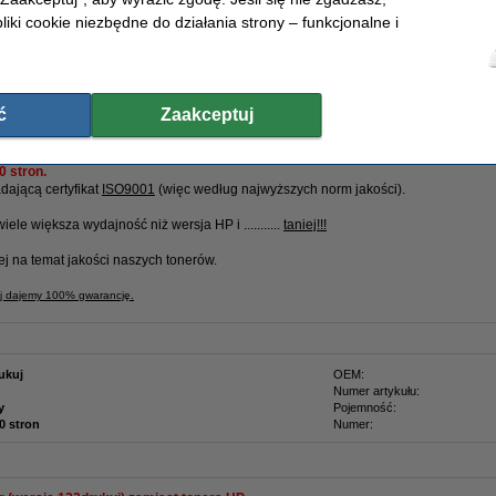
liki cookie niezbędne do działania strony – funkcjonalne i
Zamawiam
iu do wersji oryginalnej!
ć
Zaakceptuj
k HP
0 stron.
ającą certyfikat
ISO9001
(więc według najwyższych norm jakości).
 wiele większa wydajność niż wersja HP i ...........
taniej!!!
ej na temat jakości naszych tonerów.
uj dajemy 100% gwarancję.
ukuj
OEM:
Numer artykułu:
y
Pojemność:
0 stron
Numer: