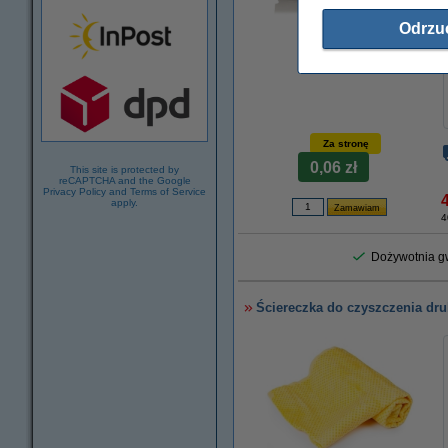
Odrzu
powiększ
Za stronę
0,06 zł
This site is protected by
reCAPTCHA and the Google
Privacy Policy
and
Terms of Service
apply.
4
Dożywotnia gw
Ściereczka do czyszczenia dru