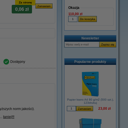
Za stronę
Okazja
0,06 zł
110,00 zł
Newsletter
Dostępny
Popularne produkty
Papier ksero A4 80 g/m2 (500 szt.),
123drukuj
23,00 zł
ższych norm jakości).
...
taniej!!!