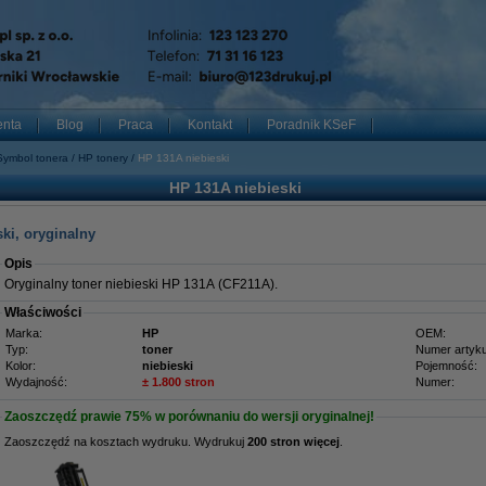
enta
Blog
Praca
Kontakt
Poradnik KSeF
Symbol tonera
HP tonery
HP 131A niebieski
HP 131A niebieski
ki, oryginalny
Opis
Oryginalny toner niebieski HP 131A (CF211A).
Właściwości
Marka:
HP
OEM:
Typ:
toner
Numer artyku
Kolor:
niebieski
Pojemność:
Wydajność:
± 1.800 stron
Numer:
Zaoszczędź prawie
75%
w porównaniu do wersji oryginalnej!
Zaoszczędź na kosztach wydruku. Wydrukuj
200 stron więcej
.