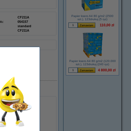
Papier ksero A4 80 g/m2 (2500
CF211A
szt.), 123drukuj (5 ryz)
łu:
054157
110,00 zł
standard
CF211A
Papier ksero A4 80 g/m2 (120.000
szt.), 123drukuj (240 ryz)
4 800,00 zł
Dostępny
kolory