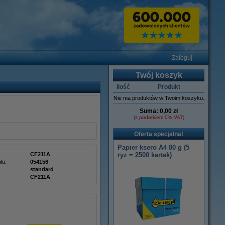
Zaloguj
Twój koszyk
Ilość
Produkt
Nie ma produktów w Twoim koszyku.
Suma:
0,00 zł
(z podatkiem 0% VAT)
Oferta specjalna!
Papier ksero A4 80 g (5
CF211A
ryz = 2500 kartek)
łu:
054156
standard
CF211A