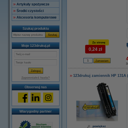
Artykuły spożywcze
Środki czystości
Akcesoria komputerowe
Szukaj produktu
Szukaj
Za stronę
Moje 123drukuj.pl
0,24 zł
3
123drukuj zamiennik HP 131A (
Zapomniałeś hasła?
Obserwuj nas
Wiarygodny partner
powiększ