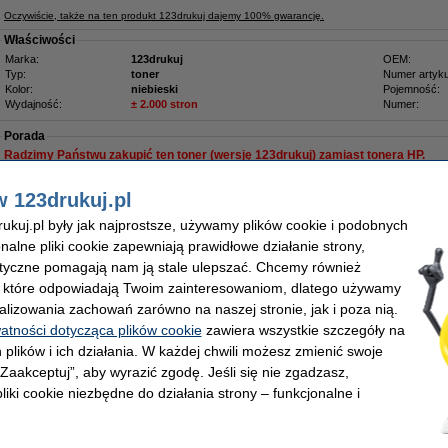
Oczywiście, także na ten produkt 123drukuj dajemy 100% gwarancję.
Właściwości
Marka:
123drukuj
OEM:
Typ:
toner
Numer artyku
Kolor:
niebieski
Pojemność:
Wydajność:
± 2.000 stron
Numer:
Porada
Radzimy Państwu zakupić ten toner (wersję 123drukuj) zamiast tonera HP.
Zamów na poniedziałek
w 123drukuj.pl
kuj.pl były jak najprostsze, używamy plików cookie i podobnych
129,00 zł
onalne pliki cookie zapewniają prawidłowe działanie strony,
04,88 zł bez VAT
lityczne pomagają nam ją stale ulepszać. Chcemy również
, które odpowiadają Twoim zainteresowaniom, dlatego używamy
omocyjny: HP 131X / 131A - CF210X, 211A, 212A, 213A toner czarny + 3 
alizowania zachowań zarówno na naszej stronie, jak i poza nią.
watności dotycząca plików cookie
zawiera wszystkie szczegóły na
Najkorzystniejsza oferta
W zestawie taniej !
 plików i ich działania. W każdej chwili możesz zmienić swoje
Komplet tonerów HP 131 123drukuj:
 „Zaakceptuj”, aby wyrazić zgodę. Jeśli się nie zgadzasz,
1 x toner 131X (CF210X)
(czarny:
2.750 stron
)
liki cookie niezbędne do działania strony – funkcjonalne i
1 x toner 131A (CF211A)
(niebieski:
2.000 stron
)
1 x toner 131A (CF212A)
(żółty:
2.000 stron
)
1 x toner 131A (CF213A)
(czerwony:
2.000 stron
)