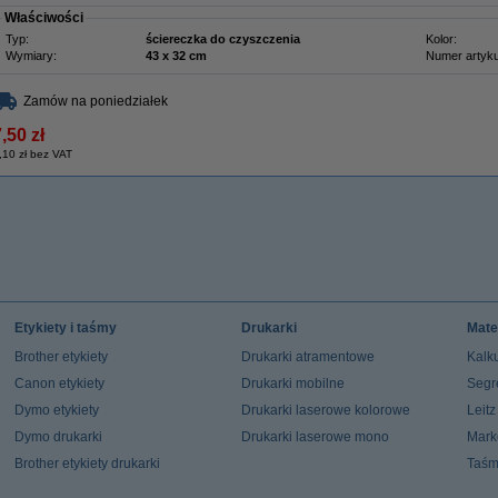
Właściwości
Typ:
ściereczka do czyszczenia
Kolor:
Wymiary:
43 x 32 cm
Numer artyku
Zamów na poniedziałek
,50 zł
,10 zł bez VAT
Etykiety i taśmy
Drukarki
Mate
Brother etykiety
Drukarki atramentowe
Kalku
Canon etykiety
Drukarki mobilne
Segr
Dymo etykiety
Drukarki laserowe kolorowe
Leit
Dymo drukarki
Drukarki laserowe mono
Mark
Brother etykiety drukarki
Taśm