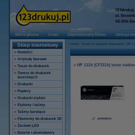
Strona główna
O nas
Odpowiedzialny biznes
Obsługa kli
Home
Tonery do drukarek laserowych
HP
Sklep internetowy
Nowości
Artykuły biurowe
HP 131A (CF211A) toner niebies
Tusze do drukarek
Tonery do drukarek
laserowych
Drukarki
Papiery
Drukarki etykiet
Etykiety i taśmy
Taśmy barwiące
Filamenty do drukarek 3D
powiększ
Żarówki LED
Baterie i akumulatory