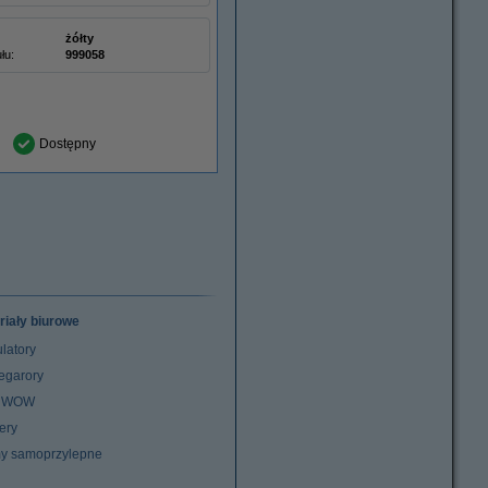
żółty
łu:
999058
Dostępny
riały biurowe
latory
egarory
z WOW
ery
y samoprzylepne