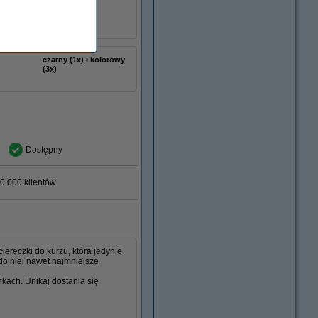
czarny (1x) i kolorowy
(3x)
Dostępny
0.000 klientów
ereczki do kurzu, która jedynie
do niej nawet najmniejsze
nkach. Unikaj dostania się