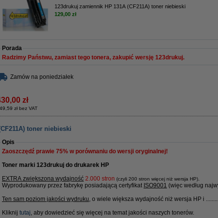
123drukuj zamiennik HP 131A (CF211A) toner niebieski
129,00 zł
Porada
Radzimy Państwu, zamiast tego tonera, zakupić wersję 123drukuj.
Zamów na poniedziałek
430,00 zł
49,59 zł bez VAT
CF211A) toner niebieski
Opis
Zaoszczędź prawie
75%
w porównaniu do wersji oryginalnej!
Toner marki 123drukuj do drukarek HP
EXTRA zwiększona wydajność
2.000 stron
.
(czyli 200 stron więcej niż wersja HP)
Wyprodukowany przez fabrykę posiadającą certyfikat
ISO9001
(więc według najwy
Ten sam poziom jakości wydruku
, o wiele większa wydajność niż wersja HP i ........
Kliknij
tutaj
, aby dowiedzieć się więcej na temat jakości naszych tonerów.