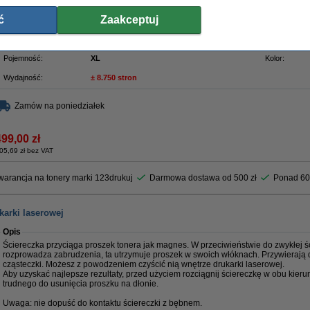
499 zł,
czyli
oszczędzasz 27 zł
Zamiast
526 zł
- płacisz tylko
!!!
ć
Zaakceptuj
Oczywiście - 100% gwarancji.
Właściwości
Pojemność:
XL
Kolor:
Wydajność:
± 8.750 stron
Zamów na poniedziałek
499,00 zł
05,69 zł bez VAT
arancja na tonery marki 123drukuj
Darmowa dostawa od 500 zł
Ponad 60
karki laserowej
Opis
Ściereczka przyciąga proszek tonera jak magnes. W przeciwieństwie do zwykłej ści
rozprowadza zabrudzenia, ta utrzymuje proszek w swoich włóknach. Przywierają 
cząsteczki. Możesz z powodzeniem czyścić nią wnętrze drukarki laserowej.
Aby uzyskać najlepsze rezultaty, przed użyciem rozciągnij ściereczkę w obu kieru
trudnego do usunięcia proszku na dłonie.
Uwaga: nie dopuść do kontaktu ściereczki z bębnem.