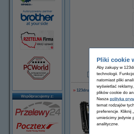
Za stronę
Pliki cookie 
0,06 zł
Aby zakupy w 123dru
technologii. Funkcj
1
natomiast pliki ana
wyświetlać reklamy
123drukuj zamiennik zestaw pr
plików cookie do an
Współpracujemy z:
Nasza
polityka pry
temat rodzajów tych
preferencje. Kliknij
umieścimy jedynie p
analityczne.