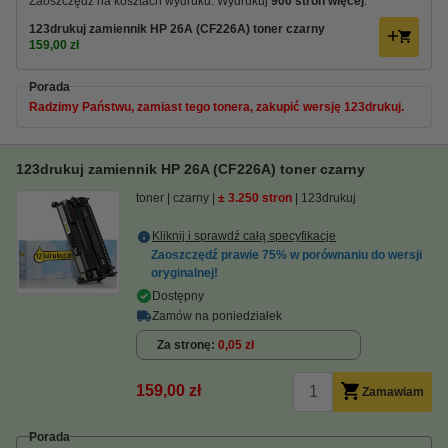
Zaoszczędź na kosztach wydruku. Wydrukuj
900 stron więcej
.
123drukuj zamiennik HP 26A (CF226A) toner czarny
159,00 zł
Porada
Radzimy Państwu, zamiast tego tonera, zakupić wersję 123drukuj.
123drukuj zamiennik HP 26A (CF226A) toner czarny
toner
czarny
± 3.250 stron
123drukuj
Kliknij i sprawdź całą specyfikacje
Zaoszczędź prawie
75%
w porównaniu do wersji
oryginalnej!
Dostępny
Zamów na poniedziałek
Za stronę
0,05 zł
159,00 zł
Zamawiam
Porada