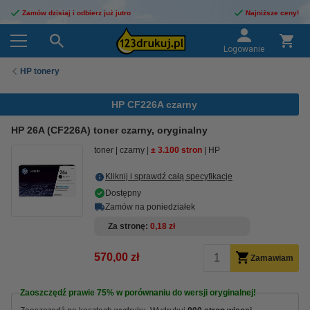
Zamów dzisiaj i odbierz już jutro
Najniższe ceny!
Logowanie
HP tonery
HP CF226A czarny
HP 26A (CF226A) toner czarny, oryginalny
toner
czarny
± 3.100 stron
HP
Kliknij i sprawdź całą specyfikacje
Dostępny
Zamów na poniedziałek
Za stronę
0,18 zł
570,00 zł
Zamawiam
Zaoszczędź prawie
75%
w porównaniu do wersji oryginalnej!