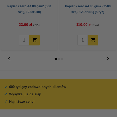
Papier ksero A4 80 g/m2 (500
Papier ksero A4 80 g/m2 (2500
szt.), 123drukuj
szt.), 123drukuj (5 ryz)
23,00 zł
110,00 zł
z VAT
z VAT
600 tysięcy zadowolonych klientów
Wysyłka już dzisiaj!
Najniższe ceny!