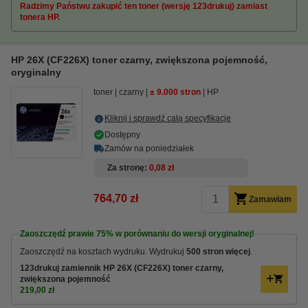
Radzimy Państwu zakupić ten toner (wersję 123drukuj) zamiast
tonera HP.
HP 26X (CF226X) toner czarny, zwiększona pojemność,
oryginalny
toner
czarny
± 9.000 stron
HP
Kliknij i sprawdź całą specyfikacje
Dostępny
Zamów na poniedziałek
Za stronę
0,08 zł
764,70 zł
Zamawiam
Zaoszczędź prawie
75%
w porównaniu do wersji oryginalnej!
Zaoszczędź na kosztach wydruku. Wydrukuj
500 stron więcej
.
123drukuj zamiennik HP 26X (CF226X) toner czarny,
zwiększona pojemność
219,00 zł