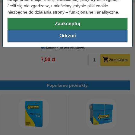
Jeśli się nie zgadzasz, umieścimy jedynie pliki cookie
Ściereczka do czyszczenia drukarki laserowej
niezbędne do działania strony – funkcjonalne i analityczne.
ściereczka do czyszczenia
43 x 32 cm
żółty
999058
Zaakceptuj
Kliknij i sprawdź całą specyfikacje
Odrzuć
Dostępny
Zamów na poniedziałek
7,50 zł
Zamawiam
Popularne produkty