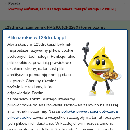
Porada
Radzimy Państwu, zamiast tego tonera, zakupić wersję 123drukuj.
123drukuj zamiennik HP 26X (CF226X) toner czarny,
zwiększona pojemność
Pliki cookie w 123drukuj.pl
toner
czarny
± 9.500 stron
123drukuj
Aby zakupy w 123drukuj.pl były jak
najprostsze, używamy plików cookie i
Kliknij i sprawdź całą specyfikacje
podobnych technologii. Funkcjonalne
Zaoszczędź prawie
75%
w porównaniu do wersji
pliki cookie zapewniają prawidłowe
oryginalnej!
działanie strony, natomiast pliki
Dostępny
analityczne pomagają nam ją stale
Zamów na poniedziałek
ulepszać. Chcemy również
Za stronę
0,02 zł
wyświetlać reklamy, które
odpowiadają Twoim
219,00 zł
Zamawiam
zainteresowaniom, dlatego używamy
plików cookie do analizowania zachowań zarówno na naszej
Porada
stronie, jak i poza nią. Nasza
polityka prywatności dotycząca
Radzimy Państwu zakupić ten toner (wersję 123drukuj) zamiast
plików cookie
zawiera wszystkie szczegóły na temat rodzajów
tonera HP.
tych plików i ich działania. W każdej chwili możesz zmienić
swoje preferencje. Kliknij „Zaakceptuj”, aby wyrazić zgodę.