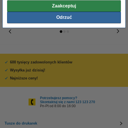
Zaakceptuj
Odrzuć
600 tysięcy zadowolonych klientów
Wysyłka już dzisiaj!
Najniższe ceny!
Potrzebujesz pomocy?
Skontaktuj się z nami 123 123 270
Pn-Pt od 8:00 do 16:00
Tusze do drukarek