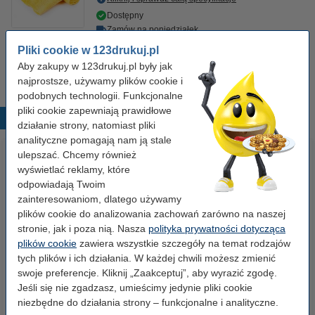
Dostępny
Zamów na poniedziałek
Pliki cookie w 123drukuj.pl
7,50 zł
Zamawiam
Aby zakupy w 123drukuj.pl były jak
najprostsze, używamy plików cookie i
podobnych technologii. Funkcjonalne
pliki cookie zapewniają prawidłowe
Popularne produkty
działanie strony, natomiast pliki
analityczne pomagają nam ją stale
ulepszać. Chcemy również
wyświetlać reklamy, które
odpowiadają Twoim
zainteresowaniom, dlatego używamy
plików cookie do analizowania zachowań zarówno na naszej
stronie, jak i poza nią. Nasza
polityka prywatności dotycząca
plików cookie
zawiera wszystkie szczegóły na temat rodzajów
Papier ksero A4 80 g/m2 (500
Papier ksero A4 80 g/m2 (2500
tych plików i ich działania. W każdej chwili możesz zmienić
szt.), 123drukuj
szt.), 123drukuj (5 ryz)
swoje preferencje. Kliknij „Zaakceptuj”, aby wyrazić zgodę.
Jeśli się nie zgadzasz, umieścimy jedynie pliki cookie
23,00 zł
110,00 zł
niezbędne do działania strony – funkcjonalne i analityczne.
z VAT
z VAT