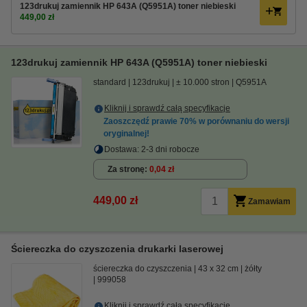
123drukuj zamiennik HP 643A (Q5951A) toner niebieski
449,00 zł
123drukuj zamiennik HP 643A (Q5951A) toner niebieski
standard
123drukuj
± 10.000 stron
Q5951A
Kliknij i sprawdź całą specyfikacje
Zaoszczędź prawie
70%
w porównaniu do wersji
oryginalnej!
Dostawa: 2-3 dni robocze
Za stronę
0,04 zł
449,00 zł
Zamawiam
Ściereczka do czyszczenia drukarki laserowej
ściereczka do czyszczenia
43 x 32 cm
żółty
999058
Kliknij i sprawdź całą specyfikacje