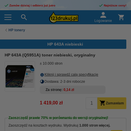
Zamów dzisiaj i odbierz już jutro
Najniższe ceny!
Logowanie
HP tonery
HP 643A niebieski
HP 643A (Q5951A) toner niebieski, oryginalny
± 10.000 stron
Kliknij i sprawdź całą specyfikacje
Dostawa: 2-3 dni robocze
Za stronę
0,14 zł
1 419,00 zł
Zamawiam
Zaoszczędź prawie
70%
w porównaniu do wersji oryginalnej!
Zaoszczędź na kosztach wydruku. Wydrukuj
1.000 stron więcej.